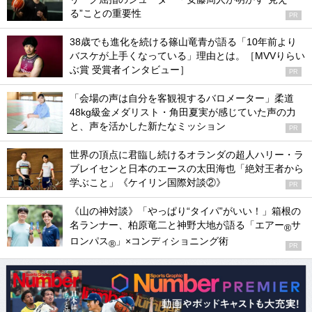
る”ことの重要性
PR
38歳でも進化を続ける篠山竜青が語る「10年前より
バスケが上手くなっている」理由とは。［MVVりらい
ぶ賞 受賞者インタビュー］
PR
「会場の声は自分を客観視するバロメーター」柔道
48kg級金メダリスト・角田夏実が感じていた声の力
と、声を活かした新たなミッション
PR
世界の頂点に君臨し続けるオランダの超人ハリー・ラ
ブレイセンと日本のエースの太田海也「絶対王者から
学ぶこと」《ケイリン国際対談②》
PR
《山の神対談》「やっぱり“タイパ”がいい！」箱根の
名ランナー、柏原竜二と神野大地が語る「エアー
サ
®
ロンパス
」×コンディショニング術
®
PR