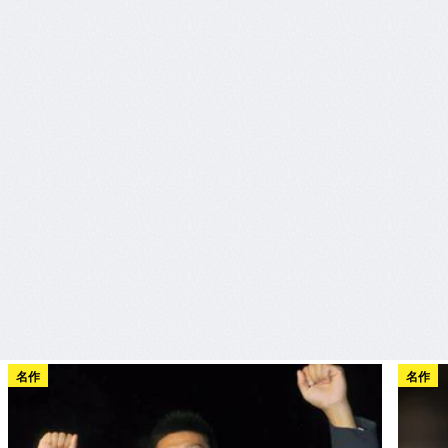
名作
名作