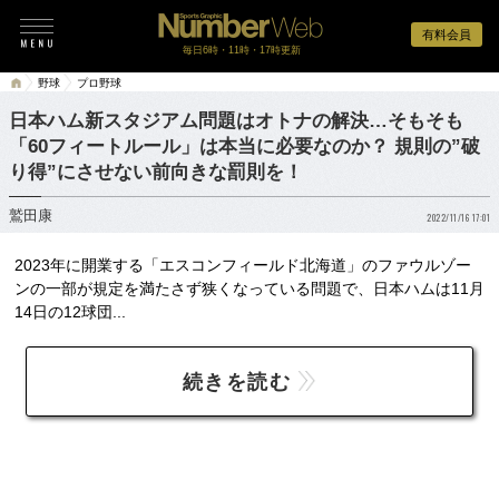
有料会員
毎日6時・11時・17時更新
野球
プロ野球
日本ハム新スタジアム問題はオトナの解決…そもそも
「60フィートルール」は本当に必要なのか？ 規則の”破
り得”にさせない前向きな罰則を！
鷲田康
2022/11/16 17:01
2023年に開業する「エスコンフィールド北海道」のファウルゾー
ンの一部が規定を満たさず狭くなっている問題で、日本ハムは11月
14日の12球団...
続きを読む