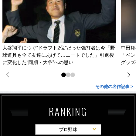
大谷翔平につぐ“ドラフト2位”だった強打者は今「野
中田翔
球道具も全て友達にあげて…ニートでした」引退後
「ベン
に変化した“同期・大谷”への思い
グッズ
その他の名作記事 >
RANKING
プロ野球