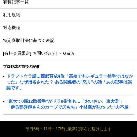
有料記事一覧
利用規約
対応機種
特定商取引法に基づく表記
[有料会員限定] お問い合わせ・Ｑ＆Ａ
プロ野球の前後の記事
ドラフトウラ話…西武育成4位「高校でもレギュラー捕手ではなか
った」なぜ指名された？ ある関係者の“怒り”の話「あの記事は誤
認です」
“東大で0勝12敗投手”がドラ8指名も…「おいおい、東大君！」
「伊良部秀輝さんのカーブで尻もち」小林至が味わった“力不足”
毎日6時・11時・17時に最新記事をお届けします