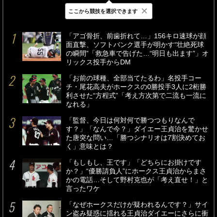
×
ここから競技を選択できます
最新
24時間
週間
「アゴ骨折、前歯折れて…」156キロ速球が顔
面直撃、ソフトバンク選手が明かす“壮絶死球
の瞬間”「救急車で告げた…“明日も出ます”」オ
リックス投手からDM
「お前の球種、全部当てたるわ」名投手コー
チ・尾花高夫がホークスの0勝投手3人に2桁勝
利させた“方程式”「考え方次第で二流も一流に
なれる」
「監督、今日は何対何で勝つつもりなんで
す？」「なんで今？」ダイエー王貞治を驚かせ
た唐突な問い…「勝つシナリオは7割決めてお
く」意味とは？
「もしもし、王です」「どちらにお掛けです
か？」“優勝請負人”にホークス王貞治からまさ
かの電話…そして野村克也が「考え直せ！」と
言ったワケ
「なぜホークスだけが疑われるんです？」サイ
ン盗み疑惑に揺れる王貞治ダイエーにさらに衝