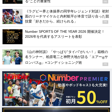
る”ことの重要性
PR
《ラグビー界と体操界の同学年レジェンド対談》初対
面のリーチマイケルと内村航平が本音で語り合った競
技愛「好きだから、続けられる」
PR
Number SPORTS OF THE YEAR 2026 開催決定！
2026年を代表するアスリートを表彰
《山の神対談》「やっぱり“タイパ”がいい！」箱根の
名ランナー、柏原竜二と神野大地が語る「エアー
サ
®
ロンパス
」×コンディショニング術
®
PR