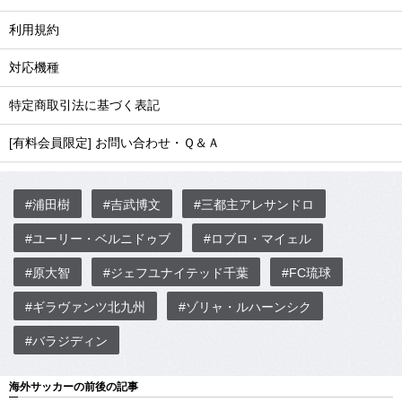
利用規約
対応機種
特定商取引法に基づく表記
[有料会員限定] お問い合わせ・Ｑ＆Ａ
#浦田樹
#吉武博文
#三都主アレサンドロ
#ユーリー・ベルニドゥブ
#ロブロ・マイェル
#原大智
#ジェフユナイテッド千葉
#FC琉球
#ギラヴァンツ北九州
#ゾリャ・ルハーンシク
#バラジディン
海外サッカーの前後の記事