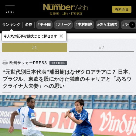
有料会員
毎日6時・11時・17時更新
ランキング
名作
#甲子園
#Jリーグ
#中村剛也
#佐々木朗希
#ラグ
〉
×
今人気の記事が競技ごとに探せます
サッカー
海外サッカー
#1
#2
欧州サッカーPRESS
BACK NUMBER
“元世代別日本代表”浦田樹はなぜクロアチアに？ 日本、
ブラジル、東欧を股にかけた独自のキャリアと「あるウ
クライナ人夫妻」への思い