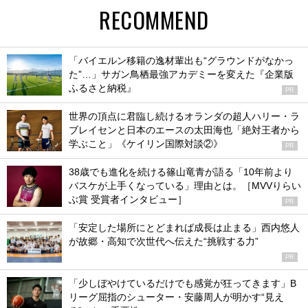
RECOMMEND
「バイエルン移籍の逸材輩出も“グラウンドがなかっ
た”…」サガン鳥栖最強アカデミーを変えた『企業版
ふるさと納税』
PR
世界の頂点に君臨し続けるオランダの超人ハリー・ラ
ブレイセンと日本のエースの太田海也「絶対王者から
学ぶこと」《ケイリン国際対談②》
PR
38歳でも進化を続ける篠山竜青が語る「10年前より
バスケが上手くなっている」理由とは。［MVVりらい
ぶ賞 受賞者インタビュー］
PR
「安定した場所にとどまれば成長は止まる」西内悠人
が故郷・高知で次世代へ伝えた“挑戦する力”
PR
「少しぼやけているだけでも感覚が狂ってきます」B
リーグ屈指のシューター・安藤周人が明かす“見え