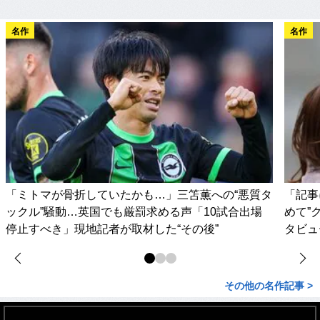
名作
名作
「ミトマが骨折していたかも…」三笘薫への“悪質タ
「記事
ックル”騒動…英国でも厳罰求める声「10試合出場
めて”
停止すべき」現地記者が取材した“その後”
タビュ
その他の名作記事 >