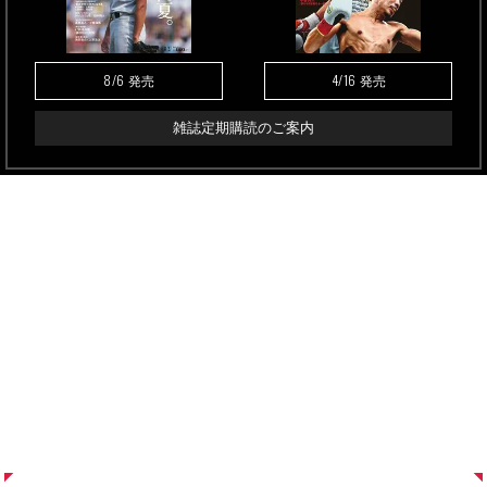
8/6
4/16
発売
発売
雑誌定期購読のご案内