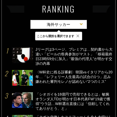
RANKING
海外サッカー
×
ここから競技を選択できます
最新
24時間
週間
Jリーグは3ページ、プレミアは…契約書から大
違い「ビールの祭典参加がマスト」「移籍最終
日23時59分に加入」“最強の代理人”が明かす交
渉の内幕
〈W杯史に残る誤審劇〉韓国vsイタリアから20
年…「レフェリー人生最高の試合の1つ」忌み
嫌われた審判モレノが認めない“2つのミス”
「シオガイを18億円で売却できるとは」敏腕
オランダ人TDが明かす日本代表FW“19歳で獲
得”ウラ話…W杯選出直後には「信頼してくれ
てありがとう、と」