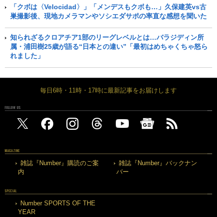
「クボは〈Velocidad〉」「メンデスもクボも…」久保建英vs古
巣撮影後、現地カメラマンやソシエダサポの率直な感想を聞いた
知られざるクロアチア1部のリーグレベルとは…バラジディン所
属・浦田樹25歳が語る“日本との違い”「最初はめちゃくちゃ怒ら
れました」
毎日6時・11時・17時に最新記事をお届けします
FOLLOW US
MAGAZINE
雑誌『Number』購読のご案
雑誌『Number』バックナン
内
バー
SPECIAL
Number SPORTS OF THE
YEAR