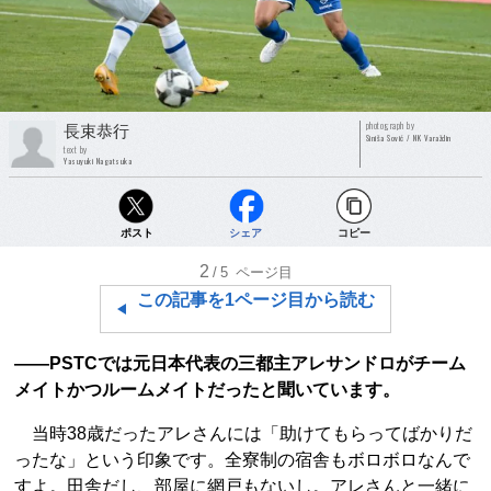
photograph by
長束恭行
Siniša Sović / NK Varaždin
text by
Yasuyuki Nagatsuka
ポスト
シェア
コピー
2
/5
ページ目
この記事を1ページ目から読む
――PSTCでは元日本代表の三都主アレサンドロがチーム
メイトかつルームメイトだったと聞いています。
当時38歳だったアレさんには「助けてもらってばかりだ
ったな」という印象です。全寮制の宿舎もボロボロなんで
すよ。田舎だし、部屋に網戸もないし。アレさんと一緒に