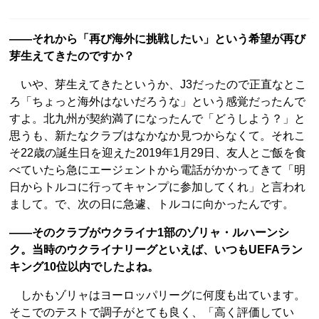
――それから「再び海外に挑戦したい」という希望が再び
芽生えてきたのですか？
いや、芽生えてきたというか、J3だったので正直なとこ
ろ「ちょっと海外はないだろうな」という感覚だったんで
すよ。北九州が契約満了になったんで「どうしよう？」と
思うも、新たなクラブはなかなか見つからなくて。それこ
そ22歳の誕生日を迎えた2019年1月29日、友人とご飯を食
べていたら急にエージェントから電話がかかってきて「明
日からトルコに行ってキャンプに参加してくれ」と言われ
まして。で、次の日に急遽、トルコに向かったんです。
――そのクラブがウクライナ1部のゾリャ・ルハーンシ
ク。当時のウクライナリーグといえば、いつもUEFAラン
キング10位以内でしたよね。
しかもゾリャはヨーロッパリーグに何度も出ています。
そこでのテストで調子がとても良く、「高く評価してい