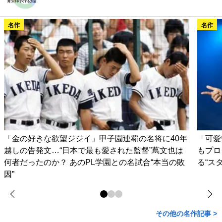
名作
名作
「金の好きな欲望ジジイ」甲子園連覇の名将に40年
「可愛
越しの告発文…“日本で最も愛された監督”蔦文也は
もプロ
何者だったのか？ あのPL学園との名試合“本当の敗
る“ス
因”
その他の名作記事 >