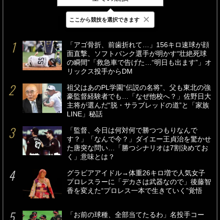
×
ここから競技を選択できます
最新
24時間
週間
「アゴ骨折、前歯折れて…」156キロ速球が顔
面直撃、ソフトバンク選手が明かす“壮絶死球
の瞬間”「救急車で告げた…“明日も出ます”」オ
リックス投手からDM
祖父はあのPL学園“伝説の名将”、父も東北の強
豪監督経験者でも…「なぜ他校へ？」佐野日大
主将が選んだ“脱・サラブレッドの道”と「家族
LINE」秘話
「監督、今日は何対何で勝つつもりなんで
す？」「なんで今？」ダイエー王貞治を驚かせ
た唐突な問い…「勝つシナリオは7割決めてお
く」意味とは？
グラビアアイドル→体重26キロ増で人気女子
プロレスラーに「デカさは武器なので」後藤智
香を変えた“プロレス一本で生きていく”覚悟
「お前の球種、全部当てたるわ」名投手コー