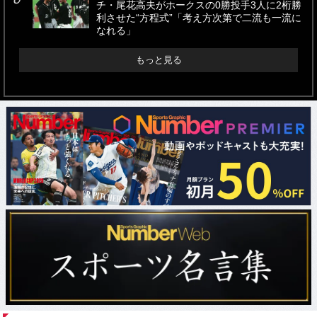
チ・尾花高夫がホークスの0勝投手3人に2桁勝
利させた“方程式”「考え方次第で二流も一流に
なれる」
もっと見る