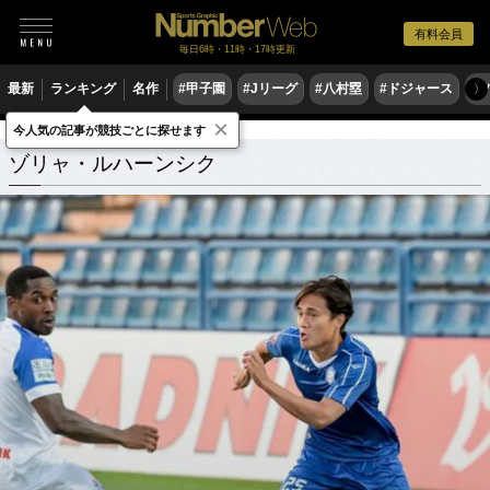
有料会員
毎日6時・11時・17時更新
最新
ランキング
名作
#甲子園
#Jリーグ
#八村塁
#ドジャース
#
〉
×
今人気の記事が競技ごとに探せます
ゾリャ・ルハーンシク
関連記事
ゾリャ・ルハーンシク