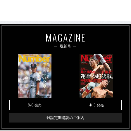
MAGAZINE
最新号
8/6
4/16
発売
発売
雑誌定期購読のご案内