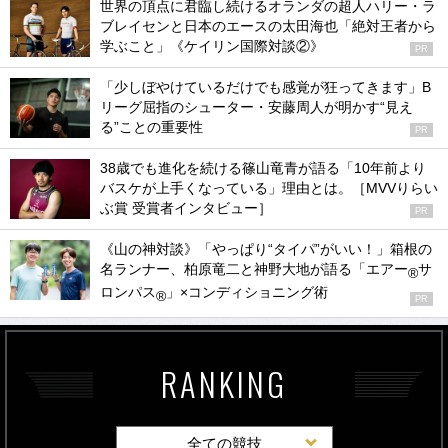
世界の頂点に君臨し続けるオランダの超人ハリー・ラ
ブレイセンと日本のエースの太田海也「絶対王者から
学ぶこと」《ケイリン国際対談②》
PR
「少しぼやけているだけでも感覚が狂ってきます」B
リーグ屈指のシューター・安藤周人が明かす“見え
る”ことの重要性
PR
38歳でも進化を続ける篠山竜青が語る「10年前より
バスケが上手くなっている」理由とは。［MVVりらい
ぶ賞 受賞者インタビュー］
PR
《山の神対談》「やっぱり“タイパ”がいい！」箱根の
名ランナー、柏原竜二と神野大地が語る「エアー
サ
®
ロンパス
」×コンディショニング術
®
PR
RANKING
全ての競技