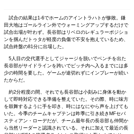
試合の結果は1-6でホームのアイントラハトが惨敗。鎌
田大地はゴールライン外でウォーミングアップするだけで
試合出場が叶わず。長谷部はリベロのレギュラーポジショ
ンを掴んだトゥタが軽度の負傷で不安を抱えているため、
試合終盤の81分に出場した。
5人目の交代選手としてジャージを脱いでベンチを出た
長谷部がサイドラインを跨いでピッチ内へ入るまでには多
少の時間を要した。ゲームが途切れずにインプレーが続い
たからだ。
約2分程度の間、それでも長谷部は小刻みに身体を動か
して即時対応できる準備を整えていた。その際、時に味方
を鼓舞するように手を叩き、時にはなにやら声を上げても
いた。今季のチームキャプテンは昨季に引き続きMFセバ
スティアン・ローデだが、チーム最年長の長谷部も仲間か
ら当然リーダーと認識されている。それに加えて最近の長