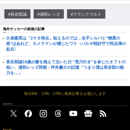
#長谷部誠
#浦和レッズ
#フランクフルト
海外サッカーの前後の記事
久保建英は「2ケタ得点」狙えるのでは…名手シルバと“精度の
差”はあれど、カメラマンが感じたワケ〈バルサ戦好守で同点弾の
起点〉
長谷部誠18歳が膝を抱えて泣いた日 “荒川行き”を命じたオフトの
狙い、浦和レッズ同期・坪井慶介の記憶「つまり僕は長谷部の能
力を…」
毎日6時・11時・17時に最新記事をお届けします
FOLLOW US
MAGAZINE