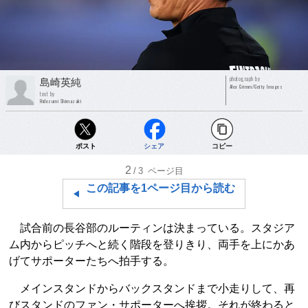
photograph by
島崎英純
Alex Grimm/Getty Images
text by
Hidezumi Shimazaki
ポスト
シェア
コピー
2
/3
ページ目
この記事を1ページ目から読む
試合前の長谷部のルーティンは決まっている。スタジア
ム内からピッチへと続く階段を登りきり、両手を上にかあ
げてサポーターたちへ拍手する。
メインスタンドからバックスタンドまで小走りして、再
びスタンドのファン・サポーターへ挨拶。それが終わると