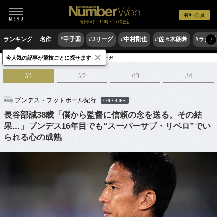
有料会員
毎日6時・11時・17時更新
ランキング
名作
#甲子園
#Jリーグ
#中村剛也
#佐々木朗希
#ラグ
〉
×
今人気の記事が競技ごとに探せます
サッカー
海外サッカー
ブンデスリーガ
#1
#2
#3
#4
ブンデス・フットボール紀行
BACK NUMBER
長谷部誠38歳「僕から監督に信頼の念を送る。その結
果…」ブンデス16年目でも“スーパーサブ・リベロ”でい
られる心の成熟