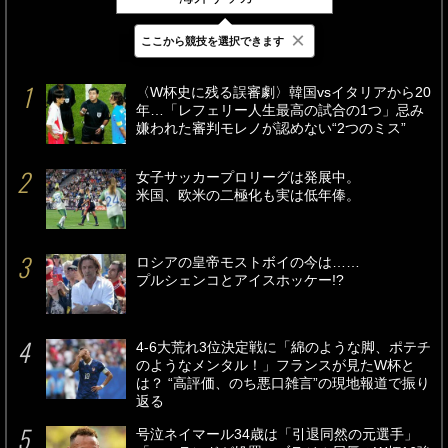
×
ここから競技を選択できます
最新
24時間
週間
〈W杯史に残る誤審劇〉韓国vsイタリアから20
年…「レフェリー人生最高の試合の1つ」忌み
嫌われた審判モレノが認めない“2つのミス”
女子サッカープロリーグは発展中。
米国、欧米の二極化も実は低年俸。
ロシアの皇帝モストボイの今は……
プルシェンコとアイスホッケー!?
4-6大荒れ3位決定戦に「綿のような脚、ポテチ
のようなメンタル！」フランスが見たW杯と
は？ “高評価、のち悪口雑言”の現地報道で振り
返る
号泣ネイマール34歳は「引退同然の元選手」