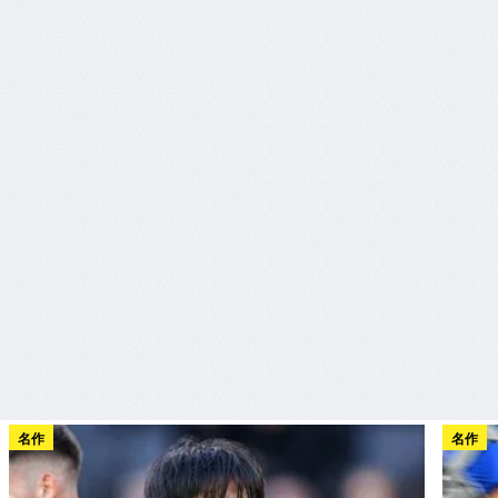
名作
名作