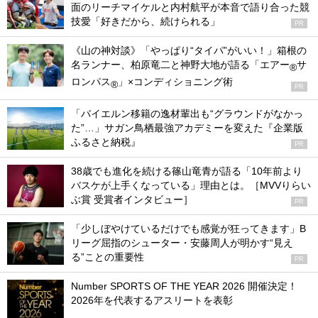
面のリーチマイケルと内村航平が本音で語り合った競
技愛「好きだから、続けられる」
PR
《山の神対談》「やっぱり“タイパ”がいい！」箱根の
名ランナー、柏原竜二と神野大地が語る「エアー
サ
®
ロンパス
」×コンディショニング術
®
PR
「バイエルン移籍の逸材輩出も“グラウンドがなかっ
た”…」サガン鳥栖最強アカデミーを変えた『企業版
ふるさと納税』
PR
38歳でも進化を続ける篠山竜青が語る「10年前より
バスケが上手くなっている」理由とは。［MVVりらい
ぶ賞 受賞者インタビュー］
PR
「少しぼやけているだけでも感覚が狂ってきます」B
リーグ屈指のシューター・安藤周人が明かす“見え
る”ことの重要性
PR
Number SPORTS OF THE YEAR 2026 開催決定！
2026年を代表するアスリートを表彰