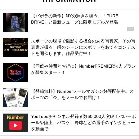
【バボラの新作】NYの輝きを纏う。「PURE
DRIVE」と最新シューズに限定モデルが登場
PR
スポーツの現場で撮影する機会のある写真家、その写
真家が撮る一瞬のシーンにスポットをあてるコンテス
トを開催します。作品受付中！
【同僚や仲間とお得に】NumberPREMIER法人プラン
が募集スタート！
【登録無料】Numberメールマガジン好評配信中。ス
ポーツの「今」をメールでお届け！
YouTubeチャンネル登録者数60,000人突破！バレーボ
ールや陸上、バスケ、野球などの選手のインタビュー
を動画で