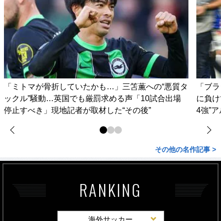
「ミトマが骨折していたかも…」三笘薫への“悪質タ
「ブラ
ックル”騒動…英国でも厳罰求める声「10試合出場
に負け
停止すべき」現地記者が取材した“その後”
4強”
その他の名作記事 >
RANKING
海外サッカー