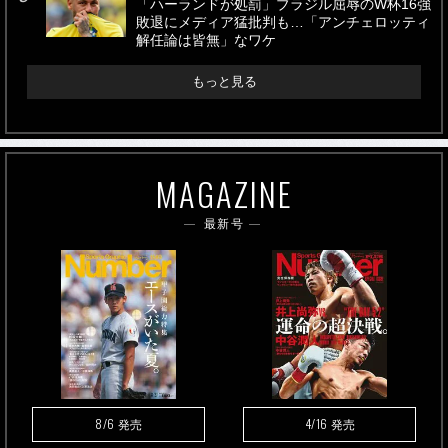
「ハーランドが処罰」ブラジル屈辱のW杯16強
敗退にメディア猛批判も…「アンチェロッティ
解任論は皆無」なワケ
もっと見る
MAGAZINE
最新号
8/6
4/16
発売
発売