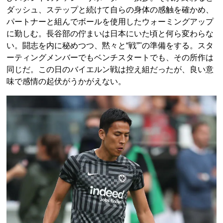
ダッシュ、ステップと続けて自らの身体の感触を確かめ、
パートナーと組んでボールを使用したウォーミングアップ
に勤しむ。長谷部の佇まいは日本にいた頃と何ら変わらな
い。闘志を内に秘めつつ、黙々と“戦”"の準備をする。スタ
ーティングメンバーでもベンチスタートでも、その所作は
同じだ。この日のバイエルン戦は控え組だったが、良い意
味で感情の起伏がうかがえない。