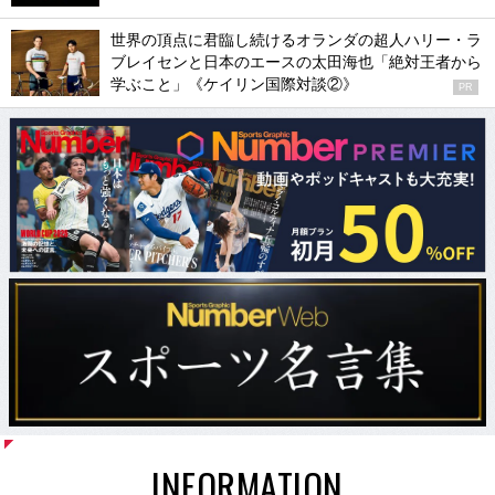
世界の頂点に君臨し続けるオランダの超人ハリー・ラ
ブレイセンと日本のエースの太田海也「絶対王者から
学ぶこと」《ケイリン国際対談②》
PR
INFORMATION