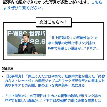
記事内で紹介できなかった写真が多数ございます。
こちら
よりぜひご覧ください。
次はこちらへ！
「井上尚弥1位」の可能性は？ カ
ネロ衝撃の敗戦で米リング誌の
P4Pでも激しい議論が…“ドネア戦
の完勝”の他に必要な要素とは
関連記事
【記事写真】「井上くんだけはやめて」妊娠中の妻が震えた「尚弥
の右ストレート並」の痛烈ジャブ…左フック河野公平との日本人対
決やドネアとの死闘、鋼のような肉体美を一気に見る
「井上尚弥1位」の可能性は？ カネロ衝撃の敗戦で米リング誌の
P4Pでも激しい議論が…“ドネア戦の完勝”の他に必要な要素とは