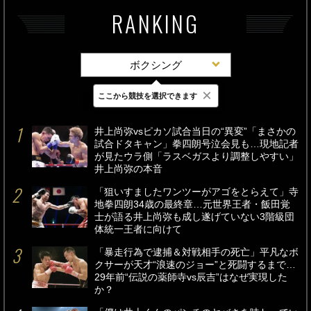
RANKING
ボクシング
×
ここから競技を選択できます
最新
24時間
週間
井上尚弥vsピカソ試合当日の“異変”「まさかの
試合ドタキャン」拳四朗号泣会見も…現地記者
が見たウラ側「ラスベガスより調整しやすい」
井上尚弥の本音
「狙いすましたワンツーがアゴをとらえて」寺
地拳四朗34歳の最終章…元世界王者・飯田覚
士が語る井上尚弥も成し遂げていない3階級団
体統一王者に向けて
「暴走行為で逮捕＆対戦相手の死亡」平凡なボ
クサーが天才“浪速のジョー”と死闘するまで…
29年前“伝説の薬師寺vs辰吉”はなぜ実現した
か？