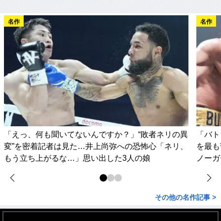
名作
名作
「えっ、何も聞いてないんですか？」“敗者ネリの異
「バト
変”を密着記者は見た…井上尚弥への恐怖心「ネリ、
を最も
もう立ち上がるな…」思い出した3人の娘
ノーガ
その他の名作記事 >