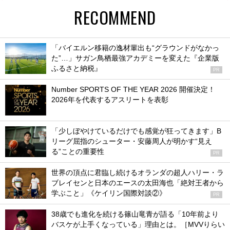
RECOMMEND
「バイエルン移籍の逸材輩出も“グラウンドがなかっ
た”…」サガン鳥栖最強アカデミーを変えた『企業版
ふるさと納税』
PR
Number SPORTS OF THE YEAR 2026 開催決定！
2026年を代表するアスリートを表彰
「少しぼやけているだけでも感覚が狂ってきます」B
リーグ屈指のシューター・安藤周人が明かす“見え
る”ことの重要性
PR
世界の頂点に君臨し続けるオランダの超人ハリー・ラ
ブレイセンと日本のエースの太田海也「絶対王者から
学ぶこと」《ケイリン国際対談②》
PR
38歳でも進化を続ける篠山竜青が語る「10年前より
バスケが上手くなっている」理由とは。［MVVりらい