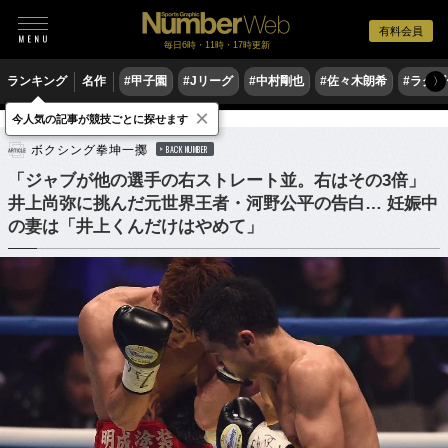
有料会員
毎日6時・11時・17時更新
ランキング
名作
#甲子園
#Jリーグ
#中村剛也
#佐々木朗希
#ラグ
〉
×
今人気の記事が競技ごとに探せます
格闘技
ボクシング
ボクシング拳坤一擲
BACK NUMBER
「ジャブが他の選手の右ストレート並。右はその3倍」
井上尚弥に挑んだ元世界王者・河野公平の告白… 妊娠中
の妻は「井上くんだけはやめて」