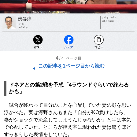
photograph by
渋谷淳
Getty Images
text by
Jun Shibuya
ポスト
シェア
コピー
4
/4
ページ目
この記事を1ページ目から読む
ドネアとの第2戦を予想「4ラウンドぐらいで終わる
かも」
試合が終わって自分のことを心配していた妻の顔を思い
浮かべた。実は河野さんもまた「自分がKO負けしたら、
妻がショックで流産してしまうんじゃないか」と半ば本気
で心配していた。ところが控え室に現われた妻は驚くほど
すっきりした表情をしていた。