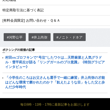
特定商取引法に基づく表記
[有料会員限定] お問い合わせ・Ｑ＆Ａ
#河野公平
#井上尚弥
#ノニト・ドネア
ボクシングの前後の記事
村田vsゴロフキンで“号泣”したワケは…天野麻菜と人気グラド
ル・雪平莉左が語る「リングガールのプロ意識」《特別グラビア
インタビュー》
「小学生のころはお父さんも選手で一緒に練習」井上尚弥の才能
はどんな環境で磨かれたのか？「飢えたような目」をした父と歩
んだ少年時代
毎日6時・11時・17時に最新記事をお届けします