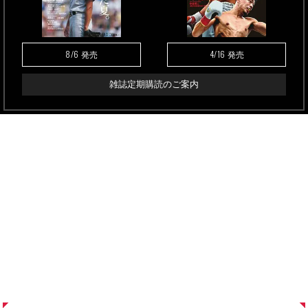
8/6
4/16
発売
発売
雑誌定期購読のご案内