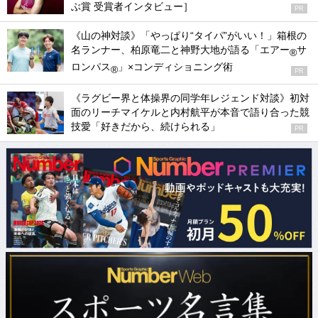
ぶ賞 受賞者インタビュー］
PR
《山の神対談》「やっぱり“タイパ”がいい！」箱根の
名ランナー、柏原竜二と神野大地が語る「エアー
サ
®
ロンパス
」×コンディショニング術
®
PR
《ラグビー界と体操界の同学年レジェンド対談》初対
面のリーチマイケルと内村航平が本音で語り合った競
技愛「好きだから、続けられる」
PR