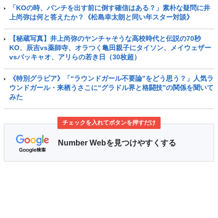
「KOの時、パンチを出す前に倒す確信はある？」素朴な疑問に井
上尚弥は何と答えたか？《松島幸太朗と同い年スター対談》
【秘蔵写真】井上尚弥のヤンチャそうな高校時代と伝説の70秒
KO、辰吉vs薬師寺、オラつく亀田親子にタイソン、メイウェザー
vsパッキャオ、アリらの若き日（30枚超）
《特別グラビア》「“ラウンドガール不要論”をどう思う？」人気ラ
ウンドガール・来栖うさこに“グラドル界と格闘技”の関係を聞いて
みた
チェックを入れてボタンを押すだけ
Number Webを見つけやすくする