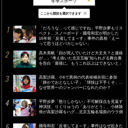
冬季スポーツ
×
ここから競技を選択できます
最新
24時間
週間
「だろうな…って感じですね」平野歩夢もリス
ペクト…スノーボード・國母和宏が明かした
16年前「反省してま～す」事件の真相「えー
って思うほどバカじゃない」
高木美帆「顔が死んでいたけど大丈夫？と連絡
が…」“考え抜いた北京五輪”知られざる舞台裏
を告白「最後に、もうこれ以上はできないと」
高梨沙羅、小6で異例の代表候補合宿に参加
「静かでおとなしい子」「球技は下手くそ」…
なぜ世界一のジャンパーになれたのか？
平野歩夢「怒りしかない」不可解採点を見返す
神演技、りくりゅうの「ありがとう」、小林陵
侑が高梨沙羅をハグ…北京五輪名場面のウラ側
國母和宏「反省してま～す」事件はなぜ起きた