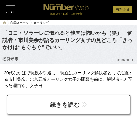
有料会員
毎日6時・11時・17時更新
冬季スポーツ
カーリング
「ロコ・ソラーレに慣れると他国は怖いかも（笑）」解
説者・市川美余が語るカーリング女子の見どころ「きっ
かけは“もぐもぐ”でいい」
松原孝臣
2022/02/09 17:01
20代なかばで現役を引退し、現在はカーリング解説者として活躍す
る市川美余。北京五輪カーリング女子の開幕を前に、解説者へと至
った理由や、女子日...
続きを読む