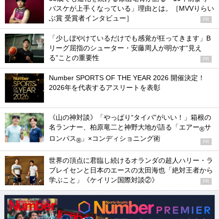
バスケが上手くなっている」理由とは。［MVVりらい
ぶ賞 受賞者インタビュー］
PR
「少しぼやけているだけでも感覚が狂ってきます」B
リーグ屈指のシューター・安藤周人が明かす“見え
る”ことの重要性
PR
Number SPORTS OF THE YEAR 2026 開催決定！
2026年を代表するアスリートを表彰
《山の神対談》「やっぱり“タイパ”がいい！」箱根の
名ランナー、柏原竜二と神野大地が語る「エアー
サ
®
ロンパス
」×コンディショニング術
®
PR
世界の頂点に君臨し続けるオランダの超人ハリー・ラ
ブレイセンと日本のエースの太田海也「絶対王者から
学ぶこと」《ケイリン国際対談②》
PR