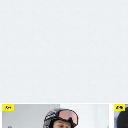
名作
名作