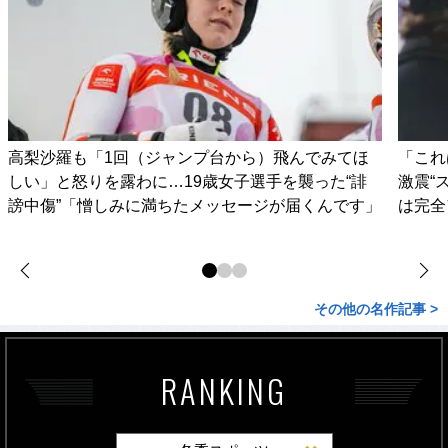
高梨沙羅も「1回（ジャンプ台から）飛んでみてほ
「これ
しい」と怒りを露わに…19歳女子選手を襲った“誹
激震“
謗中傷”「憎しみに満ちたメッセージが届くんです」
は完全
その他の名作記事 >
RANKING