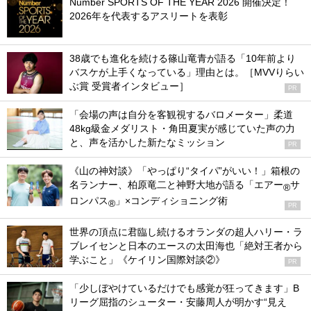
Number SPORTS OF THE YEAR 2026 開催決定！
2026年を代表するアスリートを表彰
38歳でも進化を続ける篠山竜青が語る「10年前より
バスケが上手くなっている」理由とは。［MVVりらい
ぶ賞 受賞者インタビュー］
PR
「会場の声は自分を客観視するバロメーター」柔道
48kg級金メダリスト・角田夏実が感じていた声の力
と、声を活かした新たなミッション
PR
《山の神対談》「やっぱり“タイパ”がいい！」箱根の
名ランナー、柏原竜二と神野大地が語る「エアー
サ
®
ロンパス
」×コンディショニング術
®
PR
世界の頂点に君臨し続けるオランダの超人ハリー・ラ
ブレイセンと日本のエースの太田海也「絶対王者から
学ぶこと」《ケイリン国際対談②》
PR
「少しぼやけているだけでも感覚が狂ってきます」B
リーグ屈指のシューター・安藤周人が明かす“見え