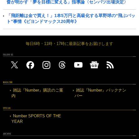
督が明かす「夢を目標に変える」指導論〈センバツ出場決定〉
「飛距離は金で買え！」1本5万円と高級化する草野球の“飛ぶバッ
ト”事情《ビヨンドマックス20周年》
毎日6時・11時・17時に最新記事をお届けします
FOLLOW US
MAGAZINE
雑誌『Number』購読のご案
雑誌『Number』バックナン
内
バー
SPECIAL
Number SPORTS OF THE
YEAR
ARCHIVE