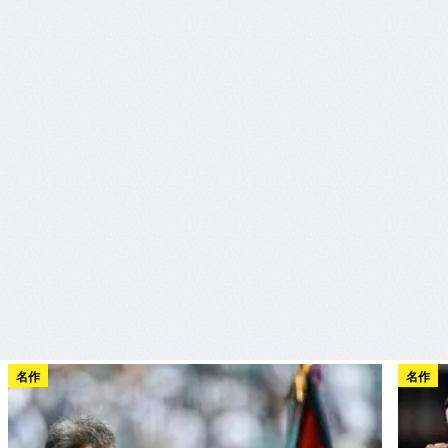
名作
名作