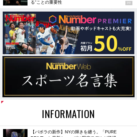
る”ことの重要性
PR
INFORMATION
【バボラの新作】NYの輝きを纏う。「PURE