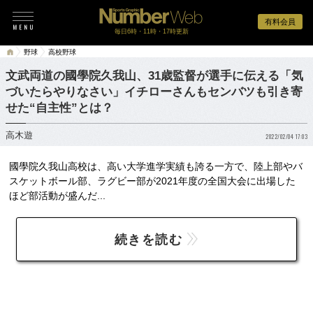
有料会員
毎日6時・11時・17時更新
野球
高校野球
文武両道の國學院久我山、31歳監督が選手に伝える「気
づいたらやりなさい」イチローさんもセンバツも引き寄
せた“自主性”とは？
高木遊
2022/02/04 17:03
國學院久我山高校は、高い大学進学実績も誇る一方で、陸上部やバ
スケットボール部、ラグビー部が2021年度の全国大会に出場した
ほど部活動が盛んだ...
続きを読む