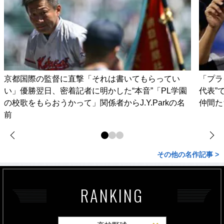
京都国際の監督に直撃「それは書いてもらってい
「プラ
い」優勝翌日、密着記者に明かした“本音”「PL学園
代表”
の校歌をもらおうかって」関係者からJ.Y.Parkの名
仲間た
前
その他の名作記事 >
RANKING