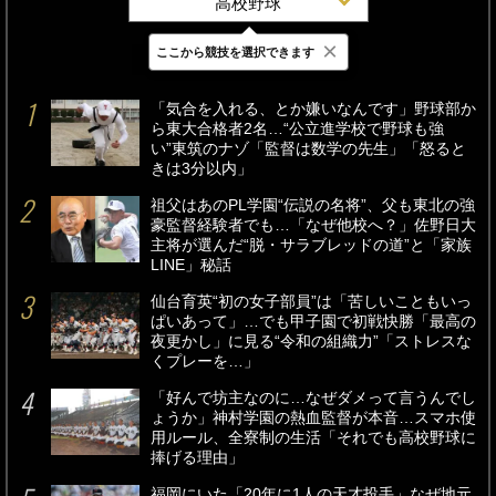
高校野球
×
ここから競技を選択できます
最新
24時間
週間
「気合を入れる、とか嫌いなんです」野球部か
ら東大合格者2名…“公立進学校で野球も強
い”東筑のナゾ「監督は数学の先生」「怒ると
きは3分以内」
祖父はあのPL学園“伝説の名将”、父も東北の強
豪監督経験者でも…「なぜ他校へ？」佐野日大
主将が選んだ“脱・サラブレッドの道”と「家族
LINE」秘話
仙台育英“初の女子部員”は「苦しいこともいっ
ぱいあって」…でも甲子園で初戦快勝「最高の
夜更かし」に見る“令和の組織力”「ストレスな
くプレーを…」
「好んで坊主なのに…なぜダメって言うんでし
ょうか」神村学園の熱血監督が本音…スマホ使
用ルール、全寮制の生活「それでも高校野球に
捧げる理由」
福岡にいた「20年に1人の天才投手」なぜ地元