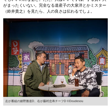
がまったくいない。完全なる道産子の大泉洋とかミスター
（鈴井貴之）を見たら、人の良さは伝わるでしょ。
左が番組の嬉野雅道D、右が藤村忠寿チーフD ©Doudesou