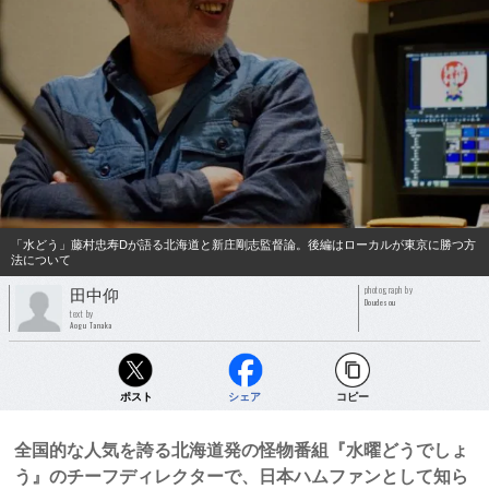
「水どう」藤村忠寿Dが語る北海道と新庄剛志監督論。後編はローカルが東京に勝つ方
法について
photograph by
田中仰
Doudesou
text by
Aogu Tanaka
ポスト
シェア
コピー
全国的な人気を誇る北海道発の怪物番組『水曜どうでしょ
う』のチーフディレクターで、日本ハムファンとして知ら