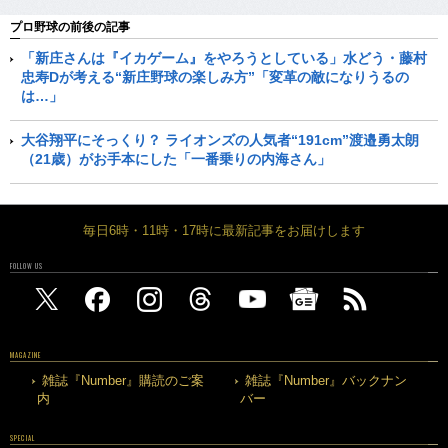
プロ野球の前後の記事
「新庄さんは『イカゲーム』をやろうとしている」水どう・藤村
忠寿Dが考える“新庄野球の楽しみ方”「変革の敵になりうるの
は…」
大谷翔平にそっくり？ ライオンズの人気者“191cm”渡邉勇太朗
（21歳）がお手本にした「一番乗りの内海さん」
毎日6時・11時・17時に最新記事をお届けします
FOLLOW US
MAGAZINE
雑誌『Number』購読のご案
雑誌『Number』バックナン
内
バー
SPECIAL