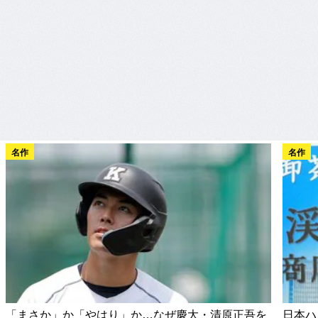
名作
名作
「まさか」か「やはり」か…なぜ慶大・清原正吾を
日本ハ