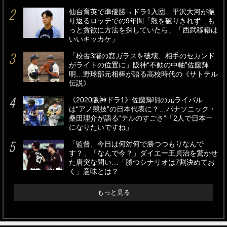
仙台育英で準優勝→ドラ1入団…平沢大河が振
り返るロッテでの9年間「殻を破りきれず…も
っと貪欲に方法を探していたら」「西武移籍は
いいキッカケ」
「校舎3階の窓ガラスを破壊、相手のセカンド
がライトの位置に」阪神“不動の中軸”佐藤輝
明…野球部元相棒が語る高校時代の《サトテル
伝説》
《2020阪神ドラ1》佐藤輝明の元ライバル
は“アノ競技”の日本代表に？…パナソニック・
桑田理介が語る“テルのすごさ”「2人で日本一
になりたいですね」
「監督、今日は何対何で勝つつもりなんで
す？」「なんで今？」ダイエー王貞治を驚かせ
た唐突な問い…「勝つシナリオは7割決めてお
く」意味とは？
もっと見る