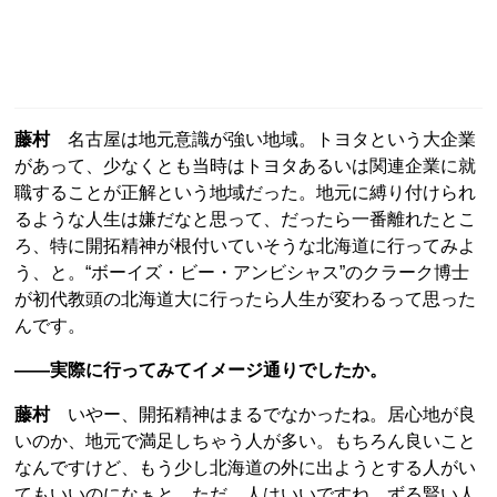
藤村
名古屋は地元意識が強い地域。トヨタという大企業
があって、少なくとも当時はトヨタあるいは関連企業に就
職することが正解という地域だった。地元に縛り付けられ
るような人生は嫌だなと思って、だったら一番離れたとこ
ろ、特に開拓精神が根付いていそうな北海道に行ってみよ
う、と。“ボーイズ・ビー・アンビシャス”のクラーク博士
が初代教頭の北海道大に行ったら人生が変わるって思った
んです。
――実際に行ってみてイメージ通りでしたか。
藤村
いやー、開拓精神はまるでなかったね。居心地が良
いのか、地元で満足しちゃう人が多い。もちろん良いこと
なんですけど、もう少し北海道の外に出ようとする人がい
てもいいのになぁと。ただ、人はいいですね。ずる賢い人