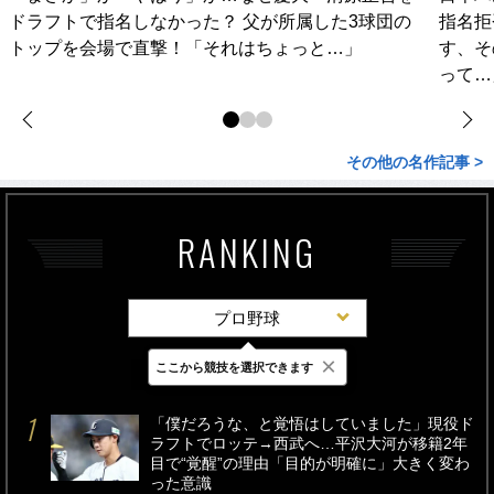
ドラフトで指名しなかった？ 父が所属した3球団の
指名拒
トップを会場で直撃！「それはちょっと…」
す、そ
って…
その他の名作記事 >
RANKING
プロ野球
×
ここから競技を選択できます
最新
24時間
週間
「僕だろうな、と覚悟はしていました」現役ド
ラフトでロッテ→西武へ…平沢大河が移籍2年
目で“覚醒”の理由「目的が明確に」大きく変わ
った意識