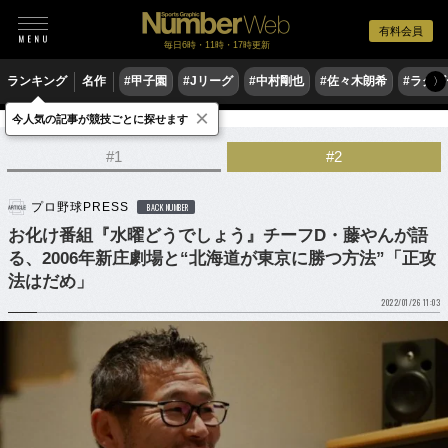
有料会員
毎日6時・11時・17時更新
ランキング
名作
#甲子園
#Jリーグ
#中村剛也
#佐々木朗希
#ラグ
〉
×
今人気の記事が競技ごとに探せます
野球
プロ野球
#1
#2
プロ野球PRESS
BACK NUMBER
お化け番組『水曜どうでしょう』チーフD・藤やんが語
る、2006年新庄劇場と“北海道が東京に勝つ方法”「正攻
法はだめ」
2022/01/26 11:03