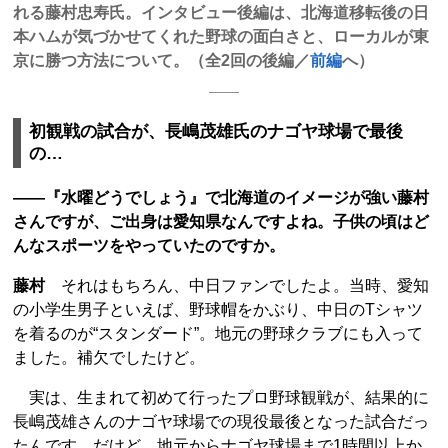
れる藤村忠寿氏。インタビュー後編は、北海道移転後の日
本ハムが気づかせてくれた野球の面白さと、ローカルが東
京に勝つ方法について。（全2回の後編／
前編
へ）
初観戦の試合が、長嶋茂雄氏のナゴヤ球場で最後
の…
――『水曜どうでしょう』で北海道のイメージが強い藤村
さんですが、ご出身は愛知県なんですよね。子供の頃はど
んなスポーツをやっていたのですか。
藤村
それはもちろん、中日ファンでしたよ。当時、愛知
の小学生男子といえば、野球帽をかぶり、中日のTシャツ
を着るのが“スタンダード”。地元の野球クラブにも入って
ました。補欠でしたけど。
実は、生まれて初めて行ったプロ野球観戦が、結果的に
長嶋茂雄さんのナゴヤ球場での現役最後となった試合だっ
たんです。だけど、地元からナゴヤ球場まで1時間以上か