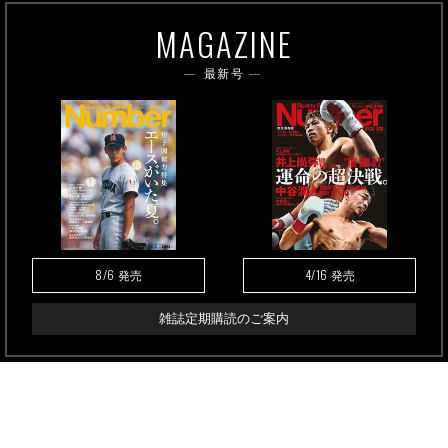
MAGAZINE
最新号
8/6
4/16
発売
発売
雑誌定期購読のご案内