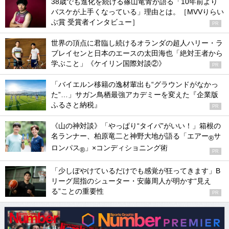
38歳でも進化を続ける篠山竜青が語る「10年前より
バスケが上手くなっている」理由とは。［MVVりらい
ぶ賞 受賞者インタビュー］
PR
世界の頂点に君臨し続けるオランダの超人ハリー・ラ
ブレイセンと日本のエースの太田海也「絶対王者から
学ぶこと」《ケイリン国際対談②》
PR
「バイエルン移籍の逸材輩出も“グラウンドがなかっ
た”…」サガン鳥栖最強アカデミーを変えた『企業版
ふるさと納税』
PR
《山の神対談》「やっぱり“タイパ”がいい！」箱根の
名ランナー、柏原竜二と神野大地が語る「エアー
サ
®
ロンパス
」×コンディショニング術
®
PR
「少しぼやけているだけでも感覚が狂ってきます」B
リーグ屈指のシューター・安藤周人が明かす“見え
る”ことの重要性
PR