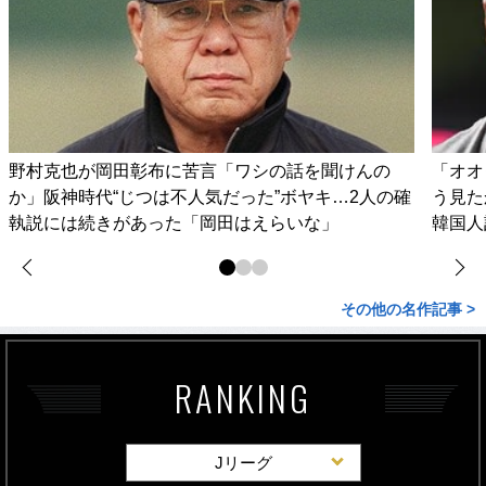
野村克也が岡田彰布に苦言「ワシの話を聞けんの
「オオ
か」阪神時代“じつは不人気だった”ボヤキ…2人の確
う見た
執説には続きがあった「岡田はえらいな」
韓国人
その他の名作記事 >
RANKING
Jリーグ