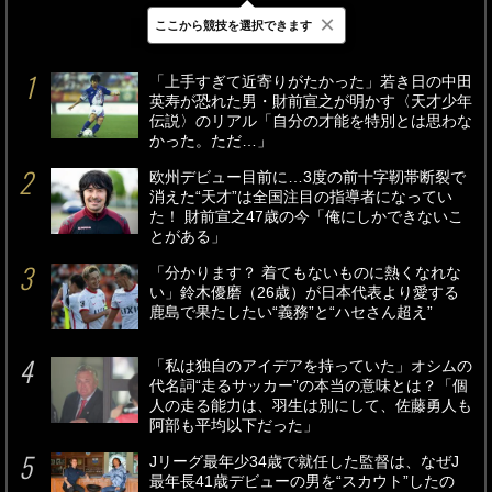
×
ここから競技を選択できます
最新
24時間
週間
「上手すぎて近寄りがたかった」若き日の中田
英寿が恐れた男・財前宣之が明かす〈天才少年
伝説〉のリアル「自分の才能を特別とは思わな
かった。ただ…」
欧州デビュー目前に…3度の前十字靭帯断裂で
消えた“天才”は全国注目の指導者になってい
た！ 財前宣之47歳の今「俺にしかできないこ
とがある」
「分かります？ 着てもないものに熱くなれな
い」鈴木優磨（26歳）が日本代表より愛する
鹿島で果たしたい“義務”と“ハセさん超え”
「私は独自のアイデアを持っていた」オシムの
代名詞“走るサッカー”の本当の意味とは？「個
人の走る能力は、羽生は別にして、佐藤勇人も
阿部も平均以下だった」
Jリーグ最年少34歳で就任した監督は、なぜJ
最年長41歳デビューの男を“スカウト”したの