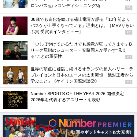
ロンパス
」×コンディショニング術
®
PR
38歳でも進化を続ける篠山竜青が語る「10年前より
バスケが上手くなっている」理由とは。［MVVりらい
ぶ賞 受賞者インタビュー］
PR
「少しぼやけているだけでも感覚が狂ってきます」B
リーグ屈指のシューター・安藤周人が明かす“見え
る”ことの重要性
PR
世界の頂点に君臨し続けるオランダの超人ハリー・ラ
ブレイセンと日本のエースの太田海也「絶対王者から
学ぶこと」《ケイリン国際対談②》
PR
Number SPORTS OF THE YEAR 2026 開催決定！
2026年を代表するアスリートを表彰