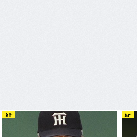
名作
名作