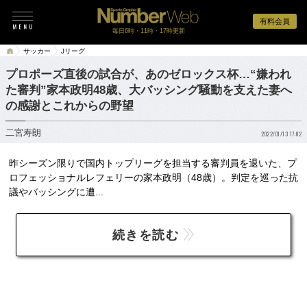
有料会員
毎日6時・11時・17時更新
サッカー
Jリーグ
プロポーズ直後の試合が、あのゼロックス杯…“嫌われ
た審判”家本政明48歳、大バッシング騒動を支えた妻へ
の感謝とこれからの野望
二宮寿朗
2022/01/13 17:02
昨シーズン限りで国内トップリーグを担当する審判員を退いた、プ
ロフェッショナルレフェリーの家本政明（48歳）。判定を巡った抗
議やバッシングに遭...
続きを読む