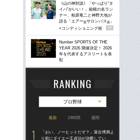
《山の神対談》「やっぱり“タ
イパ”がいい！」箱根の名ラン
ナー、柏原竜二と神野大地が
語る「エアー
サロンパス
」
®
®
×コンディショニング術
PR
Number SPORTS OF THE
YEAR 2026 開催決定！ 2026
年を代表するアスリートを表
彰
RANKING
プロ野球
最新
24時間
週間
「おい、ノーヒットだぞ？」落合博満よ
「
り前にダイエー王貞治が決断してい
り