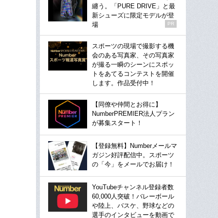
纏う。「PURE DRIVE」と最
新シューズに限定モデルが登
場
PR
スポーツの現場で撮影する機
会のある写真家、その写真家
が撮る一瞬のシーンにスポッ
トをあてるコンテストを開催
します。作品受付中！
【同僚や仲間とお得に】
NumberPREMIER法人プラン
が募集スタート！
【登録無料】Numberメールマ
ガジン好評配信中。スポーツ
の「今」をメールでお届け！
YouTubeチャンネル登録者数
60,000人突破！バレーボール
や陸上、バスケ、野球などの
選手のインタビューを動画で