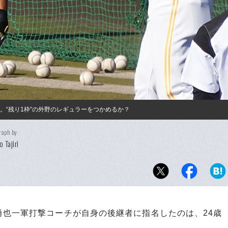
。“残り1枠”の外野のレギュラーをつかめるか？
raph by
 Tajiri
也一軍打撃コーチが自身の後継者に指名したのは、24歳