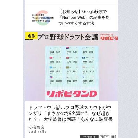
【お知らせ】Google検索で
「Number Web」の記事を見
つけやすくする方法
名作
ドラフトウラ話…プロ野球スカウトがウ
ンザリ「まさかの“指名漏れ”、なぜ起き
た？」 大学監督は困惑「あんなに調査書
も来てたのに…」
安倍昌彦
Masahiko Abe
2022/11/06
プロ野球