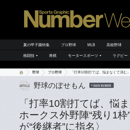
夏の甲子園特集
プロ野球
MLB
高校野球
格闘技
将棋
モータースポーツ
ラグビー
野球
プロ野球
「打率10割打てば、悩まなくて済む」
野球のぼせもん
BACK NUMBER
「打率10割打てば、悩
ホークス外野陣“残り1
が“後継者”に指名〉