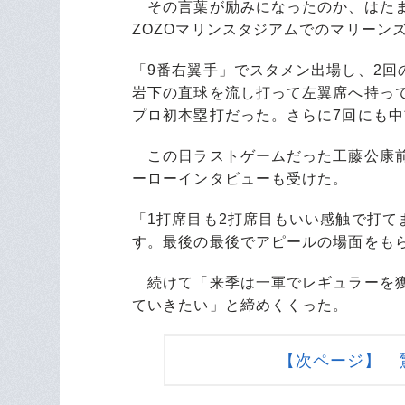
その言葉が励みになったのか、はたま
ZOZOマリンスタジアムでのマリーン
「9番右翼手」でスタメン出場し、2回
岩下の直球を流し打って左翼席へ持っ
プロ初本塁打だった。さらに7回にも中
この日ラストゲームだった工藤公康前
ーローインタビューも受けた。
「1打席目も2打席目もいい感触で打て
す。最後の最後でアピールの場面をも
続けて「来季は一軍でレギュラーを獲
ていきたい」と締めくくった。
【次ページ】 