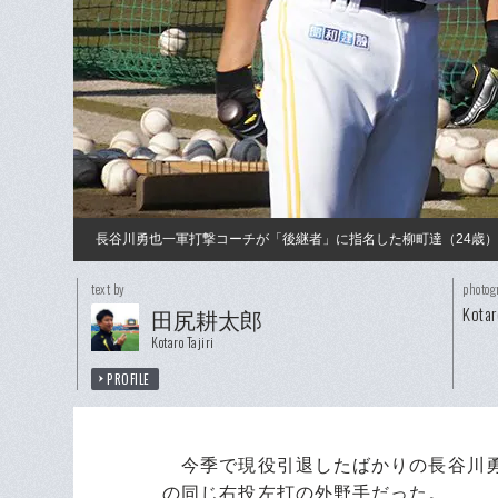
長谷川勇也一軍打撃コーチが「後継者」に指名した柳町達（24歳）
text by
photog
Kotaro
田尻耕太郎
Kotaro Tajiri
PROFILE
今季で現役引退したばかりの長谷川勇
の同じ右投左打の外野手だった。