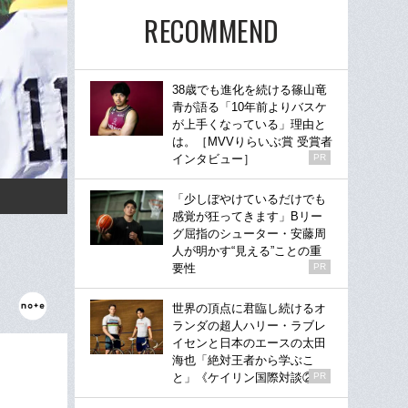
RECOMMEND
38歳でも進化を続ける篠山竜
青が語る「10年前よりバスケ
が上手くなっている」理由と
は。［MVVりらいぶ賞 受賞者
インタビュー］
PR
「少しぼやけているだけでも
感覚が狂ってきます」Bリー
グ屈指のシューター・安藤周
人が明かす“見える”ことの重
要性
PR
世界の頂点に君臨し続けるオ
ランダの超人ハリー・ラブレ
イセンと日本のエースの太田
海也「絶対王者から学ぶこ
と」《ケイリン国際対談②》
PR