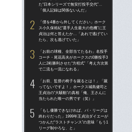
た“日本シリーズで無安打投手交代”…
た“
「個人記録は関係ないんだ」
「
「僕を4番から外してください」ホーク
「
ス小久保裕紀“選手人生最大の危機”に王
終わ
貞治は何と答えたか…「あれで逃げてい
つか
たら、次も逃げていた」
リ
「お前の球種、全部当てたるわ」名投手
「
コーチ・尾花高夫がホークスの0勝投手3
っ
人に2桁勝利させた“方程式”「考え方次第
王貞
で二流も一流になれる」
当
「お前、監督の椅子を蹴るとは！」「蹴
「
ってないですよ！」ホークス城島健司と
ス小
王貞治の“大騒動”の真相「俺、王さんに
貞
当たられた唯一の男です（笑）」
た
「もし優勝できなければ、パ・リーグは
「ア
終わりだった」1999年王貞治ダイエーが
球
つかんだ“ラストチャンス”の意味「もう1
す“
リーグ制やろな、と」
た…