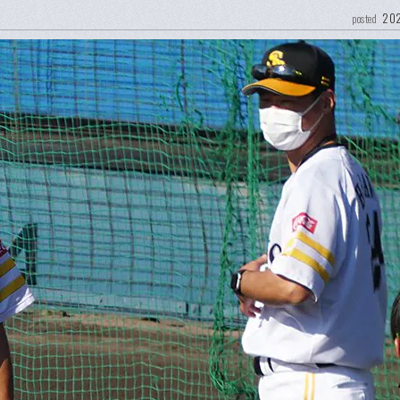
202
posted