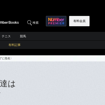
有料会員
検索
テニス
競馬
有料記事
”に指名〉
町達は
チ