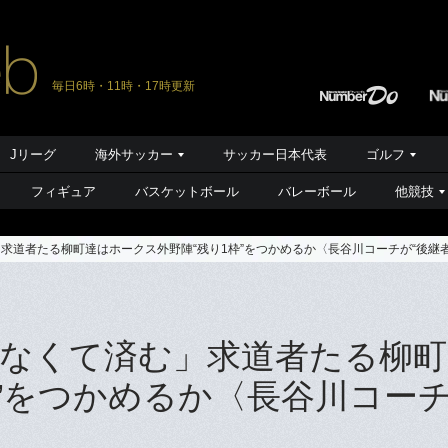
毎日6時・11時・17時更新
Jリーグ
海外サッカー
サッカー日本代表
ゴルフ
フィギュア
バスケットボール
バレーボール
他競技
求道者たる柳町達はホークス外野陣“残り1枠”をつかめるか〈長谷川コーチが“後継者
まなくて済む」求道者たる柳
枠”をつかめるか〈長谷川コー