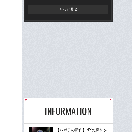
らD
もっと見る
INFORMATION
【バボラの新作】NYの輝きを