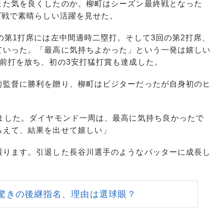
た気を良くしたのか。柳町はシーズン最終戦となった
ズ戦で素晴らしい活躍を見せた。
の第1打席には左中間適時二塁打。そして3回の第2打席、
ていった。「最高に気持ちよかった」という一発は嬉しい
前打を放ち、初の3安打猛打賞も達成した。
監督に勝利を贈り、柳町はビジターだったが自身初のヒ
ました。ダイヤモンド一周は、最高に気持ち良かったで
らえて、結果を出せて嬉しい」
ります。引退した長谷川選手のようなバッターに成長し
驚きの後継指名、理由は選球眼？