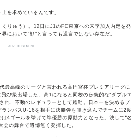
そ上を求めているんです」
くりゅう）。12日にJ1のFC東京への来季加入内定を発
界において“顔”と言っても過言ではない存在だ。
ADVERTISEMENT
代最高峰のリーグと言われる高円宮杯プレミアリーグに
飛び級出場した。高1になると同校の伝統的な“ダブルエ
託され、不動のレギュラーとして躍動。日本一を決めるプ
ランパスU-18を相手に決勝弾を叩き込んでチームに2度
は4ゴールを挙げて準優勝の原動力となった。決して“名
大会の舞台で遺憾無く発揮した。