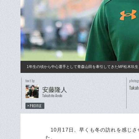
1年生の頃から中心選手として青森山田を牽引してきたMF松木玖生
text by
photog
Takah
安藤隆人
Takahito Ando
PROFILE
10月17日、早くも冬の訪れを感じさ
た。