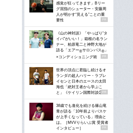
感覚が狂ってきます」Bリー
グ屈指のシューター・安藤周
人が明かす“見える”ことの重
要性
PR
《山の神対談》「やっぱり“タ
イパ”がいい！」箱根の名ラン
ナー、柏原竜二と神野大地が
語る「エアー
サロンパス
」
®
®
×コンディショニング術
PR
世界の頂点に君臨し続けるオ
ランダの超人ハリー・ラブレ
イセンと日本のエースの太田
海也「絶対王者から学ぶこ
と」《ケイリン国際対談②》
PR
38歳でも進化を続ける篠山竜
青が語る「10年前よりバスケ
が上手くなっている」理由と
は。［MVVりらいぶ賞 受賞者
インタビュー］
PR