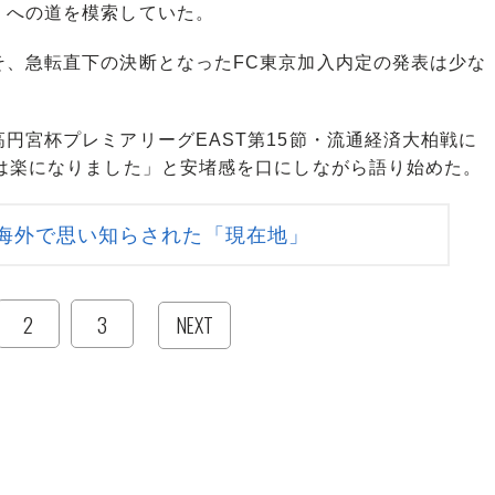
」への道を模索していた。
、急転直下の決断となったFC東京加入内定の発表は少な
宮杯プレミアリーグEAST第15節・流通経済大柏戦に
気は楽になりました」と安堵感を口にしながら語り始めた。
海外で思い知らされた「現在地」
2
3
NEXT