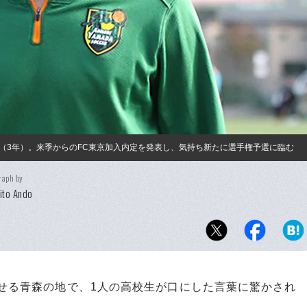
（3年）。来季からのFC東京加入内定を発表し、気持ち新たに選手権予選に臨む
raph by
ito Ando
せる青森の地で、1人の高校生が口にした言葉に驚かされ