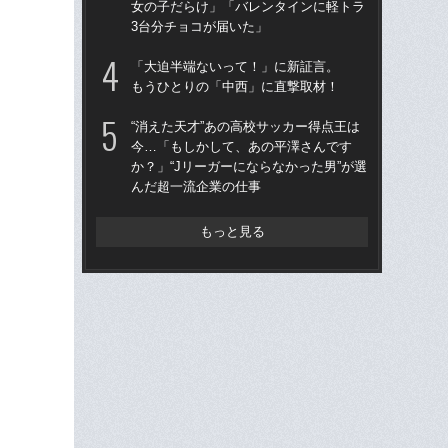
女の子だらけ」「バレンタインに軽トラ
高校
3台分チョコが届いた」
員
部活
「大迫半端ないって！」に新証言。
減…
もうひとりの「中西」に直撃取材！
“消
“消えた天才”あの高校サッカー得点王は
ー
今…「もしかして、あの平澤さんです
た
か？」“Jリーガーにならなかった男”が選
代
んだ超一流企業の仕事
もっと見る