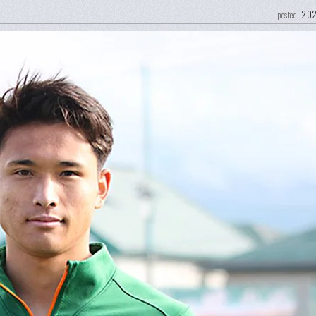
202
posted