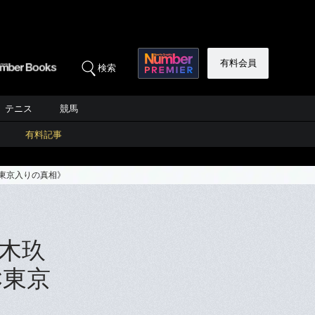
有料会員
検索
テニス
競馬
有料記事
C東京入りの真相》
木玖
C東京