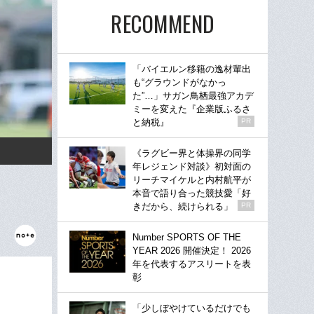
RECOMMEND
「バイエルン移籍の逸材輩出
も“グラウンドがなかっ
た”…」サガン鳥栖最強アカデ
ミーを変えた『企業版ふるさ
と納税』
PR
《ラグビー界と体操界の同学
年レジェンド対談》初対面の
リーチマイケルと内村航平が
本音で語り合った競技愛「好
きだから、続けられる」
PR
Number SPORTS OF THE
YEAR 2026 開催決定！ 2026
年を代表するアスリートを表
彰
「少しぼやけているだけでも