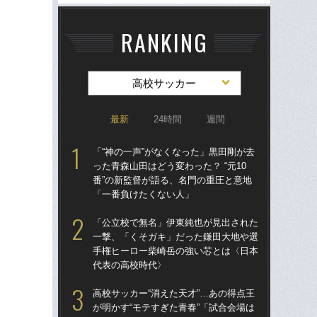
RANKING
高校サッカー
最新
24時間
週間
「“神の一声”がなくなった」黒田剛が去
「
った青森山田はどう変わった？ “元10
＆渡
番”の新監督が語る、名門の重圧と意地
に！
「一番負けたくない人」
「
「公立校で無名」伊東純也が見出された
も
一撃、「くそガキ」だった鎌田大地や選
手権ヒーロー柴崎岳の強い芯とは〈日本
“消
代表の高校時代〉
今
か？
高校サッカー“消えた天才”…あの得点王
ん
が明かす“モテすぎた青春”「試合会場は