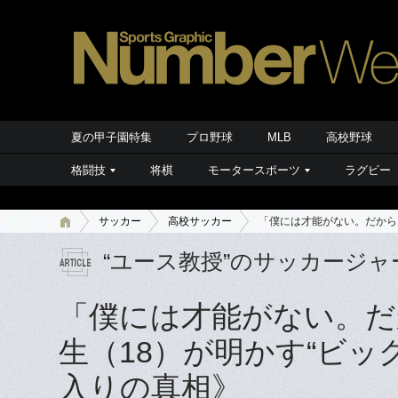
夏の甲子園特集
プロ野球
MLB
高校野球
格闘技
将棋
モータースポーツ
ラグビー
サッカー
高校サッカー
「僕には才能がない。だから
“ユース教授”のサッカージャ
「僕には才能がない。だ
生（18）が明かす“ビッ
入りの真相》