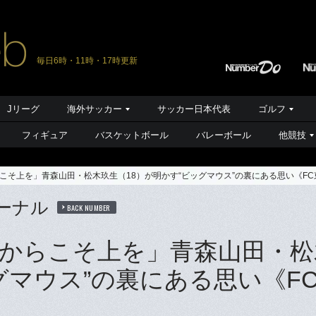
毎日6時・11時・17時更新
Jリーグ
海外サッカー
サッカー日本代表
ゴルフ
フィギュア
バスケットボール
バレーボール
他競技
こそ上を」青森山田・松木玖生（18）が明かす“ビッグマウス”の裏にある思い《F
ーナル
BACK NUMBER
からこそ上を」青森山田・松
グマウス”の裏にある思い《F