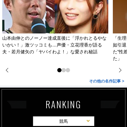
山本由伸とのノーノー達成直後に「浮かれとるやな
「生理
いかい！」激ツッコミも…声優・立花理香が語る
如引退
夫・若月健矢の「ヤバイわよ！」な愛され秘話
た“性
た」
その他の名作記事 >
RANKING
競馬