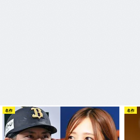
名作
名作