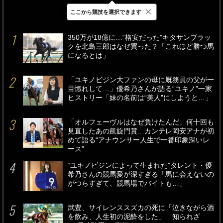
×
ここから競技を選択できます
最新
24時間
週間
350万が18億に…“格安だった”キタサンブラッ
クを北島三郎はなぜ買った？「これほど勝つ馬
になるとは」
「ユキノビジン大ファンの母に厩務員の父が一
目惚れして…」優希乃さんが語る“ユキノ”一家
ヒストリー「妹の名前は“美人”にしようと…」
「オルフェーヴルはなぜ負けたんだ」何十回も
見直したあの凱旋門賞…カンテレ岡安アナが初
めて語る“アナウンサー人生で一番印象深いレ
ース”
“ユキノビジンによって生まれた”タレント・優
希乃さんの競馬愛が深すぎる「馬に会えないの
がつらすぎて、競馬場でバイトも…」
武豊、サイレンススズカの死に「泣きながら酒
を飲み、人生初の泥酔をした」 知られざ