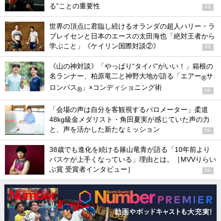
る”ことの重要性
PR
世界の頂点に君臨し続けるオランダの超人ハリー・ラ
ブレイセンと日本のエースの太田海也「絶対王者から
学ぶこと」《ケイリン国際対談②》
PR
《山の神対談》「やっぱり“タイパ”がいい！」箱根の
名ランナー、柏原竜二と神野大地が語る「エアー
サ
®
ロンパス
」×コンディショニング術
®
PR
「会場の声は自分を客観視するバロメーター」柔道
48kg級金メダリスト・角田夏実が感じていた声の力
と、声を活かした新たなミッション
PR
38歳でも進化を続ける篠山竜青が語る「10年前より
バスケが上手くなっている」理由とは。［MVVりらい
ぶ賞 受賞者インタビュー］
PR