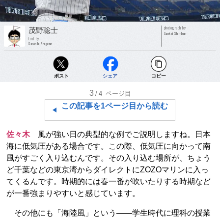
photograph by
茂野聡士
Sankei Shimbun
text by
Satoshi Shigeno
ポスト
シェア
コピー
3
/4
ページ目
この記事を1ページ目から読む
佐々木
風が強い日の典型的な例でご説明しますね。日本
海に低気圧がある場合です。この際、低気圧に向かって南
風がすごく入り込むんです。その入り込む場所が、ちょう
ど千葉などの東京湾からダイレクトにZOZOマリンに入っ
てくるんです。時期的には春一番が吹いたりする時期など
が一番強まりやすいと感じています。
その他にも「海陸風」という――学生時代に理科の授業