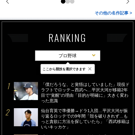
その他の名作記事 >
RANKING
プロ野球
×
ここから競技を選択できます
最新
24時間
週間
「僕だろうな、と覚悟はしていました」現役ド
ラフトでロッテ→西武へ…平沢大河が移籍2年
目で“覚醒”の理由「目的が明確に」大きく変わ
った意識
仙台育英で準優勝→ドラ1入団…平沢大河が振
り返るロッテでの9年間「殻を破りきれず…も
っと貪欲に方法を探していたら」「西武移籍は
いいキッカケ」