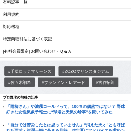
有料記事一覧
利用規約
対応機種
特定商取引法に基づく表記
[有料会員限定] お問い合わせ・Ｑ＆Ａ
#千葉ロッテマリーンズ
#ZOZOマリンスタジアム
#佐々木朗希
#ブランドン・レアード
#古谷拓郎
プロ野球の前後の記事
「雨柳さん」や濃霧コールドって、100％の偶然ではない？ 野球
好きな女性気象予報士に“球場と天気の珍事”を聞いてみた
「自分では苦労したとは思っていません」“消えた天才”とも呼ば
れた西武・岸潤一郎に高まる期待…昨年夏にアドバイスを求めた