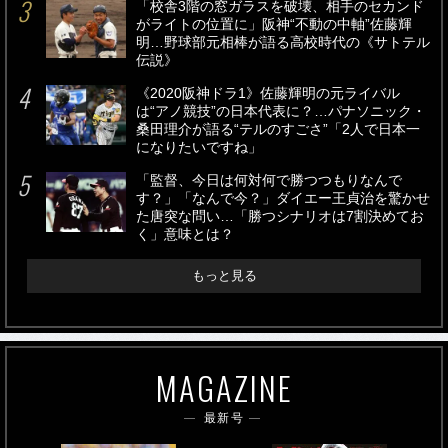
「校舎3階の窓ガラスを破壊、相手のセカンド
がライトの位置に」阪神“不動の中軸”佐藤輝
明…野球部元相棒が語る高校時代の《サトテル
伝説》
《2020阪神ドラ1》佐藤輝明の元ライバル
は“アノ競技”の日本代表に？…パナソニック・
桑田理介が語る“テルのすごさ”「2人で日本一
になりたいですね」
「監督、今日は何対何で勝つつもりなんで
す？」「なんで今？」ダイエー王貞治を驚かせ
た唐突な問い…「勝つシナリオは7割決めてお
く」意味とは？
もっと見る
MAGAZINE
最新号