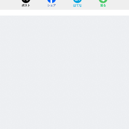
ポスト
シェア
はてな
送る