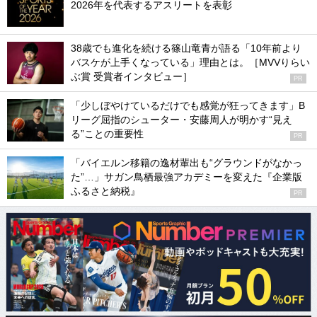
2026年を代表するアスリートを表彰
38歳でも進化を続ける篠山竜青が語る「10年前より
バスケが上手くなっている」理由とは。［MVVりらい
ぶ賞 受賞者インタビュー］
PR
「少しぼやけているだけでも感覚が狂ってきます」B
リーグ屈指のシューター・安藤周人が明かす“見え
る”ことの重要性
PR
「バイエルン移籍の逸材輩出も“グラウンドがなかっ
た”…」サガン鳥栖最強アカデミーを変えた『企業版
ふるさと納税』
PR