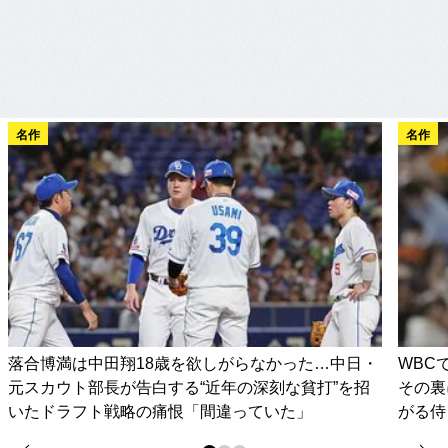
名作
名作
落合博満は中田翔18歳を欲しがらなかった…中日・
WBC
元スカウト部長が告白する“近年の深刻な貧打”を招
その裏
いたドラフト戦略の痛恨「間違っていた」
がる侍