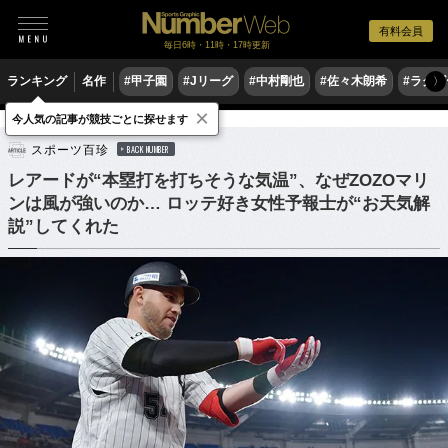
有料会員
毎日6時・11時・17時更新
ランキング
名作
#甲子園
#Jリーグ
#中村剛也
#佐々木朗希
#ラグ
〉
×
今人気の記事が競技ごとに探せます
野球
プロ野球
スポーツ百珍
BACK NUMBER
レアードが“本塁打を打ちそうな気温”、なぜZOZOマリ
ンは風が強いのか… ロッテ好き女性予報士が“お天気解
説”してくれた