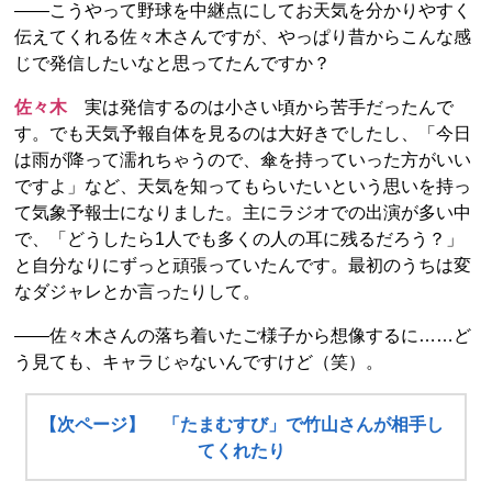
――こうやって野球を中継点にしてお天気を分かりやすく
伝えてくれる佐々木さんですが、やっぱり昔からこんな感
じで発信したいなと思ってたんですか？
佐々木
実は発信するのは小さい頃から苦手だったんで
す。でも天気予報自体を見るのは大好きでしたし、「今日
は雨が降って濡れちゃうので、傘を持っていった方がいい
ですよ」など、天気を知ってもらいたいという思いを持っ
て気象予報士になりました。主にラジオでの出演が多い中
で、「どうしたら1人でも多くの人の耳に残るだろう？」
と自分なりにずっと頑張っていたんです。最初のうちは変
なダジャレとか言ったりして。
――佐々木さんの落ち着いたご様子から想像するに……ど
う見ても、キャラじゃないんですけど（笑）。
【次ページ】 「たまむすび」で竹山さんが相手し
てくれたり