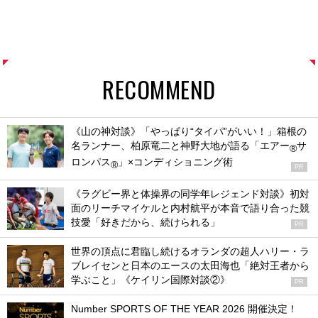
RECOMMEND
《山の神対談》「やっぱり“タイパ”がいい！」箱根の
名ランナー、柏原竜二と神野大地が語る「エアー
サ
®
ロンパス
」×コンディショニング術
®
PR
《ラグビー界と体操界の同学年レジェンド対談》初対
面のリーチマイケルと内村航平が本音で語り合った競
技愛「好きだから、続けられる」
PR
世界の頂点に君臨し続けるオランダの超人ハリー・ラ
ブレイセンと日本のエースの太田海也「絶対王者から
学ぶこと」《ケイリン国際対談②》
PR
Number SPORTS OF THE YEAR 2026 開催決定！