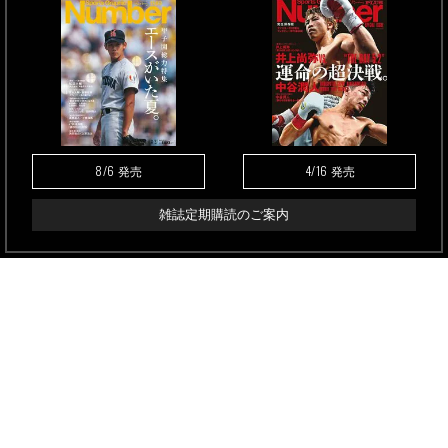
8/6
4/16
発売
発売
雑誌定期購読のご案内