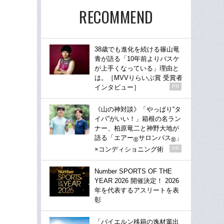
RECOMMEND
38歳でも進化を続ける篠山竜
青が語る「10年前よりバスケ
が上手くなっている」理由と
は。［MVVりらいぶ賞 受賞者
インタビュー］
PR
《山の神対談》「やっぱり“タ
イパ”がいい！」箱根の名ラン
ナー、柏原竜二と神野大地が
語る「エアー
サロンパス
」
®
®
×コンディショニング術
PR
Number SPORTS OF THE
YEAR 2026 開催決定！ 2026
年を代表するアスリートを表
彰
「バイエルン移籍の逸材輩出