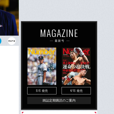
MAGAZINE
最新号
五郎さんはあ
8/6
4/16
発売
発売
雑誌定期購読のご案内