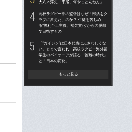
大八木淳史「平尾、何やっとんねん」
アン
ン
高校ラグビー部の監督はなぜ「部活をク
ラブに変えた」のか？ 生徒を苦しめ
ラグ
る“勝利至上主義、補欠文化”からの脱却
動に
で目指すもの
申
ー
「“ガイジン”は日本代表にふさわしくな
い」とまで言われ…高校ラグビー海外留
大
学生のパイオニアが語る「苦難の時代」
畠
と「日本の変化」
もっと見る