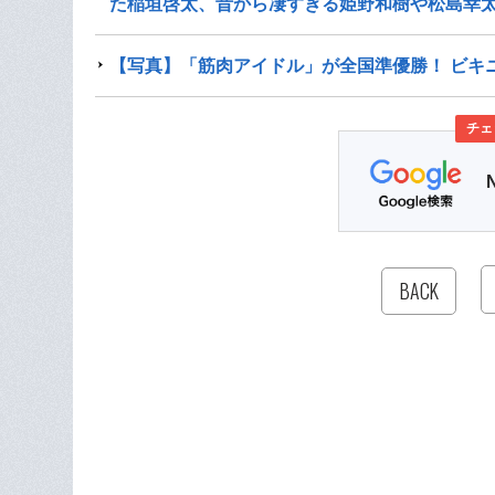
た稲垣啓太、昔から凄すぎる姫野和樹や松島幸
【写真】「筋肉アイドル」が全国準優勝！ ビキ
チェ
BACK