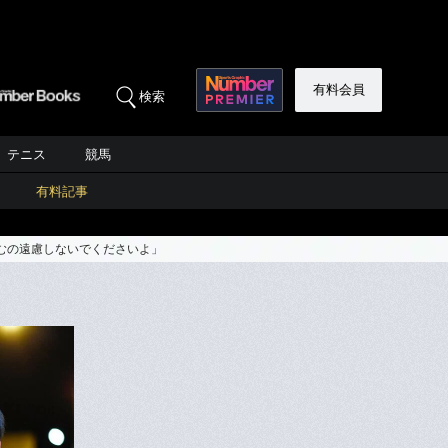
有料会員
検索
テニス
競馬
有料記事
むの遠慮しないでくださいよ」