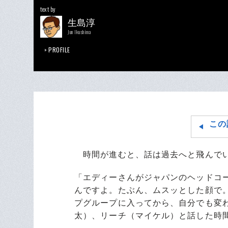
text by
生島淳
Jun Ikushima
PROFILE
この
時間が進むと、話は過去へと飛んでい
「エディーさんがジャパンのヘッドコ
んですよ。たぶん、ムスッとした顔で
プグループに入ってから、自分でも変
太）、リーチ（マイケル）と話した時