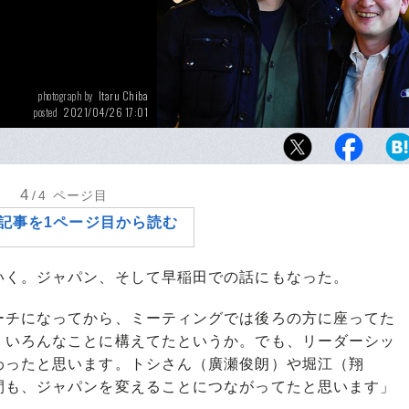
Itaru Chiba
photograph by
2021/04/26 17:01
posted
喧騒から逃れ、語り合ったトゥーロンの夜。
の晩に何を語っていたのか
4
/4
ページ目
記事を1ページ目から読む
く。ジャパン、そして早稲田での話にもなった。
ーチになってから、ミーティングでは後ろの方に座ってた
。いろんなことに構えてたというか。でも、リーダーシッ
わったと思います。トシさん（廣瀬俊朗）や堀江（翔
間も、ジャパンを変えることにつながってたと思います」