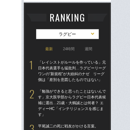
RANKING
ラグビー
最新
24時間
週間
「レイシストがルールを作っている」元
「
日本代表選手も猛批判…ラグビーリーグ
日
ワンの“新規程”が大紛糾のナゼ リーグ
ワン
側は「差別を意図したものではない」
側
「勉強ができると思ったことはないんで
関
す」京大医学部からラグビー日本代表候
粛
補に選出…21歳・大鶴誠とは何者？ エ
「
ディーHC「インテリジェンスを感じま
ビー
す」
「
平尾誠二の死に戦友がかける言葉。
大阪