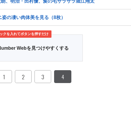
太朗、明治・田村優、髪の毛サラサラ堀江翔太
ニ姿の凄い肉体美を見る（8枚）
ックを入れてボタンを押すだけ
Number Webを見つけやすくする
1
2
3
4