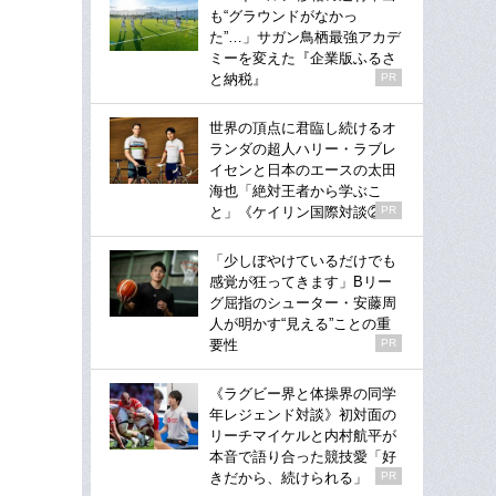
も“グラウンドがなかっ
た”…」サガン鳥栖最強アカデ
ミーを変えた『企業版ふるさ
と納税』
PR
世界の頂点に君臨し続けるオ
ランダの超人ハリー・ラブレ
イセンと日本のエースの太田
海也「絶対王者から学ぶこ
と」《ケイリン国際対談②》
PR
「少しぼやけているだけでも
感覚が狂ってきます」Bリー
グ屈指のシューター・安藤周
人が明かす“見える”ことの重
要性
PR
《ラグビー界と体操界の同学
年レジェンド対談》初対面の
リーチマイケルと内村航平が
本音で語り合った競技愛「好
きだから、続けられる」
PR