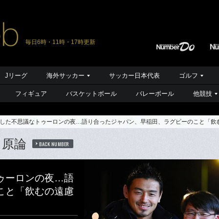
毎日6時・11時・17時更新
Jリーグ
海外サッカー
サッカー日本代表
ゴルフ
フィギュア
バスケットボール
バレーボール
他競技
した不思議なトゥーロンの夜…語り合ったジャパン、早稲田、ラグビーのこと「飲
ス原論
BACK NUMBER
ゥーロンの夜…語
こと「飲むの遠慮