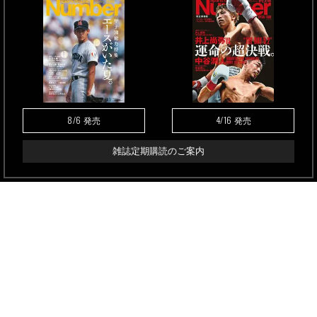
8/6
4/16
発売
発売
雑誌定期購読のご案内