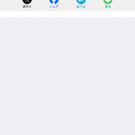
ポスト
シェア
はてな
送る