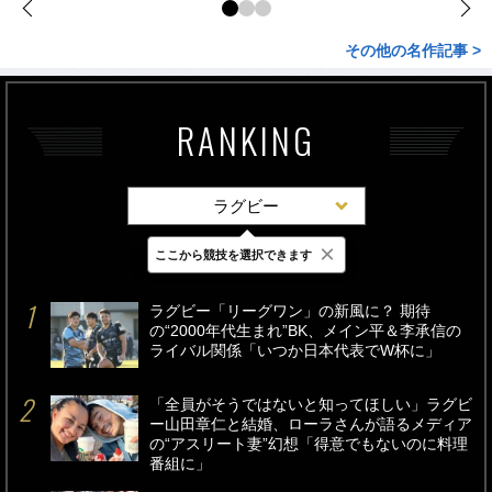
その他の名作記事 >
RANKING
ラグビー
×
ここから競技を選択できます
最新
24時間
週間
ラグビー「リーグワン」の新風に？ 期待
の“2000年代生まれ”BK、メイン平＆李承信の
ライバル関係「いつか日本代表でW杯に」
「全員がそうではないと知ってほしい」ラグビ
ー山田章仁と結婚、ローラさんが語るメディア
の“アスリート妻”幻想「得意でもないのに料理
番組に」