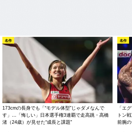
名作
名作
173cmの長身でも「“モデル体型”じゃダメなんで
「エグ
す」…「悔しい」日本選手権3連覇で走高跳・高橋
トン戦
渚（24歳）が見せた“成長と課題”
前腕の