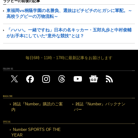
ラグビーの前後の記事
東福岡vs桐蔭学園の名勝負、選抜はピチピチのヒガシに軍配。～
高校ラグビーの万物流転～
「ハハハ。一緒ですね」日本の名キッカー・五郎丸歩と中村俊輔
がお手本にしていた“意外な競技”とは？
毎日6時・11時・17時に最新記事をお届けします
FOLLOW US
MAGAZINE
雑誌『Number』購読のご案
雑誌『Number』バックナン
内
バー
SPECIAL
Number SPORTS OF THE
YEAR