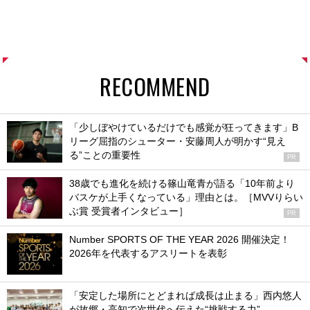
RECOMMEND
「少しぼやけているだけでも感覚が狂ってきます」B
リーグ屈指のシューター・安藤周人が明かす“見え
る”ことの重要性
PR
38歳でも進化を続ける篠山竜青が語る「10年前より
バスケが上手くなっている」理由とは。［MVVりらい
ぶ賞 受賞者インタビュー］
PR
Number SPORTS OF THE YEAR 2026 開催決定！
2026年を代表するアスリートを表彰
「安定した場所にとどまれば成長は止まる」西内悠人
が故郷・高知で次世代へ伝えた“挑戦する力”