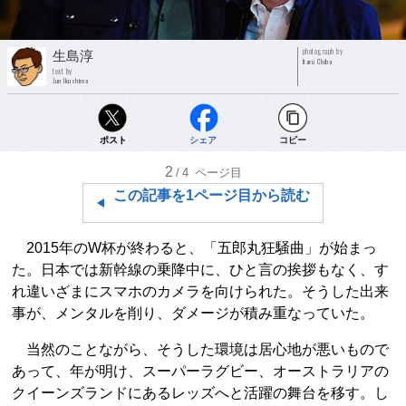
photograph by
生島淳
Itaru Chiba
text by
Jun Ikushima
ポスト
シェア
コピー
2
/4
ページ目
この記事を1ページ目から読む
2015年のW杯が終わると、「五郎丸狂騒曲」が始まっ
た。日本では新幹線の乗降中に、ひと言の挨拶もなく、す
れ違いざまにスマホのカメラを向けられた。そうした出来
事が、メンタルを削り、ダメージが積み重なっていた。
当然のことながら、そうした環境は居心地が悪いもので
あって、年が明け、スーパーラグビー、オーストラリアの
クイーンズランドにあるレッズへと活躍の舞台を移す。し