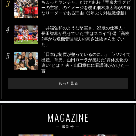
ちょっとヤンチャ、だけど純粋「帝京大ラグビ
ーの主将」のイメージを覆す細木康太郎が稀有
なリーダーである理由《3年ぶり対抗戦優勝》
「井端弘和のような堅実さ」23歳の仕事人・
長田智希が見せていた“実はスゴイ”守備「高校
2年から危機管理能力の高さは抜きん出てい
た」
「日本は制度が整っているのに…」「ハワイで
出産、育児」山田ローラが感じた“育休文化の
違い”とは？ 夫・山田章仁に看護師がかけた一
言
もっと見る
MAGAZINE
最新号