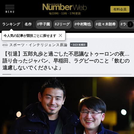
有料会員
毎日6時・11時・17時更新
ランキング
名作
#甲子園
#Jリーグ
#中村剛也
#佐々木朗希
#ラグ
〉
×
今人気の記事が競技ごとに探せます
ラグビー
ラグビー日本代表
スポーツ・インテリジェンス原論
BACK NUMBER
【引退】五郎丸歩と過ごした不思議なトゥーロンの夜…
語り合ったジャパン、早稲田、ラグビーのこと「飲むの
遠慮しないでくださいよ」