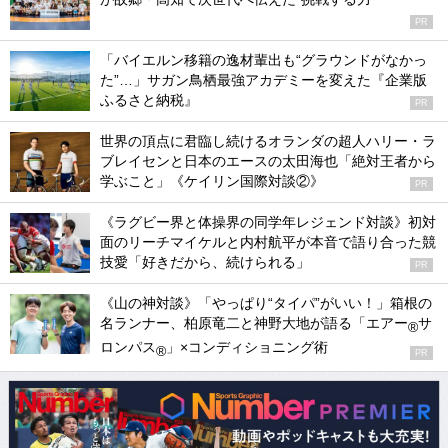
PR
「バイエルン移籍の逸材輩出も“グラウンドがなかっ
た”…」サガン鳥栖最強アカデミーを変えた『企業版
ふるさと納税』
PR
世界の頂点に君臨し続けるオランダの超人ハリー・ラ
ブレイセンと日本のエースの太田海也「絶対王者から
学ぶこと」《ケイリン国際対談②》
PR
《ラグビー界と体操界の同学年レジェンド対談》初対
面のリーチマイケルと内村航平が本音で語り合った競
技愛「好きだから、続けられる」
PR
《山の神対談》「やっぱり“タイパ”がいい！」箱根の
名ランナー、柏原竜二と神野大地が語る「エアー
サ
®
ロンパス
」×コンディショニング術
®
PR