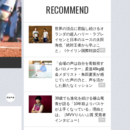
RECOMMEND
世界の頂点に君臨し続けるオ
ランダの超人ハリー・ラブレ
イセンと日本のエースの太田
海也「絶対王者から学ぶこ
と」《ケイリン国際対談②》
PR
「会場の声は自分を客観視す
るバロメーター」柔道48kg級
金メダリスト・角田夏実が感
じていた声の力と、声を活か
した新たなミッション
PR
38歳でも進化を続ける篠山竜
青が語る「10年前よりバスケ
が上手くなっている」理由と
は。［MVVりらいぶ賞 受賞者
インタビュー］
PR