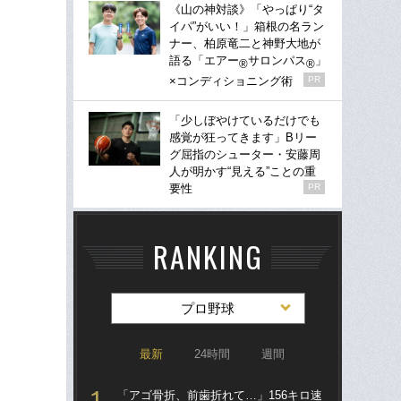
《山の神対談》「やっぱり“タ
イパ”がいい！」箱根の名ラン
ナー、柏原竜二と神野大地が
語る「エアー
サロンパス
」
®
®
×コンディショニング術
PR
「少しぼやけているだけでも
感覚が狂ってきます」Bリー
グ屈指のシューター・安藤周
人が明かす“見える”ことの重
要性
PR
RANKING
プロ野球
最新
24時間
週間
「アゴ骨折、前歯折れて…」156キロ速
「ア