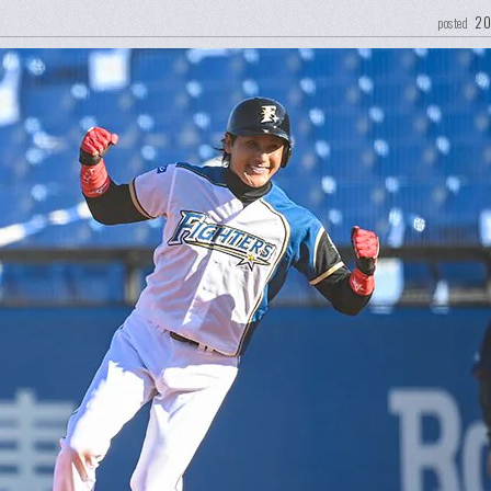
20
posted