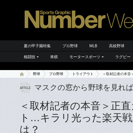
夏の甲子園特集
プロ野球
MLB
高校野球
格闘技
将棋
モータースポーツ
ラグビー
野球
プロ野球
トライアウト
＜取材記者の本音
マスクの窓から野球を見れ
＜取材記者の本音＞正直
ト…キラリ光った楽天戦
は？