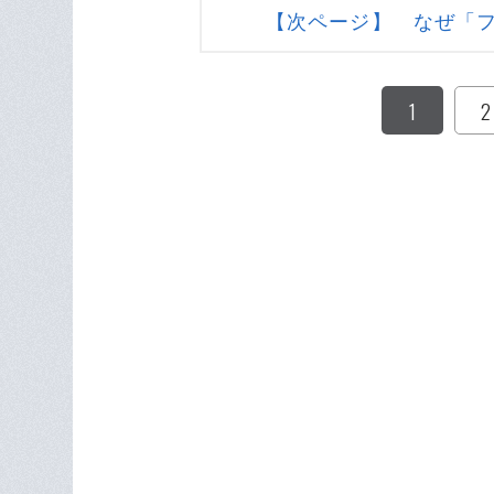
【次ページ】 なぜ「
1
2