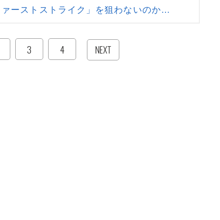
ファーストストライク」を狙わないのか…
3
4
NEXT