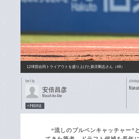
12球団合同トライアウトを盛り上げた新庄剛志さん（48）
text by
photog
Nanae
安倍昌彦
Masahiko Abe
PROFILE
“流しのブルペンキャッチャー”
てきた筆者。ドラフト候補を長年に