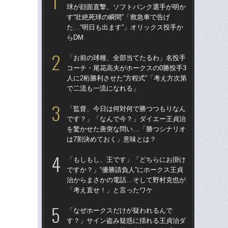
球が顔面直撃、ソフトバンク選手が明か
球
す“壮絶死球の瞬間”「救急車で告げ
す“
た…“明日も出ます”」オリックス投手か
た…
らDM
らD
「お前の球種、全部当てたるわ」名投手
「
コーチ・尾花高夫がホークスの0勝投手3
で
人に2桁勝利させた“方程式”「考え方次第
を
で二流も一流になれる」
は
「監督、今日は何対何で勝つつもりなん
「
です？」「なんで今？」ダイエー王貞治
コー
を驚かせた唐突な問い…「勝つシナリオ
人に
は7割決めておく」意味とは？
で
「もしもし、王です」「どちらにお掛け
「
ですか？」“優勝請負人”にホークス王貞
です
治からまさかの電話…そして野村克也が
治
「考え直せ！」と言ったワケ
「
「なぜホークスだけが疑われるんで
「
す？」サイン盗み疑惑に揺れる王貞治ダ
ホー