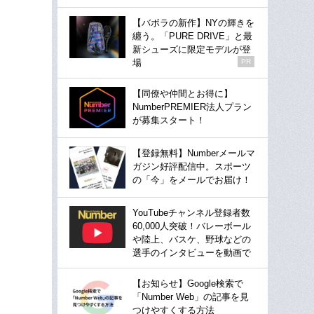
【バボラの新作】NYの輝きを
纏う。「PURE DRIVE」と最
新シューズに限定モデルが登
場
PR
【同僚や仲間とお得に】
NumberPREMIER法人プラン
が募集スタート！
【登録無料】Numberメールマ
ガジン好評配信中。スポーツ
の「今」をメールでお届け！
YouTubeチャンネル登録者数
60,000人突破！バレーボール
や陸上、バスケ、野球などの
選手のインタビューを動画で
【お知らせ】Google検索で
「Number Web」の記事を見
つけやすくする方法