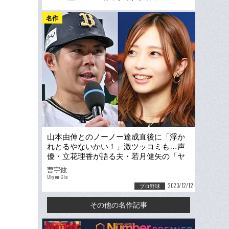
名作
山本由伸とのノーノー達成直後に「浮か
れとるやないかい！」激ツッコミも…声
優・立花理香が語る夫・若月健矢の「ヤ
バイわよ！」な愛され秘話
曹宇鉉
Uhyon Cho
2023/12/12
プロ野球
その他の名作記事