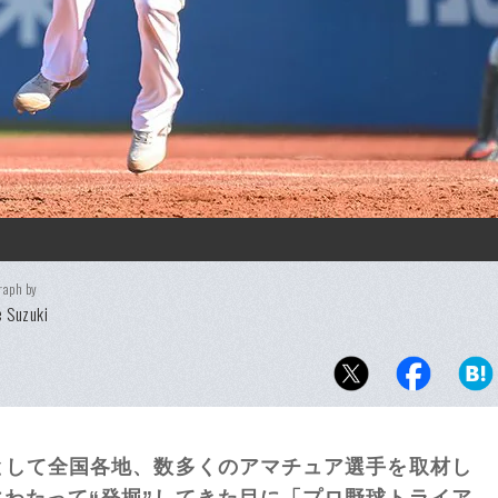
raph by
 Suzuki
として全国各地、数多くのアマチュア選手を取材し
わたって“発掘”してきた目に「プロ野球トライア