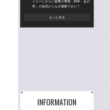
イエーにさらに衝撃の事態…99年「あの
ら“
男」の急死からなぜ優勝できた？
ス
もっと見る
INFORMATION