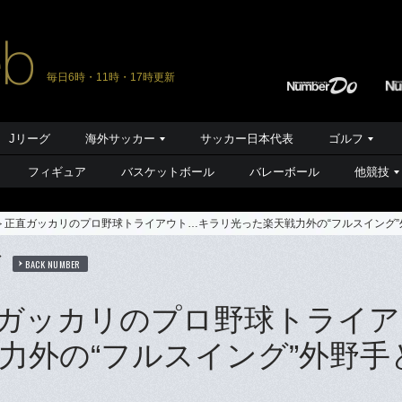
毎日6時・11時・17時更新
Jリーグ
海外サッカー
サッカー日本代表
ゴルフ
フィギュア
バスケットボール
バレーボール
他競技
＞正直ガッカリのプロ野球トライアウト…キラリ光った楽天戦力外の“フルスイング”
ば
BACK NUMBER
ガッカリのプロ野球トライア
力外の“フルスイング”外野手