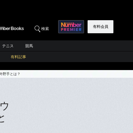
有料会員
検索
テニス
競馬
有料記事
外野手とは？
ウ
と