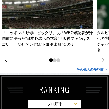
「ニッポンの野球にビックリ」あのWBC米記者が帰
ダルビ
国前に語った“日本野球への本音”「阪神ファンはス
への“
ゴい」「なぜゲンダは“トヨタ出身”なの？」
ジャパ
名」
その他の名作記事 >
RANKING
プロ野球