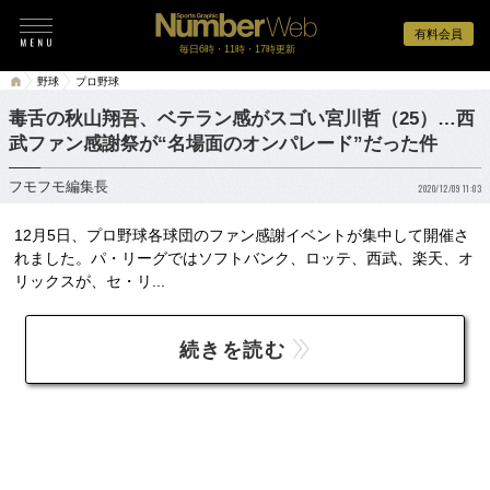
有料会員
毎日6時・11時・17時更新
野球
プロ野球
毒舌の秋山翔吾、ベテラン感がスゴい宮川哲（25）…西
武ファン感謝祭が“名場面のオンパレード”だった件
フモフモ編集長
2020/12/09 11:03
12月5日、プロ野球各球団のファン感謝イベントが集中して開催さ
れました。パ・リーグではソフトバンク、ロッテ、西武、楽天、オ
リックスが、セ・リ...
続きを読む