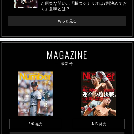
た唐突な問い…「勝つシナリオは7割決めてお
く」意味とは？
もっと見る
MAGAZINE
最新号
8/6
4/16
発売
発売