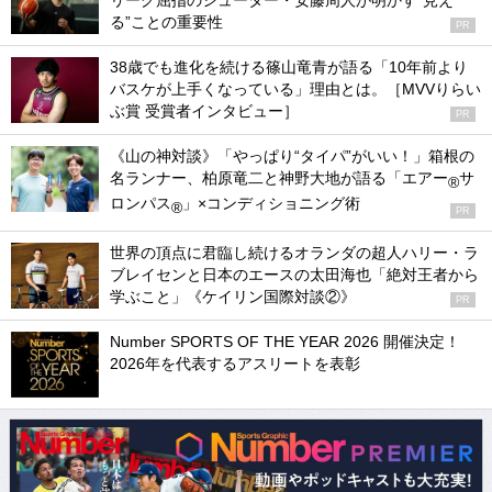
リーグ屈指のシューター・安藤周人が明かす“見え
る”ことの重要性
PR
38歳でも進化を続ける篠山竜青が語る「10年前より
バスケが上手くなっている」理由とは。［MVVりらい
ぶ賞 受賞者インタビュー］
PR
《山の神対談》「やっぱり“タイパ”がいい！」箱根の
名ランナー、柏原竜二と神野大地が語る「エアー
サ
®
ロンパス
」×コンディショニング術
®
PR
世界の頂点に君臨し続けるオランダの超人ハリー・ラ
ブレイセンと日本のエースの太田海也「絶対王者から
学ぶこと」《ケイリン国際対談②》
PR
Number SPORTS OF THE YEAR 2026 開催決定！
2026年を代表するアスリートを表彰