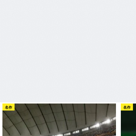
名作
名作