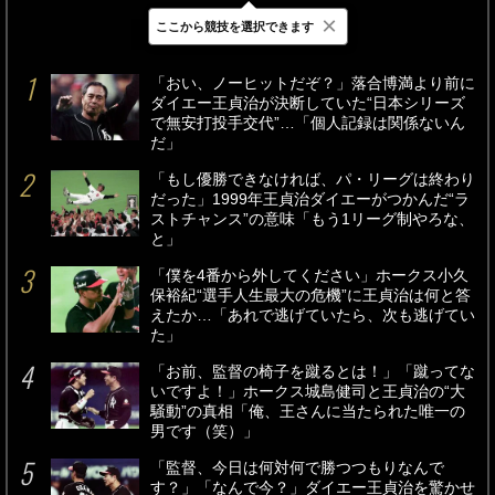
×
ここから競技を選択できます
最新
24時間
週間
「おい、ノーヒットだぞ？」落合博満より前に
ダイエー王貞治が決断していた“日本シリーズ
で無安打投手交代”…「個人記録は関係ないん
だ」
「もし優勝できなければ、パ・リーグは終わり
だった」1999年王貞治ダイエーがつかんだ“ラ
ストチャンス”の意味「もう1リーグ制やろな、
と」
「僕を4番から外してください」ホークス小久
保裕紀“選手人生最大の危機”に王貞治は何と答
えたか…「あれで逃げていたら、次も逃げてい
た」
「お前、監督の椅子を蹴るとは！」「蹴ってな
いですよ！」ホークス城島健司と王貞治の“大
騒動”の真相「俺、王さんに当たられた唯一の
男です（笑）」
「監督、今日は何対何で勝つつもりなんで
す？」「なんで今？」ダイエー王貞治を驚かせ