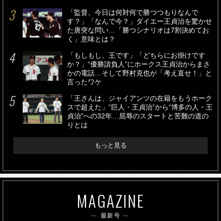
「監督、今日は何対何で勝つつもりなんで
す？」「なんで今？」ダイエー王貞治を驚かせ
た唐突な問い…「勝つシナリオは7割決めてお
く」意味とは？
「もしもし、王です」「どちらにお掛けです
か？」“優勝請負人”にホークス王貞治からまさ
かの電話…そして野村克也が「考え直せ！」と
言ったワケ
「王さんは、ジャイアンツの在籍をもうホーク
スで超えた」“巨人・王貞治”から“博多の人・王
貞治”への32年…屈辱のスタートと苦難の道の
りとは
もっと見る
MAGAZINE
最新号