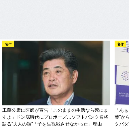
名作
名作
工藤公康に医師が宣告「このままの生活なら死にま
「あぁ
すよ」ドン底時代にプロポーズ…ソフトバンク名将
葉”か
語る“夫人の話”「子を生観戦させなかった」理由
タバタ