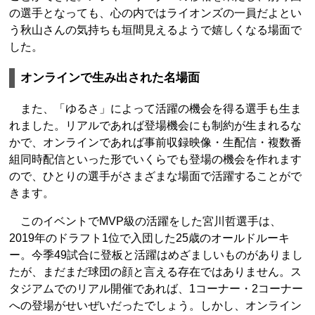
の選手となっても、心の内ではライオンズの一員だよとい
う秋山さんの気持ちも垣間見えるようで嬉しくなる場面で
した。
オンラインで生み出された名場面
また、「ゆるさ」によって活躍の機会を得る選手も生ま
れました。リアルであれば登場機会にも制約が生まれるな
かで、オンラインであれば事前収録映像・生配信・複数番
組同時配信といった形でいくらでも登場の機会を作れます
ので、ひとりの選手がさまざまな場面で活躍することがで
きます。
このイベントでMVP級の活躍をした宮川哲選手は、
2019年のドラフト1位で入団した25歳のオールドルーキ
ー。今季49試合に登板と活躍はめざましいものがありまし
たが、まだまだ球団の顔と言える存在ではありません。ス
タジアムでのリアル開催であれば、1コーナー・2コーナー
への登場がせいぜいだったでしょう。しかし、オンライン