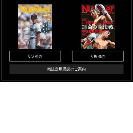
8/6
4/16
発売
発売
雑誌定期購読のご案内