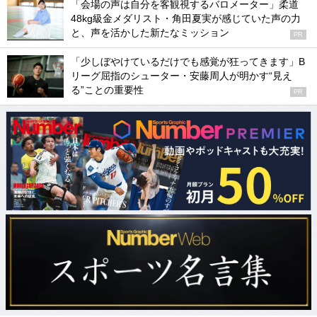
「会場の声は自分を客観視するバロメーター」柔道
48kg級金メダリスト・角田夏実が感じていた声の力
と、声を活かした新たなミッション
PR
「少しぼやけているだけでも感覚が狂ってきます」B
リーグ屈指のシューター・安藤周人が明かす“見え
る”ことの重要性
PR