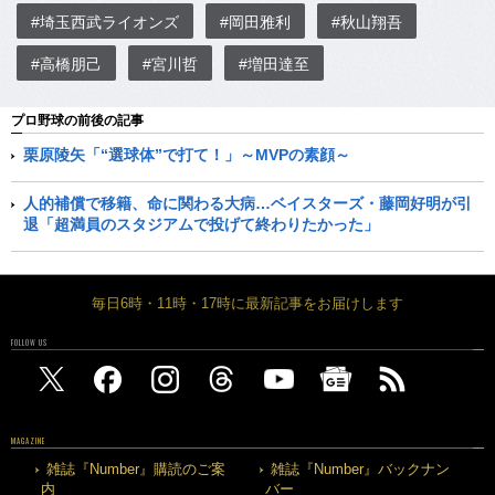
#埼玉西武ライオンズ
#岡田雅利
#秋山翔吾
#高橋朋己
#宮川哲
#増田達至
プロ野球の前後の記事
栗原陵矢「“選球体”で打て！」～MVPの素顔～
人的補償で移籍、命に関わる大病…ベイスターズ・藤岡好明が引
退「超満員のスタジアムで投げて終わりたかった」
毎日6時・11時・17時に最新記事をお届けします
FOLLOW US
MAGAZINE
雑誌『Number』購読のご案
雑誌『Number』バックナン
内
バー