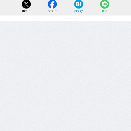
ポスト
シェア
はてな
送る