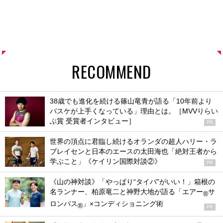
RECOMMEND
38歳でも進化を続ける篠山竜青が語る「10年前より
バスケが上手くなっている」理由とは。［MVVりらい
ぶ賞 受賞者インタビュー］
PR
世界の頂点に君臨し続けるオランダの超人ハリー・ラ
ブレイセンと日本のエースの太田海也「絶対王者から
学ぶこと」《ケイリン国際対談②》
PR
《山の神対談》「やっぱり“タイパ”がいい！」箱根の
名ランナー、柏原竜二と神野大地が語る「エアー
サ
®
ロンパス
」×コンディショニング術
®
PR