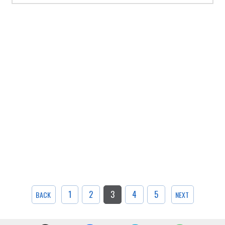
1
2
3
4
5
BACK
NEXT