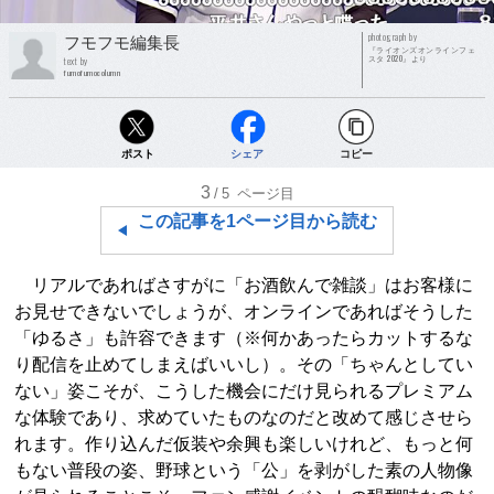
photograph by
フモフモ編集長
『ライオンズオンラインフェ
スタ 2020』より
text by
fumofumocolumn
ポスト
シェア
コピー
3
/5
ページ目
この記事を1ページ目から読む
リアルであればさすがに「お酒飲んで雑談」はお客様に
お見せできないでしょうが、オンラインであればそうした
「ゆるさ」も許容できます（※何かあったらカットするな
り配信を止めてしまえばいいし）。その「ちゃんとしてい
ない」姿こそが、こうした機会にだけ見られるプレミアム
な体験であり、求めていたものなのだと改めて感じさせら
れます。作り込んだ仮装や余興も楽しいけれど、もっと何
もない普段の姿、野球という「公」を剥がした素の人物像