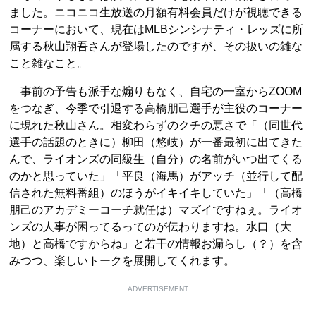
ました。ニコニコ生放送の月額有料会員だけが視聴できる
コーナーにおいて、現在はMLBシンシナティ・レッズに所
属する秋山翔吾さんが登場したのですが、その扱いの雑な
こと雑なこと。
事前の予告も派手な煽りもなく、自宅の一室からZOOM
をつなぎ、今季で引退する高橋朋己選手が主役のコーナー
に現れた秋山さん。相変わらずのクチの悪さで「（同世代
選手の話題のときに）柳田（悠岐）が一番最初に出てきた
んで、ライオンズの同級生（自分）の名前がいつ出てくる
のかと思っていた」「平良（海馬）がアッチ（並行して配
信された無料番組）のほうがイキイキしていた」「（高橋
朋己のアカデミーコーチ就任は）マズイですねぇ。ライオ
ンズの人事が困ってるってのが伝わりますね。水口（大
地）と高橋ですからね」と若干の情報お漏らし（？）を含
みつつ、楽しいトークを展開してくれます。
ADVERTISEMENT