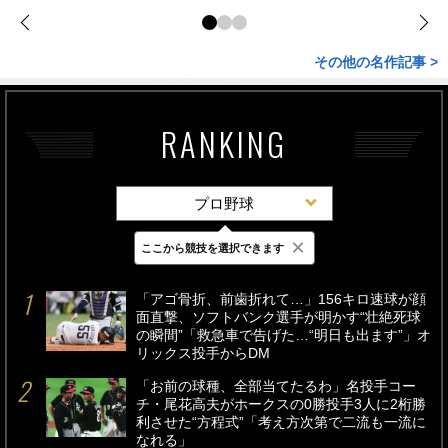
その他の名作記事 >
RANKING
プロ野球
×
ここから競技を選択できます
最新
24時間
週間
「アゴ骨折、前歯折れて…」156キロ速球が顔
面直撃、ソフトバンク選手が明かす“壮絶死球
の瞬間”「救急車で告げた…“明日も出ます”」オ
リックス投手からDM
「お前の球種、全部当てたるわ」名投手コー
チ・尾花高夫がホークスの0勝投手3人に2桁勝
利させた“方程式”「考え方次第で二流も一流に
なれる」