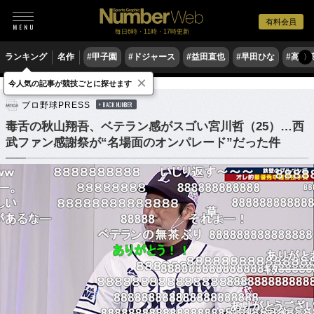
有料会員
毎日6時・11時・17時更新
ランキング
名作
#甲子園
#ドジャース
#益田直也
#早田ひな
#高木
〉
×
今人気の記事が競技ごとに探せます
野球
プロ野球
プロ野球PRESS
BACK NUMBER
毒舌の秋山翔吾、ベテラン感がスゴい宮川哲（25）…西
武ファン感謝祭が“名場面のオンパレード”だった件