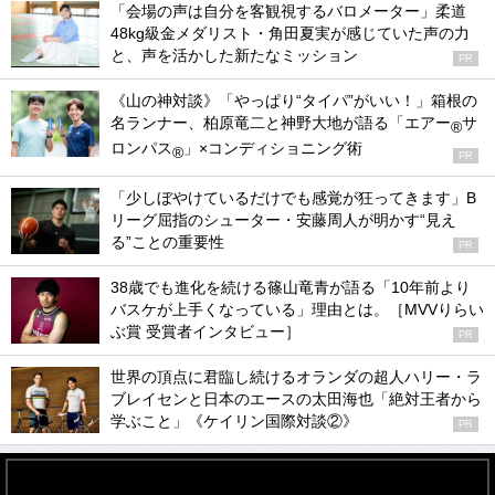
「会場の声は自分を客観視するバロメーター」柔道
48kg級金メダリスト・角田夏実が感じていた声の力
と、声を活かした新たなミッション
PR
《山の神対談》「やっぱり“タイパ”がいい！」箱根の
名ランナー、柏原竜二と神野大地が語る「エアー
サ
®
ロンパス
」×コンディショニング術
®
PR
「少しぼやけているだけでも感覚が狂ってきます」B
リーグ屈指のシューター・安藤周人が明かす“見え
る”ことの重要性
PR
38歳でも進化を続ける篠山竜青が語る「10年前より
バスケが上手くなっている」理由とは。［MVVりらい
ぶ賞 受賞者インタビュー］
PR
世界の頂点に君臨し続けるオランダの超人ハリー・ラ
ブレイセンと日本のエースの太田海也「絶対王者から
学ぶこと」《ケイリン国際対談②》
PR