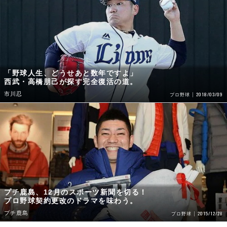
「野球人生、どうせあと数年ですよ」
西武・高橋朋己が探す完全復活の道。
市川忍
2018/03/09
プロ野球
プチ鹿島、12月のスポーツ新聞を切る！
プロ野球契約更改のドラマを味わう。
プチ鹿島
2015/12/28
プロ野球