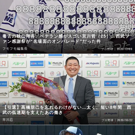
毒舌の秋山翔吾、ベテラン感がスゴい宮川哲（25）…西武フ
ァン感謝祭が“名場面のオンパレード”だった件
フモフモ編集長
2020/12/09
プロ野球
【引退】高橋朋己を忘れるわけがない…太く、短い8年間 西
武の低迷期を支えたあの働き
市川忍
2020/10/22
プロ野球