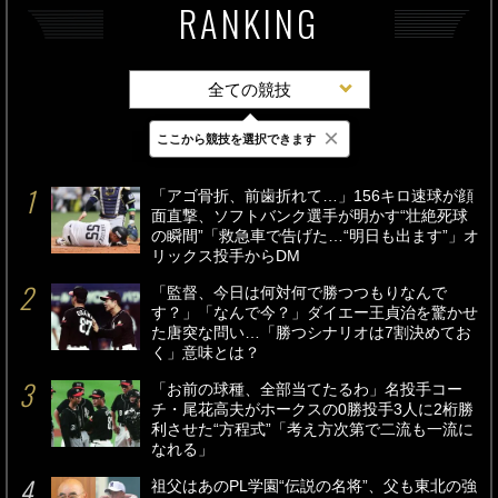
RANKING
全ての競技
×
ここから競技を選択できます
最新
24時間
週間
「アゴ骨折、前歯折れて…」156キロ速球が顔
面直撃、ソフトバンク選手が明かす“壮絶死球
の瞬間”「救急車で告げた…“明日も出ます”」オ
リックス投手からDM
「監督、今日は何対何で勝つつもりなんで
す？」「なんで今？」ダイエー王貞治を驚かせ
た唐突な問い…「勝つシナリオは7割決めてお
く」意味とは？
「お前の球種、全部当てたるわ」名投手コー
チ・尾花高夫がホークスの0勝投手3人に2桁勝
利させた“方程式”「考え方次第で二流も一流に
なれる」
祖父はあのPL学園“伝説の名将”、父も東北の強