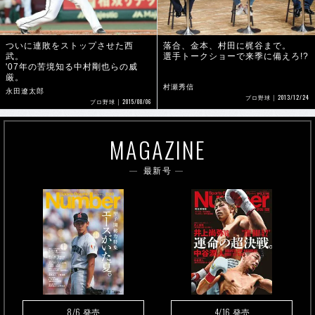
ついに連敗をストップさせた西
落合、金本、村田に梶谷まで。
武。
選手トークショーで来季に備えろ!?
'07年の苦境知る中村剛也らの威
厳。
村瀬秀信
永田遼太郎
2013/12/24
プロ野球
2015/08/06
プロ野球
MAGAZINE
最新号
8/6
4/16
発売
発売