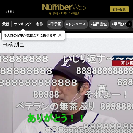
有料会員
毎日6時・11時・17時更新
最新
ランキング
名作
#甲子園
#ドジャース
#益田直也
#早田ひな
〉
×
今人気の記事が競技ごとに探せます
高橋朋己
関連記事
高橋朋己