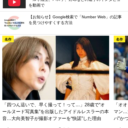
を動画で
【お知らせ】Google検索で「Number Web」の記事
を見つけやすくする方法
名作
名作
「四つん這いで、早く撮って！って…」28歳で“オ
「オオ
ールヌード写真集”を出版したアイドルレスラーの本
マン…
音…大向美智子が撮影オファーを“快諾”した理由
パ”か