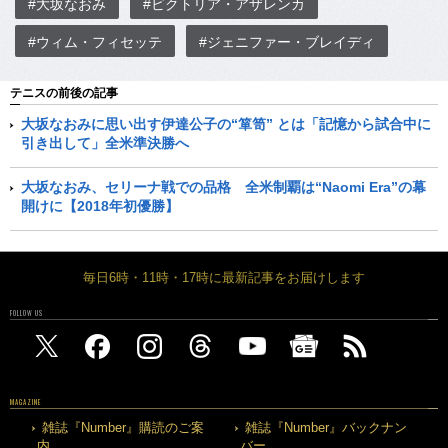
#大坂なおみ
#ビクトリア・アザレンカ
#ウィム・フィセッテ
#ジェニファー・ブレイディ
テニスの前後の記事
大坂なおみに思い出す伊達公子の“箪笥” とは「記憶から試合中に
引き出して」全米準決勝へ
大坂なおみ、セリーナ戦での品格 全米制覇は“Naomi Era”の幕
開けに【2018年初優勝】
毎日6時・11時・17時に最新記事をお届けします
FOLLOW US
MAGAZINE
雑誌『Number』購読のご案
雑誌『Number』バックナン
内
バー