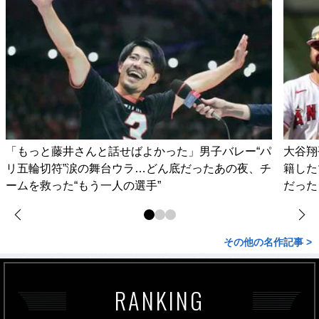
「もっと藤井さんと話せばよかった」男子バレー“パ
大谷翔
リ五輪切符”涙の舞台ウラ…どん底だったあの夜、チ
籍した
ームを救った“もう一人の選手”
だった
その他の名作記事 >
RANKING