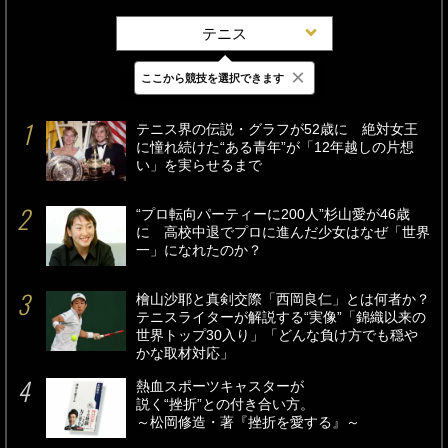
テニス
×
ここから競技を選択できます
最新
24時間
週間
テニス界の伝説・グラフが52歳に 絶対女王
に憧れ続けた“ある青年”が「12年越しの片想
い」を実らせるまで
“プロ転向パーティーに200人”杉山愛が46歳
に 高校中退でプロに進んだ少女はなぜ「世界
一」になれたのか？
檜山沙耶と真剣交際「西岡良仁」とは何者か？
テニスライターが解説する“実像”「錦織以来の
世界トップ30入り」「どんな負け方でも穏や
かな取材対応」
熱血スポーツキャスターが
説く“挫折”との付き合い方。
～松岡修造・著『挫折を愛する』～