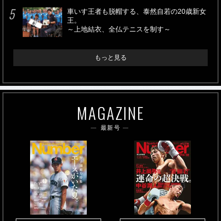
車いす王者も脱帽する、泰然自若の20歳新女
王。
～上地結衣、全仏テニスを制す～
もっと見る
MAGAZINE
最新号