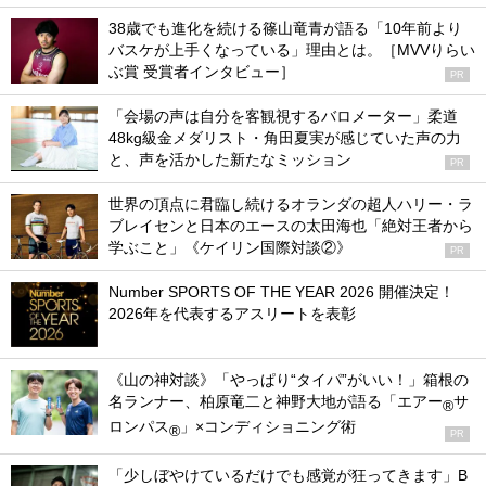
38歳でも進化を続ける篠山竜青が語る「10年前より
バスケが上手くなっている」理由とは。［MVVりらい
ぶ賞 受賞者インタビュー］
PR
「会場の声は自分を客観視するバロメーター」柔道
48kg級金メダリスト・角田夏実が感じていた声の力
と、声を活かした新たなミッション
PR
世界の頂点に君臨し続けるオランダの超人ハリー・ラ
ブレイセンと日本のエースの太田海也「絶対王者から
学ぶこと」《ケイリン国際対談②》
PR
Number SPORTS OF THE YEAR 2026 開催決定！
2026年を代表するアスリートを表彰
《山の神対談》「やっぱり“タイパ”がいい！」箱根の
名ランナー、柏原竜二と神野大地が語る「エアー
サ
®
ロンパス
」×コンディショニング術
®
PR
「少しぼやけているだけでも感覚が狂ってきます」B