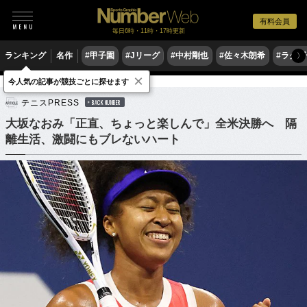
有料会員
毎日6時・11時・17時更新
ランキング
名作
#甲子園
#Jリーグ
#中村剛也
#佐々木朗希
#ラグ
〉
×
今人気の記事が競技ごとに探せます
テニス
女子テニス
テニスPRESS
BACK NUMBER
大坂なおみ「正直、ちょっと楽しんで」全米決勝へ 隔
離生活、激闘にもブレないハート