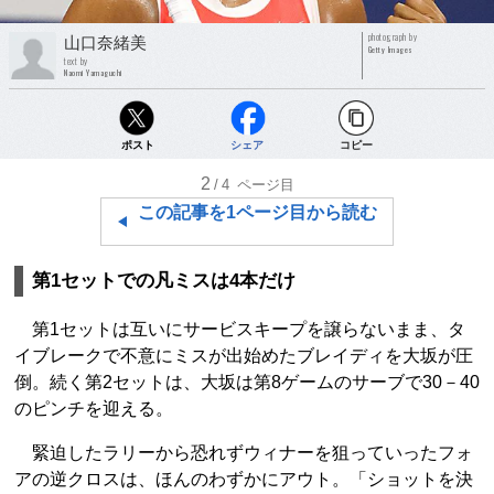
photograph by
山口奈緒美
Getty Images
text by
Naomi Yamaguchi
ポスト
シェア
コピー
2
/4
ページ目
この記事を1ページ目から読む
第1セットでの凡ミスは4本だけ
第1セットは互いにサービスキープを譲らないまま、タ
イブレークで不意にミスが出始めたブレイディを大坂が圧
倒。続く第2セットは、大坂は第8ゲームのサーブで30－40
のピンチを迎える。
緊迫したラリーから恐れずウィナーを狙っていったフォ
アの逆クロスは、ほんのわずかにアウト。「ショットを決