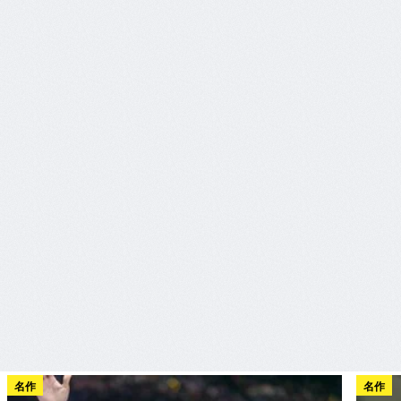
名作
名作