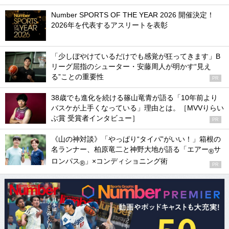
Number SPORTS OF THE YEAR 2026 開催決定！
2026年を代表するアスリートを表彰
「少しぼやけているだけでも感覚が狂ってきます」B
リーグ屈指のシューター・安藤周人が明かす“見え
る”ことの重要性
PR
38歳でも進化を続ける篠山竜青が語る「10年前より
バスケが上手くなっている」理由とは。［MVVりらい
ぶ賞 受賞者インタビュー］
PR
《山の神対談》「やっぱり“タイパ”がいい！」箱根の
名ランナー、柏原竜二と神野大地が語る「エアー
サ
®
ロンパス
」×コンディショニング術
®
PR