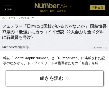
有料会員
毎日6時・11時・17時更新
テニス
パラスポーツ
フェデラー「日本には国枝がいるじゃないか」 国枝慎吾
37歳の「最強」にカッコイイ伝説〈2大会ぶり金メダル
に石黒賢も号泣〉
NumberWeb編集部
2021/09/05 11:02
雑誌「SportsGraphicNumber」と「NumberWeb」に掲載された記
事のなかから、トップアスリートや指導者たちの「名言」を紹...
続きを読む