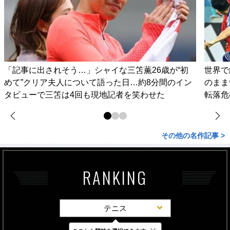
「記事に出されそう…」シャイな三笘薫26歳が“初
世界で
めて”クリア夫人について語った日…約8分間のイン
のまま
タビューで三笘は4回も現地記者を笑わせた
転落危
その他の名作記事 >
RANKING
テニス