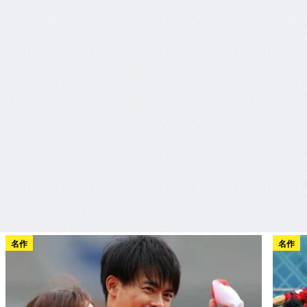
名作
名作