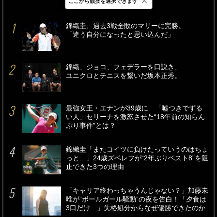
×
ここから競技を選択できます
最新
24時間
週間
錦織圭、過去3戦全敗のマリーに完勝。
「違う自分になったと思い込んだ」
錦織、ジョコ、フェデラーを口説き、
ユニクロとテニスを繋いだ坂本正秀。
最強女王・エナンが39歳に 「嘘つきでずる
い人」セリーナを激怒させた“18年前の知らん
ぷり事件”とは？
錦織圭「またコイツに負けたっていうのはちょ
っと…」24歳ズベレフが“2年ぶりベスト8”を阻
止できた3つの理由
「キャリア終わっちゃうんじゃない？」加藤未
唯が”ボールガール騒動”の夜を告白！「夕食は
3口だけ…」失格処分からなぜ優勝できたのか