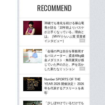
RECOMMEND
38歳でも進化を続ける篠山竜
青が語る「10年前よりバスケ
が上手くなっている」理由と
は。［MVVりらいぶ賞 受賞者
インタビュー］
PR
「会場の声は自分を客観視す
るバロメーター」柔道48kg級
金メダリスト・角田夏実が感
じていた声の力と、声を活か
した新たなミッション
PR
Number SPORTS OF THE
YEAR 2026 開催決定！ 2026
年を代表するアスリートを表
彰
「少しぼやけているだけでも