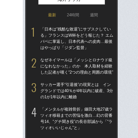
最新
24時間
週間
「日本は“残酷な敗退”にサブスクしてい
「
る」フランスはW杯をどう報じた？ エム
記者
バペに掌返し、日本代表への皮肉…最後
律
はやっぱり「ジダン監督」
も
なぜネイマールは「メッシとロナウド級
涙
になれなかった」のか 本人取材を経験
「
した記者が嘆く“2つの理由と周囲の環境”
→
き
サッカー選手“引退後”の現実とは イン
グランドでは40％が4年以内に破産、3分
“ア
の1が1年以内に離婚
ダ
度目
「メンタルが複雑骨折」鎌田大地27歳ラ
け
ツィオ移籍までの苦悩を激白…幻の背番
号14、“グチ聞き役”の長谷部誠から「“ラ
W
ツィオいいじゃん”と」
た」
イ