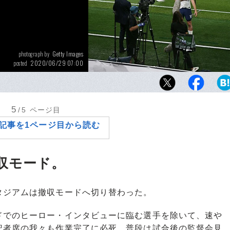
Getty Images
photograph by
2020/06/29 07:00
posted
試合後のインタビューもそっけない形。ウィ
代のフットボールはやはり、どこか味気ない
5
/5
ページ目
記事を1ページ目から読む
収モード。
ジアムは撤収モードへ切り替わった。
でのヒーロー・インタビューに臨む選手を除いて、速や
記者席の我々も作業完了に必死。普段は試合後の監督会見