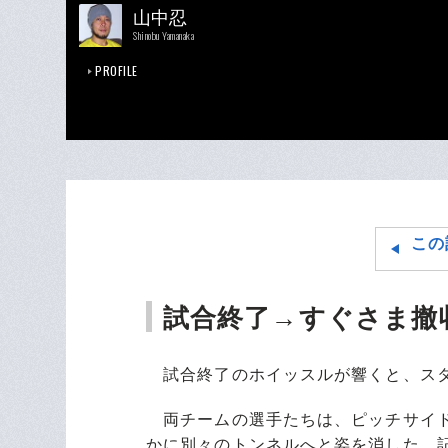
山中忍
Shinobu Yamanaka
PROFILE
この
試合終了→すぐさま撤
試合終了のホイッスルが響くと、スタ
両チームの選手たちは、ピッチサイド
かに別々のトンネルへと姿を消した。