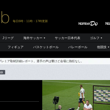
毎日6時・11時・17時更新
Jリーグ
海外サッカー
サッカー日本代表
ゴルフ
フィギュア
バスケットボール
バレーボール
他競技
プレミア取材詳細レポート。選手の声は響けど会場に熱狂なし。
BER