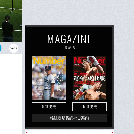
MAGAZINE
最新号
ズコロナの時
部分もある。
8/6
4/16
発売
発売
雑誌定期購読のご案内