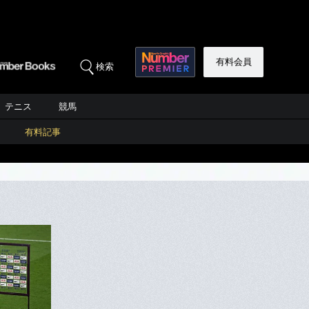
有料会員
検索
テニス
競馬
有料記事