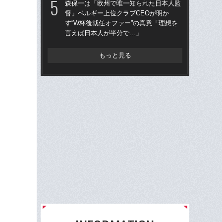
森保一は「欧州で唯一知られた日本人監
この
督」ベルギー上位クラブCEOが明か
す“W杯後就任オファー”の真意「理想を
W
言えば日本人が半分で…」
な
ス
い
もっと見る
た