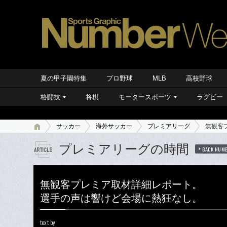
夏の甲子園特集
プロ野球
MLB
高校野球
格闘技
将棋
モータースポーツ
ラグビー
サッカー
海外サッカー
プレミアリーグ
無観客
プレミアリーグの時間
BACK NUM
無観客プレミア取材詳細レポート。
選手の声は響けど会場に熱狂なし。
text by