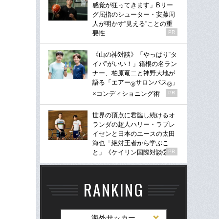
感覚が狂ってきます」Bリー
グ屈指のシューター・安藤周
人が明かす“見える”ことの重
要性
PR
《山の神対談》「やっぱり“タ
イパ”がいい！」箱根の名ラン
ナー、柏原竜二と神野大地が
語る「エアー
サロンパス
」
®
®
×コンディショニング術
PR
世界の頂点に君臨し続けるオ
ランダの超人ハリー・ラブレ
イセンと日本のエースの太田
海也「絶対王者から学ぶこ
と」《ケイリン国際対談②》
PR
RANKING
海外サッカー