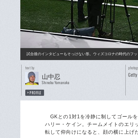
試合後のインタビューもそっけない形。ウィズコロナの時代のフッ
text by
photog
Getty
山中忍
Shinobu Yamanaka
PROFILE
GKとの1対1を冷静に制してゴール
ハリー・ケイン。チームメイトのエリ
転して仰向けになると、顔の横に上げ