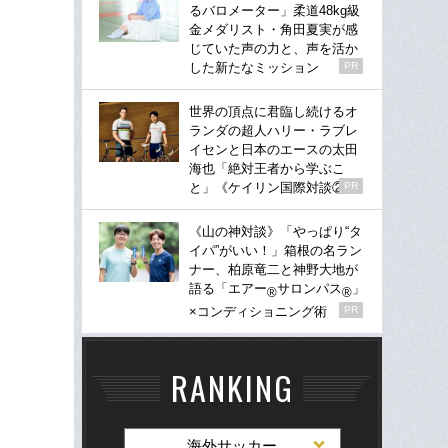
るバロメーター」柔道48kg級
金メダリスト・角田夏実が感
じていた声の力と、声を活か
した新たなミッション
PR
世界の頂点に君臨し続けるオ
ランダの超人ハリー・ラブレ
イセンと日本のエースの太田
海也「絶対王者から学ぶこ
と」《ケイリン国際対談②》
PR
《山の神対談》「やっぱり“タ
イパ”がいい！」箱根の名ラン
ナー、柏原竜二と神野大地が
語る「エアー
サロンパス
」
®
®
×コンディショニング術
PR
RANKING
海外サッカー