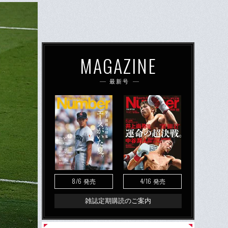
MAGAZINE
最新号
8/6
4/16
発売
発売
雑誌定期購読のご案内