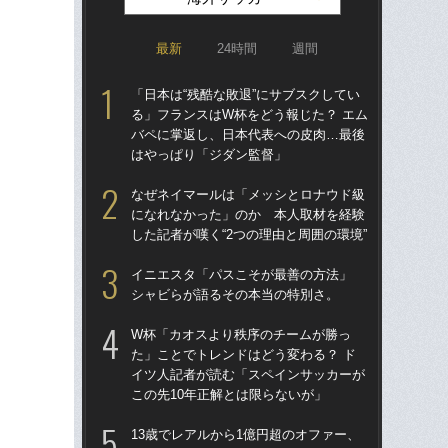
最新
24時間
週間
「日本は“残酷な敗退”にサブスクしてい
涙
る」フランスはW杯をどう報じた？ エム
「
バペに掌返し、日本代表への皮肉…最後
→
はやっぱり「ジダン監督」
き
なぜネイマールは「メッシとロナウド級
「
になれなかった」のか 本人取材を経験
記者
した記者が嘆く“2つの理由と周囲の環境”
律
も
イニエスタ「パスこそが最善の方法」
シャビらが語るその本当の特別さ。
“ア
ダ
W杯「カオスより秩序のチームが勝っ
度目
た」ことでトレンドはどう変わる？ ド
け
イツ人記者が読む「スペインサッカーが
この先10年正解とは限らないが」
W
た」
13歳でレアルから1億円超のオファー、
イ