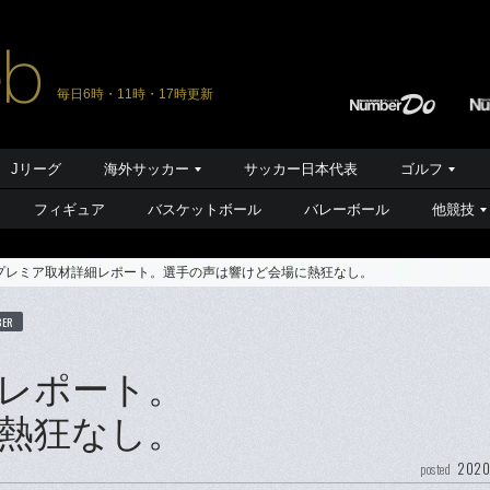
毎日6時・11時・17時更新
Jリーグ
海外サッカー
サッカー日本代表
ゴルフ
フィギュア
バスケットボール
バレーボール
他競技
プレミア取材詳細レポート。選手の声は響けど会場に熱狂なし。
BER
レポート。
熱狂なし。
2020
posted