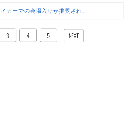
マイカーでの会場入りが推奨され。
3
4
5
NEXT