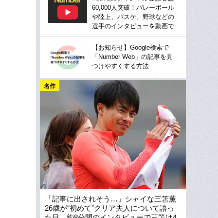
60,000人突破！バレーボール
や陸上、バスケ、野球などの
選手のインタビューを動画で
【お知らせ】Google検索で
「Number Web」の記事を見
つけやすくする方法
名作
「記事に出されそう…」シャイな三笘薫
26歳が“初めて”クリア夫人について語っ
た日…約8分間のインタビューで三笘は4