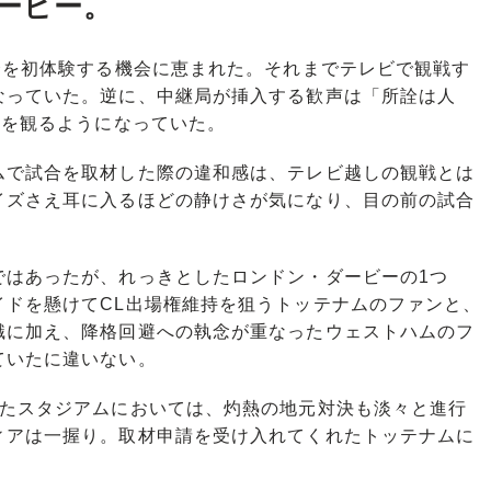
ービー。
合を初体験する機会に恵まれた。それまでテレビで観戦す
なっていた。逆に、中継局が挿入する歓声は「所詮は人
合を観るようになっていた。
で試合を取材した際の違和感は、テレビ越しの観戦とは
イズさえ耳に入るほどの静けさが気になり、目の前の試合
はあったが、れっきとしたロンドン・ダービーの1つ
イドを懸けてCL出場権維持を狙うトッテナムのファンと、
識に加え、降格回避への執念が重なったウェストハムのフ
ていたに違いない。
たスタジアムにおいては、灼熱の地元対決も淡々と進行
ィアは一握り。取材申請を受け入れてくれたトッテナムに