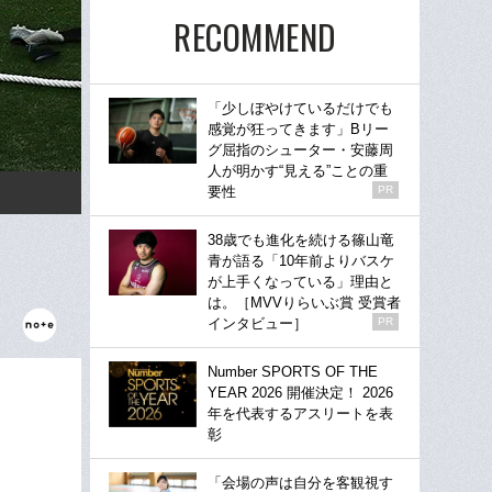
RECOMMEND
「少しぼやけているだけでも
感覚が狂ってきます」Bリー
グ屈指のシューター・安藤周
人が明かす“見える”ことの重
要性
PR
38歳でも進化を続ける篠山竜
青が語る「10年前よりバスケ
が上手くなっている」理由と
は。［MVVりらいぶ賞 受賞者
インタビュー］
PR
Number SPORTS OF THE
YEAR 2026 開催決定！ 2026
年を代表するアスリートを表
彰
「会場の声は自分を客観視す