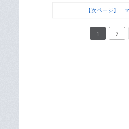
【次ページ】 
1
2