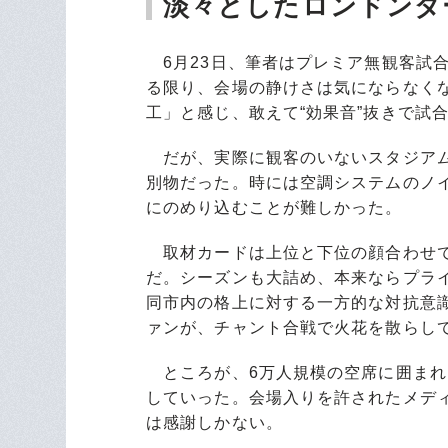
淡々としたロンドンダ
6月23日、筆者はプレミア無観客試
る限り、会場の静けさは気にならなく
工」と感じ、敢えて“効果音”抜きで試
だが、実際に観客のいないスタジアム
別物だった。時には空調システムのノ
にのめり込むことが難しかった。
取材カードは上位と下位の顔合わせで
だ。シーズンも大詰め、本来ならプラ
同市内の格上に対する一方的な対抗意
ァンが、チャント合戦で火花を散らし
ところが、6万人規模の空席に囲まれ
していった。会場入りを許されたメデ
は感謝しかない。