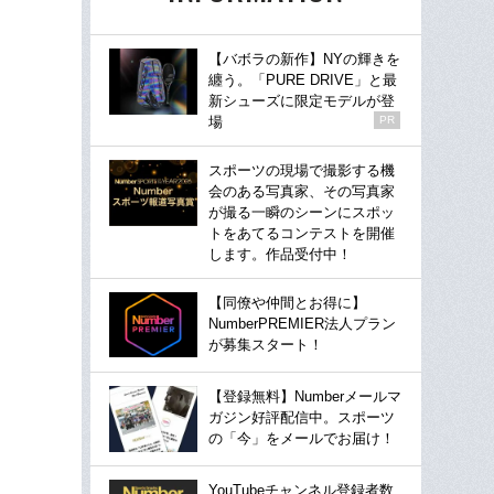
【バボラの新作】NYの輝きを
纏う。「PURE DRIVE」と最
新シューズに限定モデルが登
場
PR
スポーツの現場で撮影する機
会のある写真家、その写真家
が撮る一瞬のシーンにスポッ
トをあてるコンテストを開催
します。作品受付中！
【同僚や仲間とお得に】
NumberPREMIER法人プラン
が募集スタート！
【登録無料】Numberメールマ
ガジン好評配信中。スポーツ
の「今」をメールでお届け！
YouTubeチャンネル登録者数