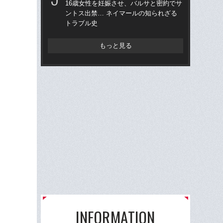
16歳女性を妊娠させ、バルサと密約でサ
この
ントス出禁… ネイマールの知られざる
トラブル史
W
な
ス
もっと見る
い
た
INFORMATION