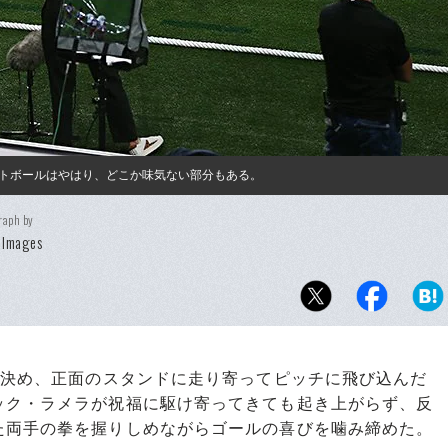
トボールはやはり、どこか味気ない部分もある。
raph by
 Images
を決め、正面のスタンドに走り寄ってピッチに飛び込んだ
ック・ラメラが祝福に駆け寄ってきても起き上がらず、反
た両手の拳を握りしめながらゴールの喜びを噛み締めた。