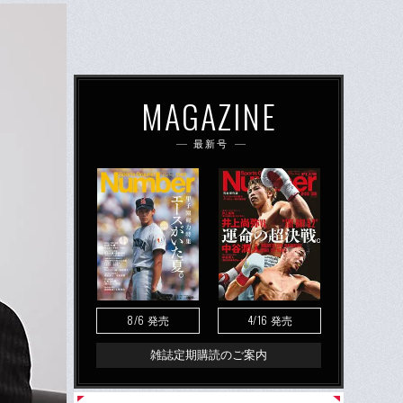
MAGAZINE
最新号
8/6
4/16
発売
発売
雑誌定期購読のご案内