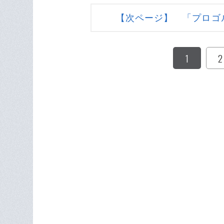
【次ページ】 「プロゴ
1
2