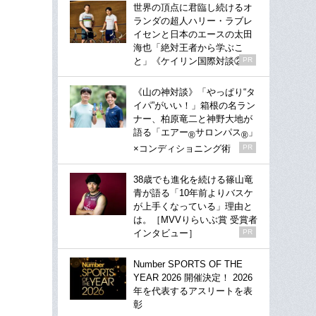
世界の頂点に君臨し続けるオ
ランダの超人ハリー・ラブレ
イセンと日本のエースの太田
海也「絶対王者から学ぶこ
と」《ケイリン国際対談②》
PR
《山の神対談》「やっぱり“タ
イパ”がいい！」箱根の名ラン
ナー、柏原竜二と神野大地が
語る「エアー
サロンパス
」
®
®
×コンディショニング術
PR
38歳でも進化を続ける篠山竜
青が語る「10年前よりバスケ
が上手くなっている」理由と
は。［MVVりらいぶ賞 受賞者
インタビュー］
PR
Number SPORTS OF THE
YEAR 2026 開催決定！ 2026
年を代表するアスリートを表
彰