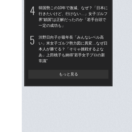
は“
韓国勢この10年で激減、なぜ？「日本に
（
行きたいけど、行けない…」女子ゴルフ
界“鎖国”は正解だったのか「若手台頭で
韓国
一定の成功も」
行
界“
渋野日向子が最年長「みんなレベル高
一
い」米女子ゴルフ勢力図に異変…なぜ日
本人が勝てる？「そりゃ挑戦するよな
父・
あ」上田桃子も納得“若手女子プロの新
一
常識”
ん
SP
もっと見る