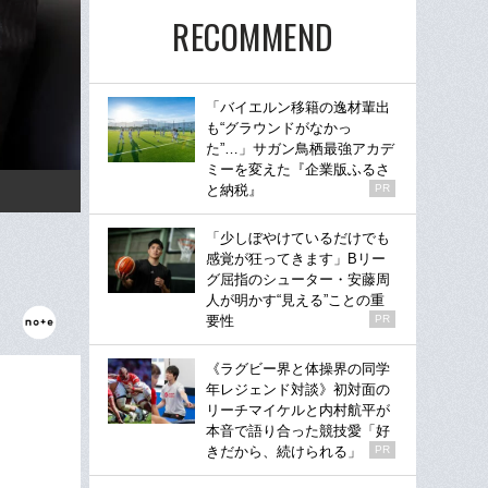
RECOMMEND
「バイエルン移籍の逸材輩出
も“グラウンドがなかっ
た”…」サガン鳥栖最強アカデ
ミーを変えた『企業版ふるさ
と納税』
PR
「少しぼやけているだけでも
感覚が狂ってきます」Bリー
グ屈指のシューター・安藤周
人が明かす“見える”ことの重
要性
PR
《ラグビー界と体操界の同学
年レジェンド対談》初対面の
リーチマイケルと内村航平が
本音で語り合った競技愛「好
きだから、続けられる」
PR