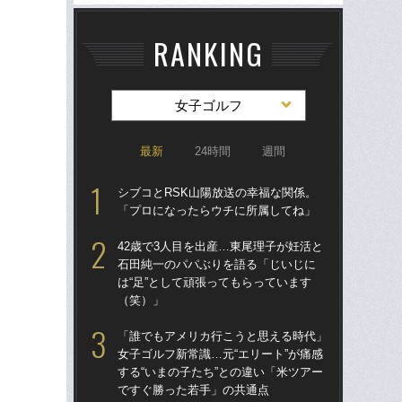
RANKING
女子ゴルフ
最新
24時間
週間
シブコとRSK山陽放送の幸福な関係。
驚き
「プロになったらウチに所属してね」
ゴル
んな
42歳で3人目を出産…東尾理子が妊活と
報
石田純一のパパぶりを語る「じいじに
た
は“足”として頑張ってもらっています
（笑）」
“キ
た？
「誰でもアメリカ行こうと思える時代」
予備
女子ゴルフ新常識…元“エリート”が痛感
する“いまの子たち”との違い「米ツアー
42
ですぐ勝った若手」の共通点
石