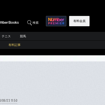
有料会員
検索
テニス
競馬
有料記事
/06/23 11:50