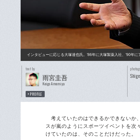
インタビューに応じる大塚達也氏。'86年に大塚製薬入社、'90年
text by
photog
Shig
雨宮圭吾
Keigo Amemiya
PROFILE
考えていたのはできるかできないか、
スが嵐のようにスポーツイベントを次
けていたのは、そのことだけだった。