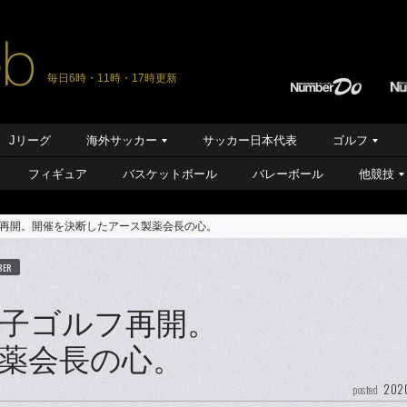
毎日6時・11時・17時更新
Jリーグ
海外サッカー
サッカー日本代表
ゴルフ
フィギュア
バスケットボール
バレーボール
他競技
再開。開催を決断したアース製薬会長の心。
BER
子ゴルフ再開。
薬会長の心。
2020
posted