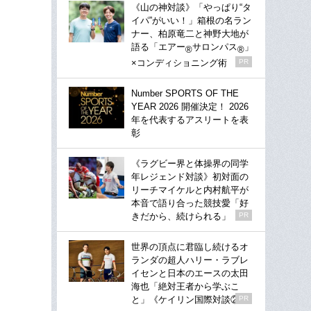
《山の神対談》「やっぱり“タ
イパ”がいい！」箱根の名ラン
ナー、柏原竜二と神野大地が
語る「エアー
サロンパス
」
®
®
×コンディショニング術
PR
Number SPORTS OF THE
YEAR 2026 開催決定！ 2026
年を代表するアスリートを表
彰
《ラグビー界と体操界の同学
年レジェンド対談》初対面の
リーチマイケルと内村航平が
本音で語り合った競技愛「好
きだから、続けられる」
PR
世界の頂点に君臨し続けるオ
ランダの超人ハリー・ラブレ
イセンと日本のエースの太田
海也「絶対王者から学ぶこ
と」《ケイリン国際対談②》
PR