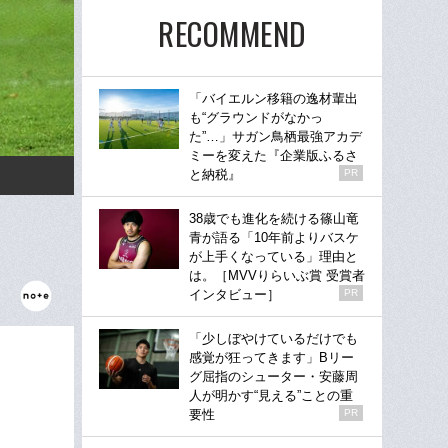
RECOMMEND
「バイエルン移籍の逸材輩出
も“グラウンドがなかっ
た”…」サガン鳥栖最強アカデ
ミーを変えた『企業版ふるさ
と納税』
PR
38歳でも進化を続ける篠山竜
青が語る「10年前よりバスケ
が上手くなっている」理由と
は。［MVVりらいぶ賞 受賞者
インタビュー］
PR
「少しぼやけているだけでも
感覚が狂ってきます」Bリー
グ屈指のシューター・安藤周
人が明かす“見える”ことの重
要性
PR