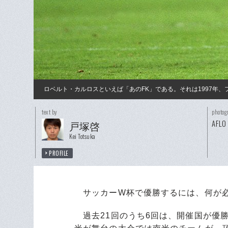
ロベルト・カルロスといえば「あのFK」である。それは1997年
text by
photog
AFLO
戸塚啓
Kei Totsuka
PROFILE
サッカーW杯で優勝するには、何が
過去21回のうち6回は、開催国が優