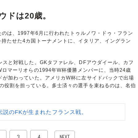
ウドは20歳。
は、1997年6月に行われたトゥルノワ・ドゥ・フラン
を持たせた4カ国トーナメントに、イタリア、イングラン
スと対戦した。GKタファレル、DFアウダイール、カフ
ロマーリオらの1994年W杯優勝メンバーに、当時24歳
ドが加わっていた。アメリカW杯に左サイドバックで出場
Fの役割を担っている。多士済々の選手を束ねるのは、名伯
伝説のFKが生まれたフランス戦。
3
4
NEXT