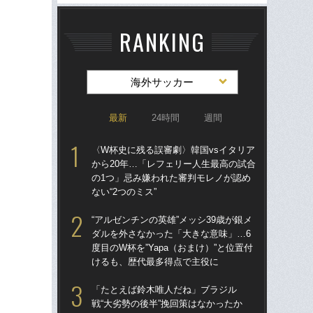
RANKING
海外サッカー
最新
24時間
週間
〈W杯史に残る誤審劇〉韓国vsイタリア
〈W
から20年…「レフェリー人生最高の試合
から
の1つ」忌み嫌われた審判モレノが認め
の
ない“2つのミス”
ない
“アルゼンチンの英雄”メッシ39歳が銀メ
「
ダルを外さなかった「大きな意味」…6
記者
度目のW杯を”Yapa（おまけ）”と位置付
律
けるも、歴代最多得点で主役に
も
「たとえば鈴木唯人だね」ブラジル
W
戦“大劣勢の後半”挽回策はなかったか
な