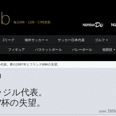
毎日6時・11時・17時更新
Jリーグ
海外サッカー
サッカー日本代表
ゴルフ
フィギュア
バスケットボール
バレーボール
他競技
代表。夢の1997年とフランスW杯の失望。
ラジル代表。
W杯の失望。
2020
posted