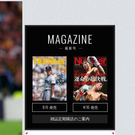
MAGAZINE
最新号
8/6
4/16
発売
発売
雑誌定期購読のご案内