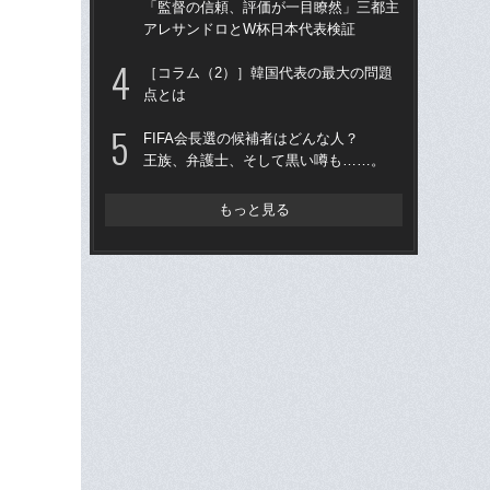
「監督の信頼、評価が一目瞭然」三都主
ス
アレサンドロとW杯日本代表検証
い
た
［コラム（2）］韓国代表の最大の問題
点とは
“ア
ダ
FIFA会長選の候補者はどんな人？
度目
王族、弁護士、そして黒い噂も……。
け
イ
もっと見る
森本