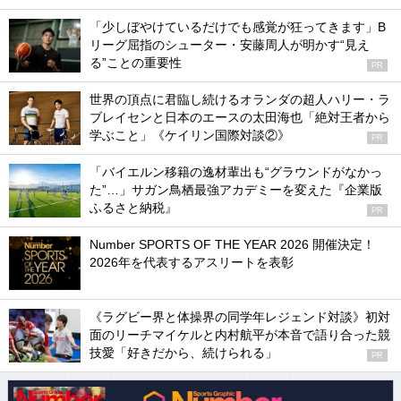
「少しぼやけているだけでも感覚が狂ってきます」B
リーグ屈指のシューター・安藤周人が明かす“見え
る”ことの重要性
PR
世界の頂点に君臨し続けるオランダの超人ハリー・ラ
ブレイセンと日本のエースの太田海也「絶対王者から
学ぶこと」《ケイリン国際対談②》
PR
「バイエルン移籍の逸材輩出も“グラウンドがなかっ
た”…」サガン鳥栖最強アカデミーを変えた『企業版
ふるさと納税』
PR
Number SPORTS OF THE YEAR 2026 開催決定！
2026年を代表するアスリートを表彰
《ラグビー界と体操界の同学年レジェンド対談》初対
面のリーチマイケルと内村航平が本音で語り合った競
技愛「好きだから、続けられる」
PR