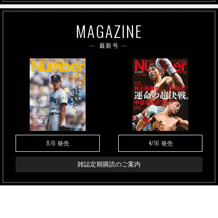
MAGAZINE
最新号
8/6
4/16
発売
発売
雑誌定期購読のご案内