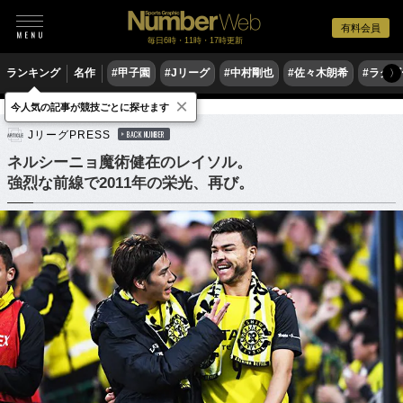
有料会員
毎日6時・11時・17時更新
ランキング
名作
#甲子園
#Jリーグ
#中村剛也
#佐々木朗希
#ラグ
〉
×
今人気の記事が競技ごとに探せます
サッカー
Jリーグ
JリーグPRESS
BACK NUMBER
ネルシーニョ魔術健在のレイソル。
強烈な前線で2011年の栄光、再び。