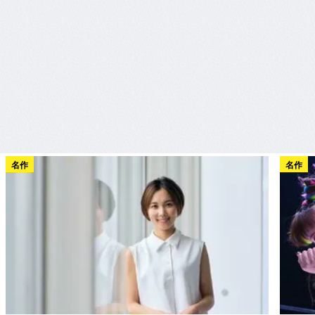
名作
名作