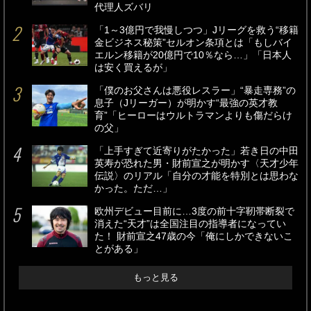
代理人ズバリ
「1～3億円で我慢しつつ」Jリーグを救う“移籍
金ビジネス秘策”セルオン条項とは「もしバイ
エルン移籍が20億円で10％なら…」「日本人
は安く買えるが」
「僕のお父さんは悪役レスラー」“暴走専務”の
息子（Jリーガー）が明かす“最強の英才教
育”「ヒーローはウルトラマンよりも傷だらけ
の父」
「上手すぎて近寄りがたかった」若き日の中田
英寿が恐れた男・財前宣之が明かす〈天才少年
伝説〉のリアル「自分の才能を特別とは思わな
かった。ただ…」
欧州デビュー目前に…3度の前十字靭帯断裂で
消えた“天才”は全国注目の指導者になってい
た！ 財前宣之47歳の今「俺にしかできないこ
とがある」
もっと見る