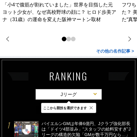
「小4で腹筋が割れていました」世界を目指した元
フワち
ヨット少女が、なぜ高校野球の顔に？ ヒロド歩美ア
た？ 
ナ（31歳）の運命を変えた阪神マートン取材
た“真
その他の名作記事 >
RANKING
Jリーグ
×
ここから競技を選択できます
最新
24時間
週間
バイエルンGMは年俸6億円、Jクラブ強化部長
は「ドイツ4部並み」“スタッフの給料安すぎ”J
リーグの構造的欠陥「GMが数千万円なら…」