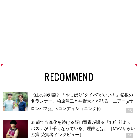
RECOMMEND
《山の神対談》「やっぱり“タイパ”がいい！」箱根の
名ランナー、柏原竜二と神野大地が語る「エアー
サ
®
ロンパス
」×コンディショニング術
®
PR
38歳でも進化を続ける篠山竜青が語る「10年前より
バスケが上手くなっている」理由とは。［MVVりらい
ぶ賞 受賞者インタビュー］
PR