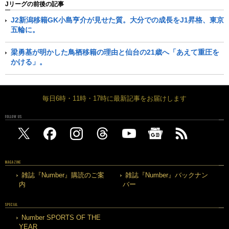
Jリーグの前後の記事
J2新潟移籍GK小島亨介が見せた質。大分での成長をJ1昇格、東京
五輪に。
梁勇基が明かした鳥栖移籍の理由と仙台の21歳へ「あえて重圧を
かける」。
毎日6時・11時・17時に最新記事をお届けします
FOLLOW US
MAGAZINE
雑誌『Number』購読のご案
雑誌『Number』バックナン
内
バー
SPECIAL
Number SPORTS OF THE
YEAR