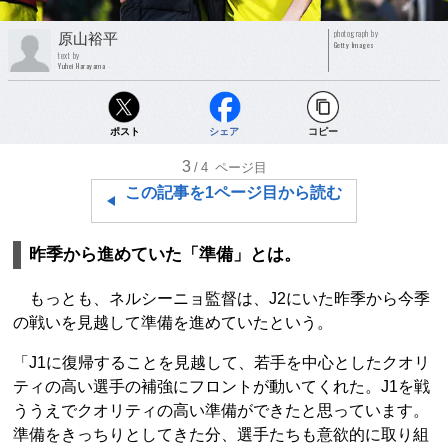
photograph by
原山裕平
Getty Images
text by
Yuhei Harayama
ポスト
シェア
コピー
3
/4
ページ目
この記事を1ページ目から読む
昨季から進めていた「準備」とは。
もっとも、ネルシーニョ監督は、J2にいた昨季から今季
の戦いを見越して準備を進めていたという。
「J1に復帰することを見越して、若手を中心としたクオリ
ティの高い選手の補強にフロントが動いてくれた。J1を戦
ううえでクオリティの高い準備ができたと思っています。
準備をきっちりとしてきた分、選手たちも意欲的に取り組