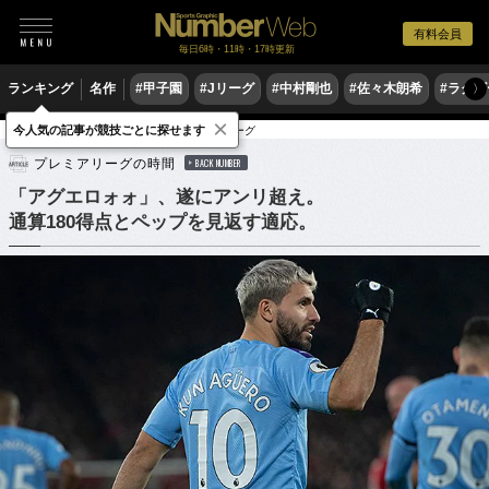
有料会員
毎日6時・11時・17時更新
ランキング
名作
#甲子園
#Jリーグ
#中村剛也
#佐々木朗希
#ラグ
〉
×
今人気の記事が競技ごとに探せます
サッカー
海外サッカー
プレミアリーグ
プレミアリーグの時間
BACK NUMBER
「アグエロォォ」、遂にアンリ超え。
通算180得点とペップを見返す適応。