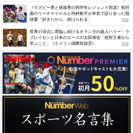
《ラグビー界と体操界の同学年レジェンド対談》初対
面のリーチマイケルと内村航平が本音で語り合った競
技愛「好きだから、続けられる」
PR
世界の頂点に君臨し続けるオランダの超人ハリー・ラ
ブレイセンと日本のエースの太田海也「絶対王者から
学ぶこと」《ケイリン国際対談②》
PR