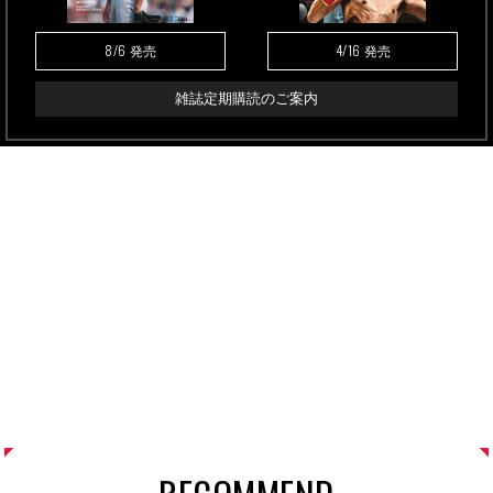
8/6
4/16
発売
発売
雑誌定期購読のご案内