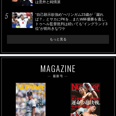
は意外と純情派
“自己顕示欲強め”べリンガム23歳が「蹴れ
ば？」とサカにPKを…またW杯優勝を逃し、
トゥヘル監督批判は続いても“イングランド3
位”が前向きなワケ
もっと見る
MAGAZINE
最新号