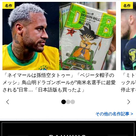
名作
名作
「ネイマールは孫悟空タトゥー」「ベジータ帽子の
「ミト
メッシ」鳥山明ドラゴンボールが“南米名選手に超愛
ックル
される”日常…「日本語版も買ったよ」
停止す
その他の名作記事 >