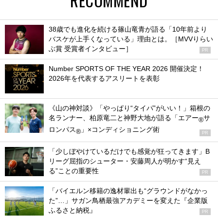
RECOMMEND
38歳でも進化を続ける篠山竜青が語る「10年前より
バスケが上手くなっている」理由とは。［MVVりらい
ぶ賞 受賞者インタビュー］
PR
Number SPORTS OF THE YEAR 2026 開催決定！
2026年を代表するアスリートを表彰
《山の神対談》「やっぱり“タイパ”がいい！」箱根の
名ランナー、柏原竜二と神野大地が語る「エアー
サ
®
ロンパス
」×コンディショニング術
®
PR
「少しぼやけているだけでも感覚が狂ってきます」B
リーグ屈指のシューター・安藤周人が明かす“見え
る”ことの重要性
PR
「バイエルン移籍の逸材輩出も“グラウンドがなかっ
た”…」サガン鳥栖最強アカデミーを変えた『企業版
ふるさと納税』
PR