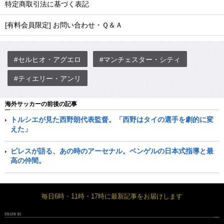
特定商取引法に基づく表記
[有料会員限定] お問い合わせ・Ｑ＆Ａ
#セルヒオ・アグエロ
#マンチェスター・シティ
#ティエリー・アンリ
海外サッカーの前後の記事
トルシエが見た西野朗代表監督。「西野はタイの選手を劇的に変
えた」
ピレスが語る、あの時のアーセナル。ベンゲルの日本式指導と最
高の仲間。
毎日6時・11時・17時に最新記事をお届けします
FOLLOW US