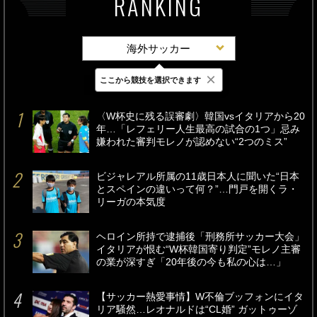
RANKING
海外サッカー
×
ここから競技を選択できます
最新
24時間
週間
〈W杯史に残る誤審劇〉韓国vsイタリアから20
年…「レフェリー人生最高の試合の1つ」忌み
嫌われた審判モレノが認めない“2つのミス”
ビジャレアル所属の11歳日本人に聞いた“日本
とスペインの違いって何？”…門戸を開くラ・
リーガの本気度
ヘロイン所持で逮捕後「刑務所サッカー大会」
イタリアが恨む“W杯韓国寄り判定”モレノ主審
の業が深すぎ「20年後の今も私の心は…」
【サッカー熱愛事情】W不倫ブッフォンにイタ
リア騒然…レオナルドは“CL婚” ガットゥーゾ