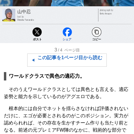
photograph by
山中忍
Getty Images
text by
Shinobu Yamanaka
ポスト
シェア
コピー
3
/4
ページ目
この記事を1ページ目から読む
ワールドクラスで異色の適応力。
そのうえワールドクラスとしては異色とも言える、適応
姿勢と能力を示しているのがアグエロである。
根本的には自分でネットを揺らさなければ評価されない
だけに、エゴが必要とされるのがこのポジション。実力が
認められれば、その存在を生かすチーム作りも当たり前と
なる。前述の元プレミアFW陣のなかに、戦術的な部分で