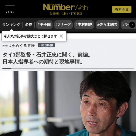
有料会員
毎日6時・11時・17時更新
ランキング
名作
#甲子園
#Jリーグ
#中村剛也
#佐々木朗希
#ラグ
〉
×
今人気の記事が競技ごとに探せます
サッカー
海外サッカー
Jをめぐる冒険
BACK NUMBER
タイ1部監督・石井正忠に聞く、前編。
日本人指導者への期待と現地事情。