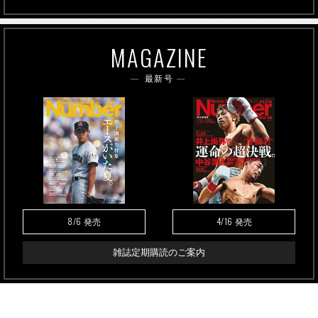
MAGAZINE
最新号
8/6
4/16
発売
発売
雑誌定期購読のご案内