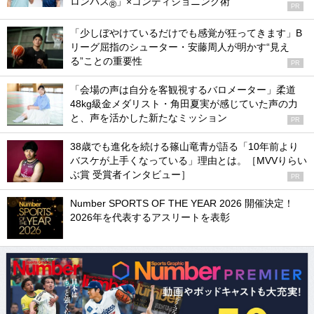
ロンパス
」×コンディショニング術
®
PR
「少しぼやけているだけでも感覚が狂ってきます」B
リーグ屈指のシューター・安藤周人が明かす“見え
る”ことの重要性
PR
「会場の声は自分を客観視するバロメーター」柔道
48kg級金メダリスト・角田夏実が感じていた声の力
と、声を活かした新たなミッション
PR
38歳でも進化を続ける篠山竜青が語る「10年前より
バスケが上手くなっている」理由とは。［MVVりらい
ぶ賞 受賞者インタビュー］
PR
Number SPORTS OF THE YEAR 2026 開催決定！
2026年を代表するアスリートを表彰