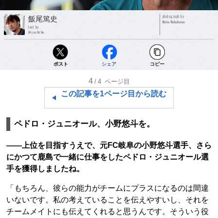
photograph by
飯尾篤史
Norio Rokukawa
text by
Atsushi Iio
ポスト
シェア
コピー
4
/4
ページ目
この記事を1ページ目から読む
ペドロ・ジュニオール、小野悠斗を。
――上位を目指すうえで、元FC岐阜の小野悠斗選手、さら
にかつて鹿島で一緒に仕事をしたペドロ・ジュニオール選
手を獲得しましたね。
「もちろん、彼らの能力がチームにプラスになるのは間違
いないです。私の考えていることを伝えやすいし、それを
チームメイトにも伝えてくれると思うんです。そういう役