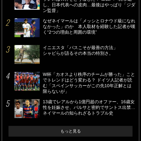
し、日本代表への皮肉…最後はやっぱり「ジダ
ン監督」
なぜネイマールは「メッシとロナウド級になれ
なかった」のか 本人取材を経験した記者が嘆
く“2つの理由と周囲の環境”
イニエスタ「パスこそが最善の方法」
シャビらが語るその本当の特別さ。
W杯「カオスより秩序のチームが勝った」こと
でトレンドはどう変わる？ ドイツ人記者が読
む「スペインサッカーがこの先10年正解とは
限らないが」
13歳でレアルから1億円超のオファー、16歳女
性を妊娠させ、バルサと密約でサントス出禁…
ネイマールの知られざるトラブル史
もっと見る