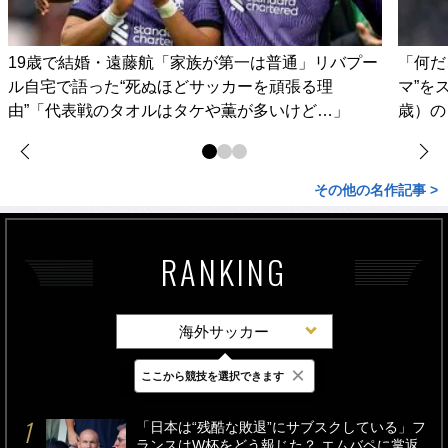
19歳で結婚・遠藤航「家族が第一は普通」リバプー
「何だ
ル自宅で語った“死ぬほどサッカーを頑張る理
マ”を
由”「代表戦のタオルはタケや薫が多いけど…」
歳）の
その他の名作記事 >
RANKING
海外サッカー
×
ここから競技を選択できます
最新
24時間
週間
「日本は“残酷な敗退”にサブスクしている」フ
ランスはW杯をどう報じた？ エムバペに掌返