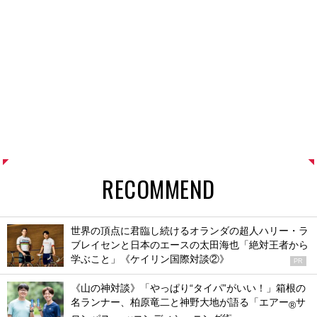
RECOMMEND
世界の頂点に君臨し続けるオランダの超人ハリー・ラ
ブレイセンと日本のエースの太田海也「絶対王者から
学ぶこと」《ケイリン国際対談②》
PR
《山の神対談》「やっぱり“タイパ”がいい！」箱根の
名ランナー、柏原竜二と神野大地が語る「エアー
サ
®