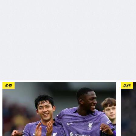
名作
名作