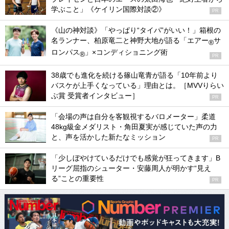
学ぶこと」《ケイリン国際対談②》
PR
《山の神対談》「やっぱり“タイパ”がいい！」箱根の
名ランナー、柏原竜二と神野大地が語る「エアー
サ
®
ロンパス
」×コンディショニング術
®
PR
38歳でも進化を続ける篠山竜青が語る「10年前より
バスケが上手くなっている」理由とは。［MVVりらい
ぶ賞 受賞者インタビュー］
PR
「会場の声は自分を客観視するバロメーター」柔道
48kg級金メダリスト・角田夏実が感じていた声の力
と、声を活かした新たなミッション
PR
「少しぼやけているだけでも感覚が狂ってきます」B
リーグ屈指のシューター・安藤周人が明かす“見え
る”ことの重要性
PR