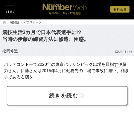
有料会員
毎日6時・11時・17時更新
格闘技
パラスポーツ
競技生活3カ月で日本代表選手に!?
当時の伊藤の練習方法に修造、困惑。
松岡修造
2020/01/14 11:00
パラテコンドーで2020年の東京パラリンピック出場を目指す伊藤
力さん。伊藤さんは2015年4月に勤務先の工場で事故に遭い、利き
手である右腕を...
続きを読む