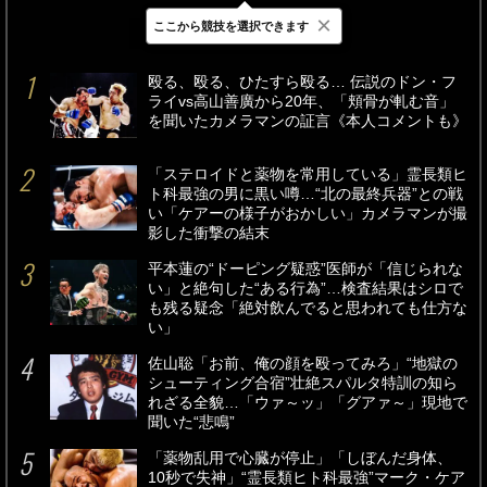
×
ここから競技を選択できます
最新
24時間
週間
殴る、殴る、ひたすら殴る… 伝説のドン・フ
ライvs高山善廣から20年、「頬骨が軋む音」
を聞いたカメラマンの証言《本人コメントも》
「ステロイドと薬物を常用している」霊長類ヒ
ト科最強の男に黒い噂…“北の最終兵器”との戦
い「ケアーの様子がおかしい」カメラマンが撮
影した衝撃の結末
平本蓮の“ドーピング疑惑”医師が「信じられな
い」と絶句した“ある行為”…検査結果はシロで
も残る疑念「絶対飲んでると思われても仕方な
い」
佐山聡「お前、俺の顔を殴ってみろ」“地獄の
シューティング合宿”壮絶スパルタ特訓の知ら
れざる全貌…「ウァ～ッ」「グアァ～」現地で
聞いた“悲鳴”
「薬物乱用で心臓が停止」「しぼんだ身体、
10秒で失神」“霊長類ヒト科最強”マーク・ケア