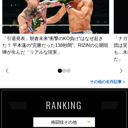
「引退発表」朝倉未来“衝撃のKO負け”はなぜ起き
「ナガ
た？ 平本蓮の“完勝だった138秒間”、RIZINの公開喧
団は笑
嘩が生んだ「リアルな現実」
も…永
た」
その他の名作記事 >
RANKING
格闘技その他