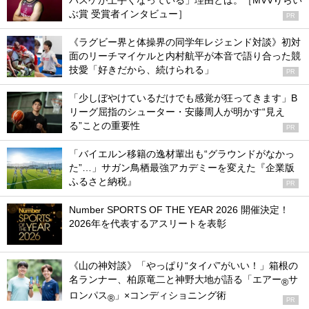
バスケが上手くなっている」理由とは。［MVVりらい
ぶ賞 受賞者インタビュー］
PR
《ラグビー界と体操界の同学年レジェンド対談》初対
面のリーチマイケルと内村航平が本音で語り合った競
技愛「好きだから、続けられる」
PR
「少しぼやけているだけでも感覚が狂ってきます」B
リーグ屈指のシューター・安藤周人が明かす“見え
る”ことの重要性
PR
「バイエルン移籍の逸材輩出も“グラウンドがなかっ
た”…」サガン鳥栖最強アカデミーを変えた『企業版
ふるさと納税』
PR
Number SPORTS OF THE YEAR 2026 開催決定！
2026年を代表するアスリートを表彰
《山の神対談》「やっぱり“タイパ”がいい！」箱根の
名ランナー、柏原竜二と神野大地が語る「エアー
サ
®
ロンパス
」×コンディショニング術
®
PR