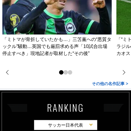
「ミトマが骨折していたかも…」三笘薫への“悪質タ
「“ミ
ックル”騒動…英国でも厳罰求める声「10試合出場
ラジル
停止すべき」現地記者が取材した“その後”
カオス
その他の名作記事 >
RANKING
サッカー日本代表