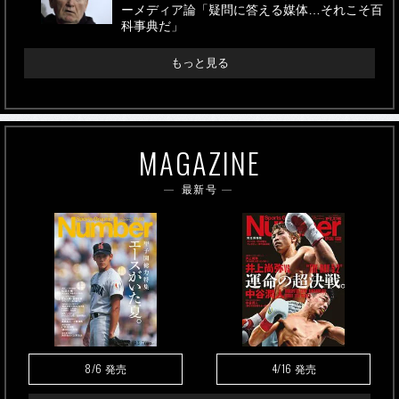
ーメディア論「疑問に答える媒体…それこそ百
科事典だ」
もっと見る
MAGAZINE
最新号
8/6
4/16
発売
発売