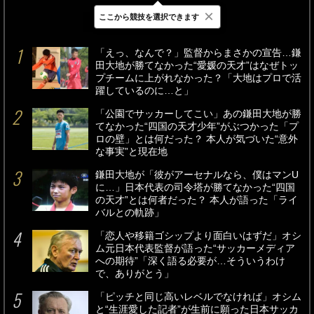
×
ここから競技を選択できます
最新
24時間
週間
「えっ、なんで？」監督からまさかの宣告…鎌
田大地が勝てなかった“愛媛の天才”はなぜトッ
プチームに上がれなかった？「大地はプロで活
躍しているのに…と」
「公園でサッカーしてこい」あの鎌田大地が勝
てなかった“四国の天才少年”がぶつかった「プ
ロの壁」とは何だった？ 本人が気づいた“意外
な事実”と現在地
鎌田大地が「彼がアーセナルなら、僕はマンU
に…」日本代表の司令塔が勝てなかった“四国
の天才”とは何者だった？ 本人が語った「ライ
バルとの軌跡」
「恋人や移籍ゴシップより面白いはずだ」オシ
ム元日本代表監督が語った“サッカーメディア
への期待”「深く語る必要が…そういうわけ
で、ありがとう」
「ピッチと同じ高いレベルでなければ」オシム
と“生涯愛した記者”が生前に願った日本サッカ