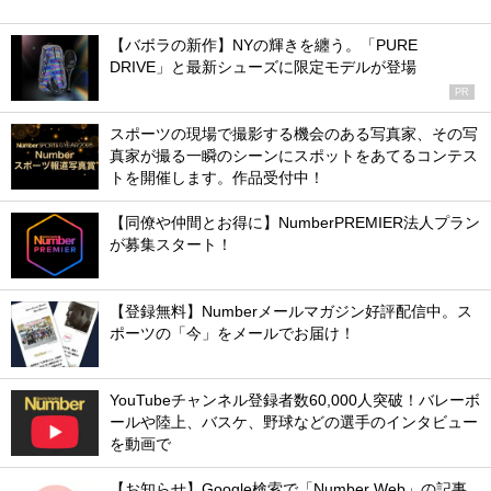
【バボラの新作】NYの輝きを纏う。「PURE
DRIVE」と最新シューズに限定モデルが登場
PR
スポーツの現場で撮影する機会のある写真家、その写
真家が撮る一瞬のシーンにスポットをあてるコンテス
トを開催します。作品受付中！
【同僚や仲間とお得に】NumberPREMIER法人プラン
が募集スタート！
【登録無料】Numberメールマガジン好評配信中。ス
ポーツの「今」をメールでお届け！
YouTubeチャンネル登録者数60,000人突破！バレーボ
ールや陸上、バスケ、野球などの選手のインタビュー
を動画で
【お知らせ】Google検索で「Number Web」の記事