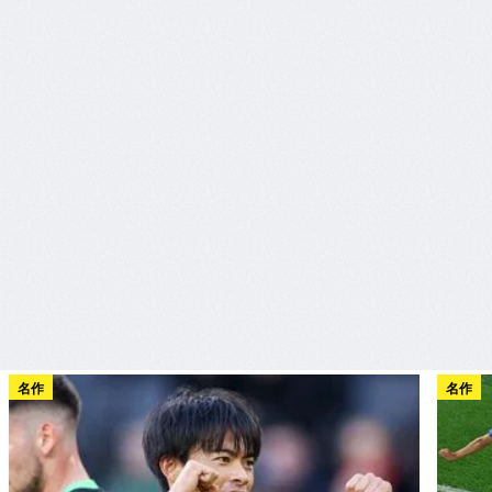
名作
名作