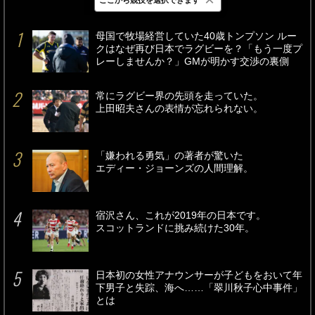
最新
24時間
週間
母国で牧場経営していた40歳トンプソン ルー
クはなぜ再び日本でラグビーを？「もう一度プ
レーしませんか？」GMが明かす交渉の裏側
常にラグビー界の先頭を走っていた。
上田昭夫さんの表情が忘れられない。
「嫌われる勇気」の著者が驚いた
エディー・ジョーンズの人間理解。
宿沢さん、これが2019年の日本です。
スコットランドに挑み続けた30年。
日本初の女性アナウンサーが子どもをおいて年
下男子と失踪、海へ……「翠川秋子心中事件」
とは