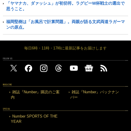
「ヤマナカ、ダァッシュ」が初切符。ラグビーW杯戦士の選出で
思うこと。
福岡堅樹は「お風呂で計算問題」。両親が語る文武両道ラガーマ
ンの原点。
毎日6時・11時・17時に最新記事をお届けします
FOLLOW US
MAGAZINE
雑誌『Number』購読のご案
雑誌『Number』バックナン
内
バー
SPECIAL
Number SPORTS OF THE
YEAR