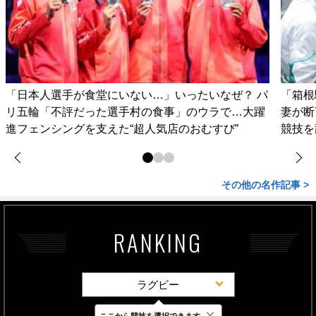
「日本人選手が食堂にいない…」いったいなぜ？ パ
「箱根
リ五輪「不評だった選手村の食事」のウラで…大躍
妻が
進フェンシングを支えた“超人気店のおむすび”
競技を
その他の名作記事 >
RANKING
ラグビー
×
ここから競技を選択できます