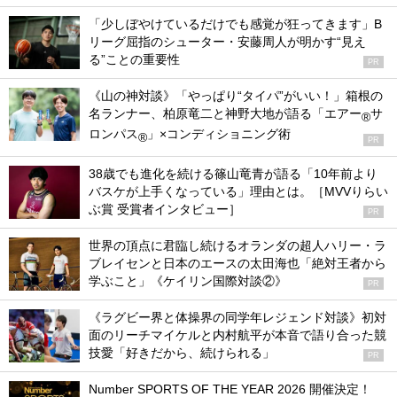
「少しぼやけているだけでも感覚が狂ってきます」B
リーグ屈指のシューター・安藤周人が明かす“見え
る”ことの重要性
PR
《山の神対談》「やっぱり“タイパ”がいい！」箱根の
名ランナー、柏原竜二と神野大地が語る「エアー
サ
®
ロンパス
」×コンディショニング術
®
PR
38歳でも進化を続ける篠山竜青が語る「10年前より
バスケが上手くなっている」理由とは。［MVVりらい
ぶ賞 受賞者インタビュー］
PR
世界の頂点に君臨し続けるオランダの超人ハリー・ラ
ブレイセンと日本のエースの太田海也「絶対王者から
学ぶこと」《ケイリン国際対談②》
PR
《ラグビー界と体操界の同学年レジェンド対談》初対
面のリーチマイケルと内村航平が本音で語り合った競
技愛「好きだから、続けられる」
PR
Number SPORTS OF THE YEAR 2026 開催決定！