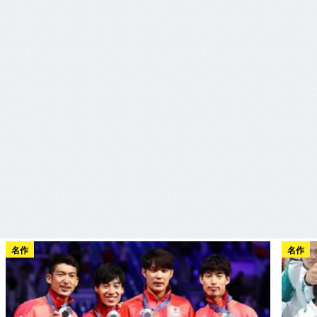
名作
名作