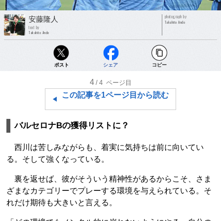
photograph by
安藤隆人
Takahito Ando
text by
Takahito Ando
ポスト
シェア
コピー
4
/4
ページ目
この記事を1ページ目から読む
バルセロナBの獲得リストに？
西川は苦しみながらも、着実に気持ちは前に向いてい
る。そして強くなっている。
裏を返せば、彼がそういう精神性があるからこそ、さま
ざまなカテゴリーでプレーする環境を与えられている。そ
れだけ期待も大きいと言える。