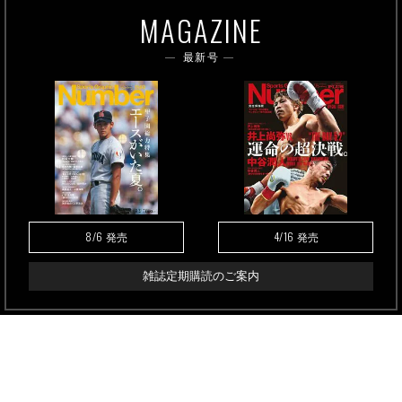
MAGAZINE
最新号
8/6
4/16
発売
発売
雑誌定期購読のご案内