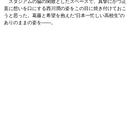
スタジアムの脇の閑散としたスペースで、真摯にかつ正
直に想いを口にする西川潤の姿をこの目に焼き付けておこ
うと思った。葛藤と希望を抱えた“日本一忙しい高校生”の
ありのままの姿を――。