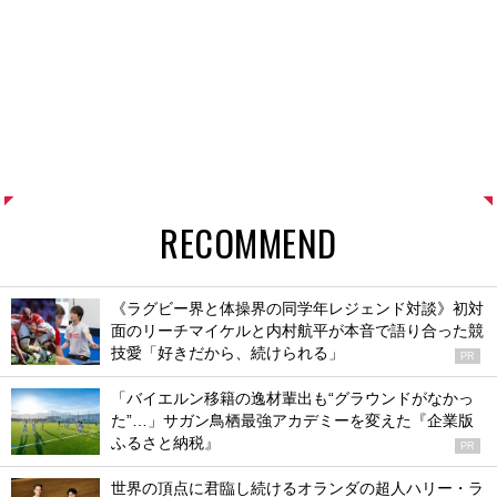
RECOMMEND
《ラグビー界と体操界の同学年レジェンド対談》初対
面のリーチマイケルと内村航平が本音で語り合った競
技愛「好きだから、続けられる」
PR
「バイエルン移籍の逸材輩出も“グラウンドがなかっ
た”…」サガン鳥栖最強アカデミーを変えた『企業版
ふるさと納税』
PR
世界の頂点に君臨し続けるオランダの超人ハリー・ラ