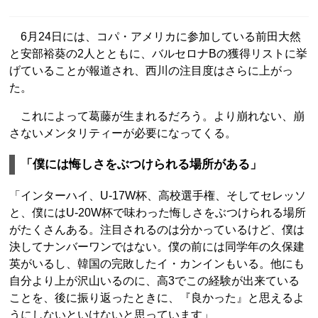
6月24日には、コパ・アメリカに参加している前田大然
と安部裕葵の2人とともに、バルセロナBの獲得リストに挙
げていることが報道され、西川の注目度はさらに上がっ
た。
これによって葛藤が生まれるだろう。より崩れない、崩
さないメンタリティーが必要になってくる。
「僕には悔しさをぶつけられる場所がある」
「インターハイ、U-17W杯、高校選手権、そしてセレッソ
と、僕にはU-20W杯で味わった悔しさをぶつけられる場所
がたくさんある。注目されるのは分かっているけど、僕は
決してナンバーワンではない。僕の前には同学年の久保建
英がいるし、韓国の完敗したイ・カンインもいる。他にも
自分より上が沢山いるのに、高3でこの経験が出来ている
ことを、後に振り返ったときに、『良かった』と思えるよ
うにしないといけないと思っています」