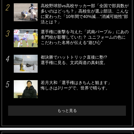
高校野球部vs高校サッカー部「全国で部員数が
多いのはどっち？」高校生が選ぶ部活、こんな
に変わった「10年間で40%減…“消滅可能性”部
活とは？」
選手権に衝撃を与えた「武南パープル」にあの
名門校が影響していた？ ユニフォームの色に
こだわった名将が伝える“遊び心”
都決勝でハットトリック直後に塾!?
選手権に見る、文武両道の真剣度。
若月大和「選手権はきちんと観ます」
悔しさはJリーグで、世界で晴らす。
もっと見る