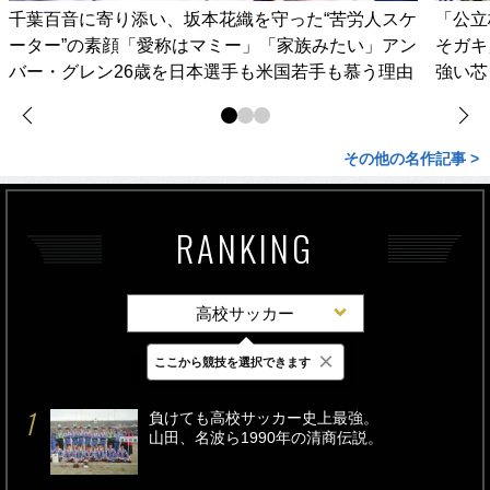
千葉百音に寄り添い、坂本花織を守った“苦労人スケ
「公立
ーター”の素顔「愛称はマミー」「家族みたい」アン
そガキ
バー・グレン26歳を日本選手も米国若手も慕う理由
強い芯
その他の名作記事 >
RANKING
高校サッカー
×
ここから競技を選択できます
最新
24時間
週間
負けても高校サッカー史上最強。
山田、名波ら1990年の清商伝説。