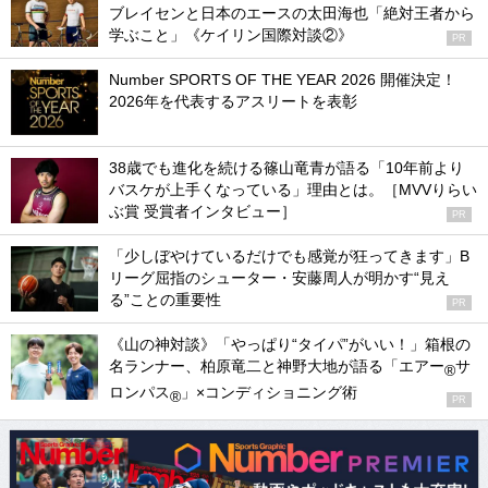
ブレイセンと日本のエースの太田海也「絶対王者から
学ぶこと」《ケイリン国際対談②》
PR
Number SPORTS OF THE YEAR 2026 開催決定！
2026年を代表するアスリートを表彰
38歳でも進化を続ける篠山竜青が語る「10年前より
バスケが上手くなっている」理由とは。［MVVりらい
ぶ賞 受賞者インタビュー］
PR
「少しぼやけているだけでも感覚が狂ってきます」B
リーグ屈指のシューター・安藤周人が明かす“見え
る”ことの重要性
PR
《山の神対談》「やっぱり“タイパ”がいい！」箱根の
名ランナー、柏原竜二と神野大地が語る「エアー
サ
®
ロンパス
」×コンディショニング術
®
PR