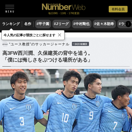
有料会員
毎日6時・11時・17時更新
ランキング
名作
#甲子園
#Jリーグ
#中村剛也
#佐々木朗希
#ラグ
〉
×
今人気の記事が競技ごとに探せます
サッカー
高校サッカー
“ユース教授”のサッカージャーナル
BACK NUMBER
高3FW西川潤、久保建英の背中を追う。
「僕には悔しさをぶつける場所がある」