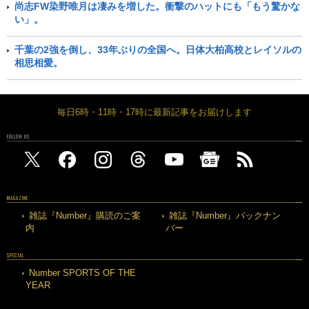
尚志FW染野唯月は凄みを増した。衝撃のハットにも「もう驚かな
い」。
千葉の2強を倒し、33年ぶりの全国へ。日体大柏高校とレイソルの
相思相愛。
毎日6時・11時・17時に最新記事をお届けします
FOLLOW US
MAGAZINE
雑誌『Number』購読のご案
雑誌『Number』バックナン
内
バー
SPECIAL
Number SPORTS OF THE
YEAR