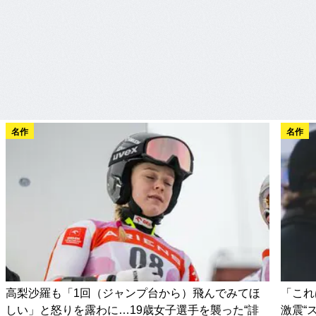
名作
名作
高梨沙羅も「1回（ジャンプ台から）飛んでみてほ
「これ
しい」と怒りを露わに…19歳女子選手を襲った“誹
激震“