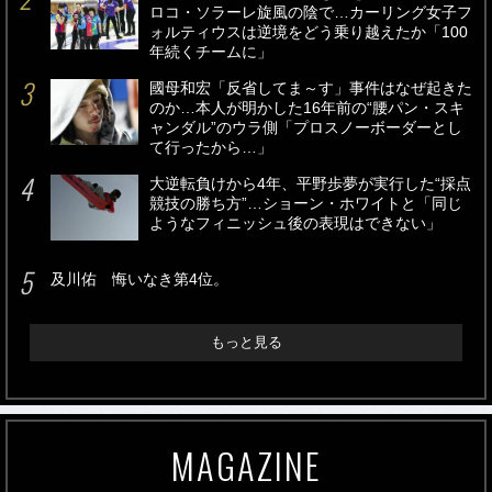
ロコ・ソラーレ旋風の陰で…カーリング女子フ
ォルティウスは逆境をどう乗り越えたか「100
年続くチームに」
國母和宏「反省してま～す」事件はなぜ起きた
のか…本人が明かした16年前の“腰パン・スキ
ャンダル”のウラ側「プロスノーボーダーとし
て行ったから…」
大逆転負けから4年、平野歩夢が実行した“採点
競技の勝ち方”…ショーン・ホワイトと「同じ
ようなフィニッシュ後の表現はできない」
及川佑 悔いなき第4位。
もっと見る
MAGAZINE