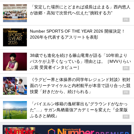
「安定した場所にとどまれば成長は止まる」西内悠人
が故郷・高知で次世代へ伝えた“挑戦する力”
PR
Number SPORTS OF THE YEAR 2026 開催決定！
2026年を代表するアスリートを表彰
38歳でも進化を続ける篠山竜青が語る「10年前より
バスケが上手くなっている」理由とは。［MVVりらい
ぶ賞 受賞者インタビュー］
PR
《ラグビー界と体操界の同学年レジェンド対談》初対
面のリーチマイケルと内村航平が本音で語り合った競
技愛「好きだから、続けられる」
PR
「バイエルン移籍の逸材輩出も“グラウンドがなかっ
た”…」サガン鳥栖最強アカデミーを変えた『企業版
ふるさと納税』
PR