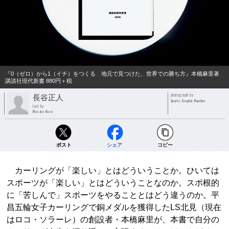
『0（ゼロ）から1（イチ）をつくる 地元で見つけた、世界での勝ち方』本橋麻里著
講談社現代新書 880円＋税
photograph by
長谷正人
Sports Graphic Number
text by
Masato Hase
ポスト
シェア
コピー
カーリングが「楽しい」とはどういうことか。ひいては
スポーツが「楽しい」とはどういうことなのか。スポ根的
に「苦しんで」スポーツをやることとはどう違うのか。平
昌五輪女子カーリングで銅メダルを獲得したLS北見（現在
はロコ・ソラーレ）の創設者・本橋麻里が、本書で自分の