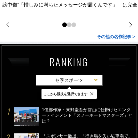
謗中傷”「憎しみに満ちたメッセージが届くんです」
は完全
その他の名作記事 >
RANKING
冬季スポーツ
×
ここから競技を選択できます
最新
24時間
週間
1億部作家・東野圭吾が雪山に仕掛けたエンタ
ーテインメント「スノーボードマスターズ」と
は？
「スポンサー撤退」「行き場を失い駐車場で」