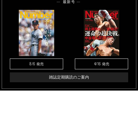
最新号
8/6
4/16
発売
発売
雑誌定期購読のご案内