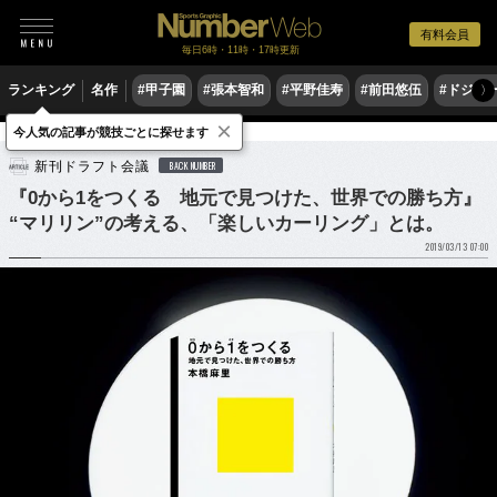
有料会員
毎日6時・11時・17時更新
ランキング
名作
#甲子園
#張本智和
#平野佳寿
#前田悠伍
#ドジャ
〉
×
今人気の記事が競技ごとに探せます
冬季スポーツ
カーリング
新刊ドラフト会議
BACK NUMBER
『0から1をつくる 地元で見つけた、世界での勝ち方』
“マリリン”の考える、「楽しいカーリング」とは。
2019/03/13 07:00