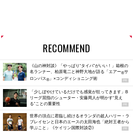
RECOMMEND
《山の神対談》「やっぱり“タイパ”がいい！」箱根の
名ランナー、柏原竜二と神野大地が語る「エアー
サ
®
ロンパス
」×コンディショニング術
®
PR
「少しぼやけているだけでも感覚が狂ってきます」B
リーグ屈指のシューター・安藤周人が明かす“見え
る”ことの重要性
PR
世界の頂点に君臨し続けるオランダの超人ハリー・ラ
ブレイセンと日本のエースの太田海也「絶対王者から
学ぶこと」《ケイリン国際対談②》
PR