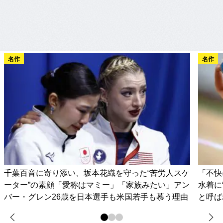
名作
名作
千葉百音に寄り添い、坂本花織を守った“苦労人スケ
「不快
ーター”の素顔「愛称はマミー」「家族みたい」アン
水着に
バー・グレン26歳を日本選手も米国若手も慕う理由
と呼ば