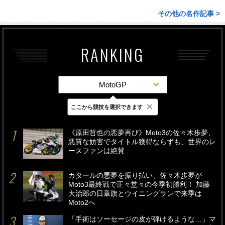
その他の名作記事 >
RANKING
MotoGP
×
ここから競技を選択できます
最新
24時間
週間
《原田哲也の悪夢再び》Moto3の佐々木歩夢、
悪質な妨害でタイトル獲得ならずも、世界のレ
ースファンは絶賛
カタールの悪夢を振り払い、佐々木歩夢が
Moto3最終戦で正々堂々の今季初勝利！ 加藤
大治郎の日章旗とウイニングランで来季は
Moto2へ
「手術はソーセージの皮が弾けるような…」マ