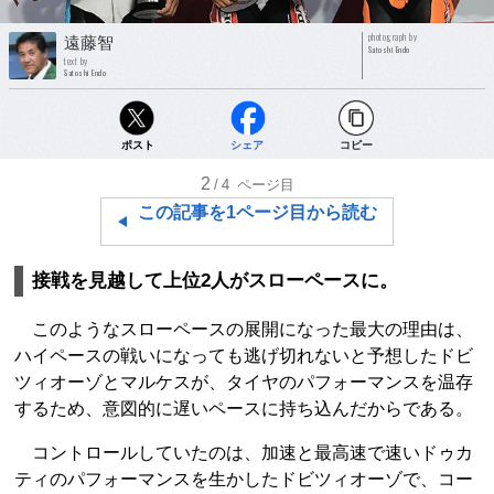
photograph by
遠藤智
Satoshi Endo
text by
Satoshi Endo
ポスト
シェア
コピー
2
/4
ページ目
この記事を1ページ目から読む
接戦を見越して上位2人がスローペースに。
このようなスローペースの展開になった最大の理由は、
ハイペースの戦いになっても逃げ切れないと予想したドビ
ツィオーゾとマルケスが、タイヤのパフォーマンスを温存
するため、意図的に遅いペースに持ち込んだからである。
コントロールしていたのは、加速と最高速で速いドゥカ
ティのパフォーマンスを生かしたドビツィオーゾで、コー