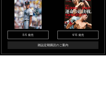
8/6
4/16
発売
発売
雑誌定期購読のご案内