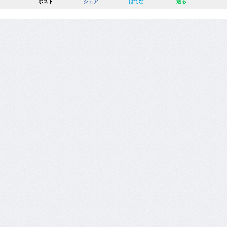
ポスト
シェア
はてな
送る