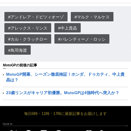
#アンドレア・ドビツィオーゾ
#マルク・マルケス
#アレックス・リンス
#中上貴晶
#カル・クラッチロー
#バレンティーノ・ロッシ
#鳥羽海渡
MotoGPの前後の記事
MotoGP開幕、シーズン徹底検証！ホンダ、ドゥカティ、中上貴
晶は？
23歳リンスがキャリア初優勝。MotoGPは4強時代へ突入か？
毎日6時・11時・17時に最新記事をお届けします
FOLLOW US