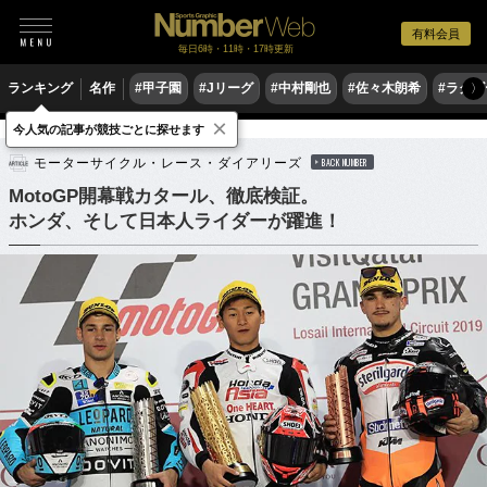
有料会員
毎日6時・11時・17時更新
ランキング
名作
#甲子園
#Jリーグ
#中村剛也
#佐々木朗希
#ラグ
〉
×
今人気の記事が競技ごとに探せます
モータースポーツ
MotoGP
モーターサイクル・レース・ダイアリーズ
BACK NUMBER
MotoGP開幕戦カタール、徹底検証。
ホンダ、そして日本人ライダーが躍進！