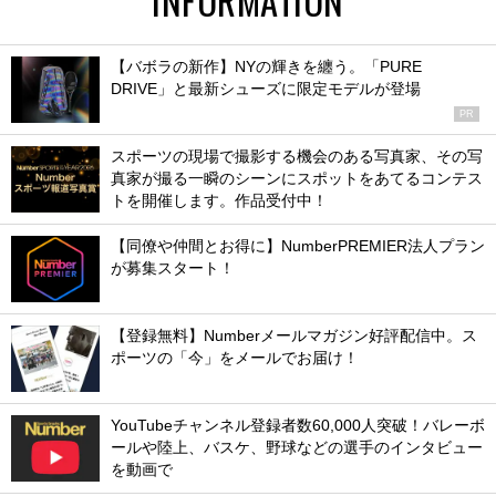
INFORMATION
【バボラの新作】NYの輝きを纏う。「PURE
DRIVE」と最新シューズに限定モデルが登場
PR
スポーツの現場で撮影する機会のある写真家、その写
真家が撮る一瞬のシーンにスポットをあてるコンテス
トを開催します。作品受付中！
【同僚や仲間とお得に】NumberPREMIER法人プラン
が募集スタート！
【登録無料】Numberメールマガジン好評配信中。ス
ポーツの「今」をメールでお届け！
YouTubeチャンネル登録者数60,000人突破！バレーボ
ールや陸上、バスケ、野球などの選手のインタビュー
を動画で