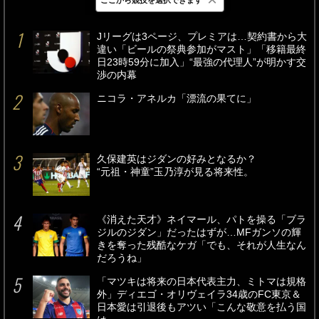
最新
24時間
週間
Jリーグは3ページ、プレミアは…契約書から大
違い「ビールの祭典参加がマスト」「移籍最終
日23時59分に加入」“最強の代理人”が明かす交
渉の内幕
ニコラ・アネルカ「漂流の果てに」
久保建英はジダンの好みとなるか？
“元祖・神童”玉乃淳が見る将来性。
《消えた天才》ネイマール、パトを操る「ブラ
ジルのジダン」だったはずが…MFガンソの輝
きを奪った残酷なケガ「でも、それが人生なん
だろうね」
「マツキは将来の日本代表主力、ミトマは規格
外」ディエゴ・オリヴェイラ34歳のFC東京＆
日本愛は引退後もアツい「こんな敬意を払う国