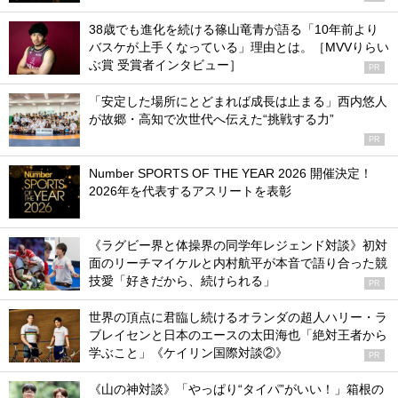
38歳でも進化を続ける篠山竜青が語る「10年前より
バスケが上手くなっている」理由とは。［MVVりらい
ぶ賞 受賞者インタビュー］
PR
「安定した場所にとどまれば成長は止まる」西内悠人
が故郷・高知で次世代へ伝えた“挑戦する力”
PR
Number SPORTS OF THE YEAR 2026 開催決定！
2026年を代表するアスリートを表彰
《ラグビー界と体操界の同学年レジェンド対談》初対
面のリーチマイケルと内村航平が本音で語り合った競
技愛「好きだから、続けられる」
PR
世界の頂点に君臨し続けるオランダの超人ハリー・ラ
ブレイセンと日本のエースの太田海也「絶対王者から
学ぶこと」《ケイリン国際対談②》
PR
《山の神対談》「やっぱり“タイパ”がいい！」箱根の