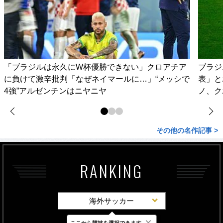
「ブラジルは永久にW杯優勝できない」クロアチア
ブラジ
に負けて激辛批判「なぜネイマールに…」“メッシで
表」と
4強”アルゼンチンはニヤニヤ
ノ、ク
その他の名作記事 >
RANKING
海外サッカー
×
ここから競技を選択できます