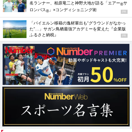
名ランナー、柏原竜二と神野大地が語る「エアー
サ
®
ロンパス
」×コンディショニング術
®
PR
「バイエルン移籍の逸材輩出も“グラウンドがなかっ
た”…」サガン鳥栖最強アカデミーを変えた『企業版
ふるさと納税』
PR