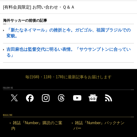
[有料会員限定] お問い合わせ・Ｑ＆Ａ
海外サッカーの前後の記事
「新たなネイマール」の挫折と今。ガビゴル、祖国ブラジルでの
変貌。
吉田麻也は監督交代に明るい表情。「サウサンプトンに合ってい
る」
毎日6時・11時・17時に最新記事をお届けします
FOLLOW US
MAGAZINE
雑誌『Number』購読のご案
雑誌『Number』バックナン
内
バー