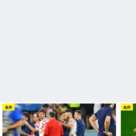
名作
名作