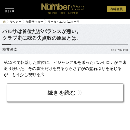
有料会員
毎日6時・11時・17時更新
サッカー
海外サッカー
リーガ・エスパニョーラ
バルサは首位だがバランスが悪い。
クラブ史に残る失点数の原因とは。
横井伸幸
2018/12/07 07:30
第13節で転落した首位に、ビジャレアルを破ったバルセロナが早速
返り咲いた。その事実だけを見るならさすがの盤石ぶりを感じる
が、もう少し視野を広...
続きを読む