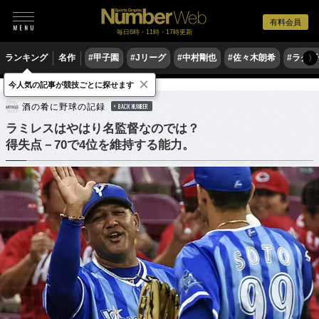
有料会員
毎日6時・11時・17時更新
ランキング
名作
#甲子園
#Jリーグ
#中村剛也
#佐々木朗希
#ラグ
〉
×
今人気の記事が競技ごとに探せます
野球
プロ野球
酒の肴に野球の記録
BACK NUMBER
ラミレスはやはり名監督なのでは？
得失点－70で4位を維持する能力。