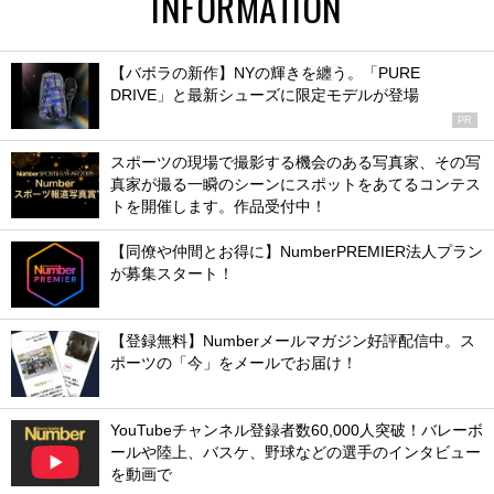
INFORMATION
【バボラの新作】NYの輝きを纏う。「PURE
DRIVE」と最新シューズに限定モデルが登場
PR
スポーツの現場で撮影する機会のある写真家、その写
真家が撮る一瞬のシーンにスポットをあてるコンテス
トを開催します。作品受付中！
【同僚や仲間とお得に】NumberPREMIER法人プラン
が募集スタート！
【登録無料】Numberメールマガジン好評配信中。ス
ポーツの「今」をメールでお届け！
YouTubeチャンネル登録者数60,000人突破！バレーボ
ールや陸上、バスケ、野球などの選手のインタビュー
を動画で