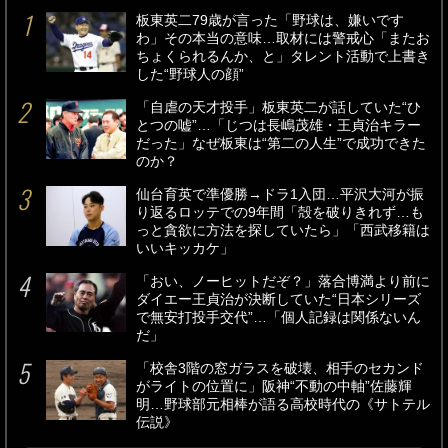
板東英二79歳が言った「野球は、嫌いです
わ」その本当の意味…取材には警戒心「またお
ちょくられるんか、と」タレント活動で上書き
した“野球人の顔”
「自虐の天才投手」板東英二が話していた“ひ
とつの嘘”…「じつは長嶋茂雄・王貞治キラー
だった」なぜ板東は“第二の人生”で成功できた
のか？
仙台育英で準優勝→ドラ1入団…平沢大河が振
り返るロッテでの9年間「殻を破りきれず…も
っと貪欲に方法を探していたら」「西武移籍は
いいキッカケ」
「おい、ノーヒットだぞ？」落合博満より前に
ダイエー王貞治が決断していた“日本シリーズ
で無安打投手交代”…「個人記録は関係ないん
だ」
「校舎3階の窓ガラスを破壊、相手のセカンド
がライトの位置に」阪神“不動の中軸”佐藤輝
明…野球部元相棒が語る高校時代の《サトテル
伝説》