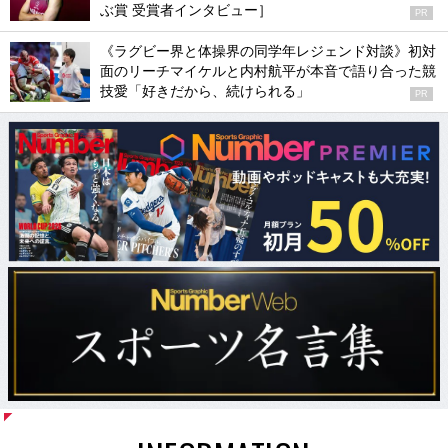
ぶ賞 受賞者インタビュー］
PR
《ラグビー界と体操界の同学年レジェンド対談》初対
面のリーチマイケルと内村航平が本音で語り合った競
技愛「好きだから、続けられる」
PR