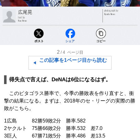
photograph by
広尾晃
Kyodo News
text by
Kou Hiroo
ポスト
シェア
コピー
2
/4
ページ目
この記事を1ページ目から読む
得失点で言えば、DeNAは6位になるはず。
このピタゴラス勝率で、今季の勝敗表を作り直すと、衝
撃の結果になる。まずは、2018年のセ・リーグの実際の勝
敗がこちら。
1広島 82勝59敗2分 勝率.582
2ヤクルト 75勝66敗2分 勝率.532 差7.0
3巨人 67勝71敗5分 勝率.486 差13.5