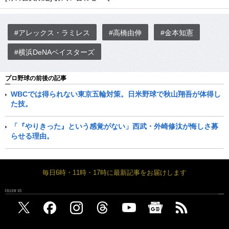
#アレックス・ラミレス
#高橋由伸
#金本知憲
#横浜DeNAベイスターズ
プロ野球の前後の記事
WBCでは得られない東京五輪対策。日米野球で秋山翔吾が体得し
た技。
「『やりきった』という感覚がない」西武・外崎修汰が悔しさ募
らせる理由。
毎日6時・11時・17時に最新記事をお届けします
FOLLOW US