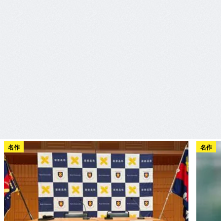
名作
名作