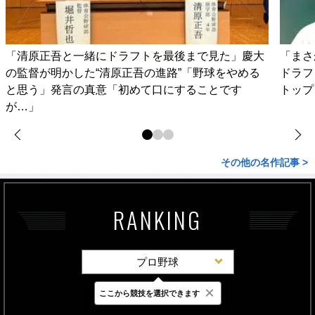
「清原正吾と一緒にドラフトを最後まで見た」慶大
「まさ
の監督が明かした“清原正吾の進路”「野球をやめる
ドラフ
と思う」発言の真意「初めて口にすることです
トップ
が…」
その他の名作記事 >
RANKING
プロ野球
×
ここから競技を選択できます
最新
24時間
週間