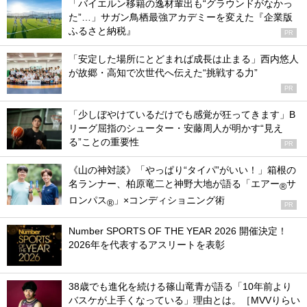
「バイエルン移籍の逸材輩出も“グラウンドがなかっ
た”…」サガン鳥栖最強アカデミーを変えた『企業版
ふるさと納税』
PR
「安定した場所にとどまれば成長は止まる」西内悠人
が故郷・高知で次世代へ伝えた“挑戦する力”
PR
「少しぼやけているだけでも感覚が狂ってきます」B
リーグ屈指のシューター・安藤周人が明かす“見え
る”ことの重要性
PR
《山の神対談》「やっぱり“タイパ”がいい！」箱根の
名ランナー、柏原竜二と神野大地が語る「エアー
サ
®
ロンパス
」×コンディショニング術
®
PR
Number SPORTS OF THE YEAR 2026 開催決定！
2026年を代表するアスリートを表彰
38歳でも進化を続ける篠山竜青が語る「10年前より
バスケが上手くなっている」理由とは。［MVVりらい