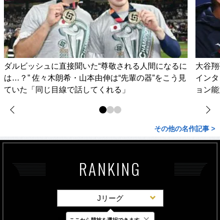
ダルビッシュに直接聞いた“尊敬される人間になるに
大谷翔
は…？” 佐々木朗希・山本由伸は“先輩の器”をこう見
インタ
ていた「同じ目線で話してくれる」
ョン能
その他の名作記事 >
RANKING
Jリーグ
×
ここから競技を選択できます