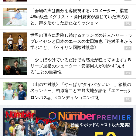
「会場の声は自分を客観視するバロメーター」柔道
48kg級金メダリスト・角田夏実が感じていた声の力
と、声を活かした新たなミッション
PR
世界の頂点に君臨し続けるオランダの超人ハリー・ラ
ブレイセンと日本のエースの太田海也「絶対王者から
学ぶこと」《ケイリン国際対談②》
PR
「少しぼやけているだけでも感覚が狂ってきます」B
リーグ屈指のシューター・安藤周人が明かす“見え
る”ことの重要性
PR
《山の神対談》「やっぱり“タイパ”がいい！」箱根の
名ランナー、柏原竜二と神野大地が語る「エアー
サ
®
ロンパス
」×コンディショニング術
®
PR