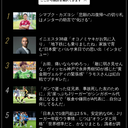
最新
24時間
週間
シマブク・カズヨシ「悲願のJ1復帰への切り札
はメンターの助言で“化ける”」
イニエスタ38歳「オコノミヤキがお気に入
り」「地下鉄にも乗りましたね」家族で育
む“日本愛”とバルサ来日での思い出〈インタビ
ュー〉
「お前、痛いならやめろっ」「敵に弱さ見せん
な」ヴィッセル神戸で永井秀樹SDが感じた“黄
金期ヴェルディの緊張感”「ラモスさんは紅白
戦でブチギレた」
「ガンで逝った従兄弟、事故死した友のため
に」元“崖っぷちJリーガー”がシンガポール代
表になるまで「板倉や鎌田がA代表に…自分は
何してるんだ」
「日本人で1億円超は2.5％。安定的なGK」Jリ
ーガー年収ウラ事情…じつは“オランダと同
格”「世界標準だと、かなりまとも」識者が調