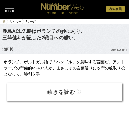
有料会員
毎日6時・11時・17時更新
サッカー
Jリーグ
鹿島ACL先勝はボランチの妙にあり。
三竿健斗が記した2戦目への誓い。
池田博一
2018/11/05 11:15
ボランチ。ポルトガル語で「ハンドル」を意味する言葉だ。アント
ラーズの守備的MFの2人が、まさにその言葉通りに攻守の舵取り役
となって、勝利を手...
続きを読む