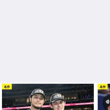
名作
名作