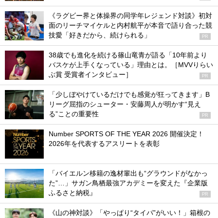
《ラグビー界と体操界の同学年レジェンド対談》初対
面のリーチマイケルと内村航平が本音で語り合った競
技愛「好きだから、続けられる」
PR
38歳でも進化を続ける篠山竜青が語る「10年前より
バスケが上手くなっている」理由とは。［MVVりらい
ぶ賞 受賞者インタビュー］
PR
「少しぼやけているだけでも感覚が狂ってきます」B
リーグ屈指のシューター・安藤周人が明かす“見え
る”ことの重要性
PR
Number SPORTS OF THE YEAR 2026 開催決定！
2026年を代表するアスリートを表彰
「バイエルン移籍の逸材輩出も“グラウンドがなかっ
た”…」サガン鳥栖最強アカデミーを変えた『企業版
ふるさと納税』
PR
《山の神対談》「やっぱり“タイパ”がいい！」箱根の