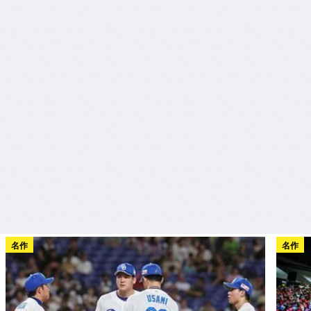
名作
名作