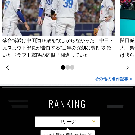
落合博満は中田翔18歳を欲しがらなかった…中日・
関田誠
元スカウト部長が告白する“近年の深刻な貧打”を招
大…男
いたドラフト戦略の痛恨「間違っていた」
は映ら
その他の名作記事 >
RANKING
Jリーグ
×
ここから競技を選択できます