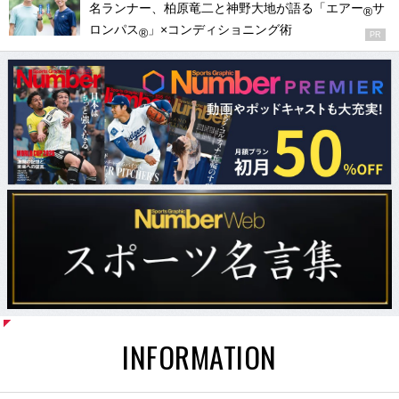
名ランナー、柏原竜二と神野大地が語る「エアー
サ
®
ロンパス
」×コンディショニング術
®
PR
INFORMATION