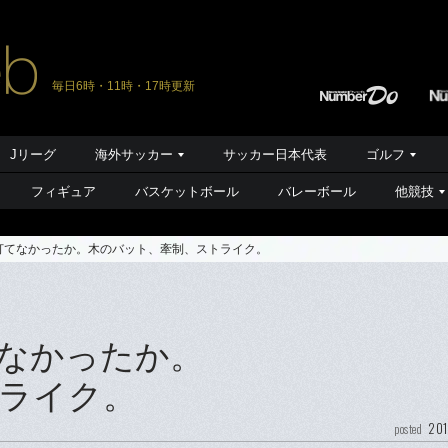
毎日6時・11時・17時更新
Jリーグ
海外サッカー
サッカー日本代表
ゴルフ
フィギュア
バスケットボール
バレーボール
他競技
は打てなかったか。木のバット、牽制、ストライク。
てなかったか。
ライク。
201
posted