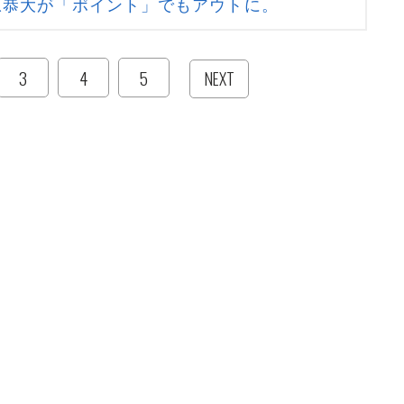
原恭大が「ポイント」でもアウトに。
3
4
5
NEXT