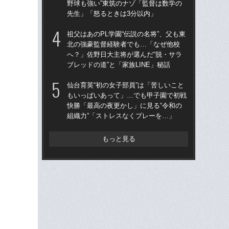
野球も強い”東筑のナゾ「監督は数学の
進
先生」「怒るときは3分以内」
な
祖父はあのPL学園“伝説の名将”、父も東
祖父
北の強豪監督経験者でも…「なぜ他校
北
へ？」佐野日大主将が選んだ“脱・サラ
へ？
ブレッドの道”と「家族LINE」秘話
ブレ
仙台育英“初の女子部員”は「苦しいこと
仙台
もいっぱいあって」…でも甲子園で初戦
も
快勝「最高の夜更かし」に見る“令和の
快勝
組織力”「ストレスなくプレーを…」
組織
もっと見る