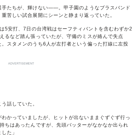
手たちが、輝けない――。甲子園のようなブラスバンド
、重苦しい試合展開にシーンと静まり返っていた。
は5安打、7日の台湾戦はセーフティバントを含むわずか2
抑えるなど踏ん張っていたが、守備のミスが絡んで失点
た。スタメンのうち6人が左打者という偏った打線に左投
ADVERTISEMENT
こう話していた。
がわかっていましたが、ヒットが出ないままぐずぐず行っ
気持ちはあったんですが、先頭バッターがなかなか出られ
ました」