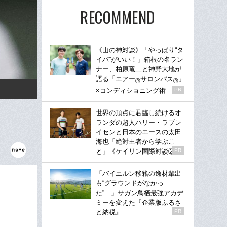
RECOMMEND
《山の神対談》「やっぱり“タ
イパ”がいい！」箱根の名ラン
ナー、柏原竜二と神野大地が
語る「エアー
サロンパス
」
®
®
×コンディショニング術
PR
世界の頂点に君臨し続けるオ
ランダの超人ハリー・ラブレ
イセンと日本のエースの太田
海也「絶対王者から学ぶこ
と」《ケイリン国際対談②》
PR
「バイエルン移籍の逸材輩出
も“グラウンドがなかっ
た”…」サガン鳥栖最強アカデ
ミーを変えた『企業版ふるさ
と納税』
PR