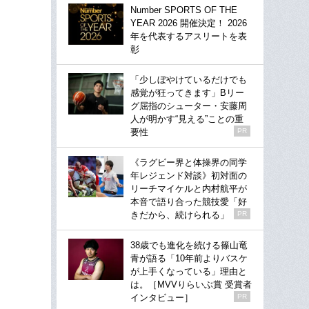
Number SPORTS OF THE
YEAR 2026 開催決定！ 2026
年を代表するアスリートを表
彰
「少しぼやけているだけでも
感覚が狂ってきます」Bリー
グ屈指のシューター・安藤周
人が明かす“見える”ことの重
要性
PR
《ラグビー界と体操界の同学
年レジェンド対談》初対面の
リーチマイケルと内村航平が
本音で語り合った競技愛「好
きだから、続けられる」
PR
38歳でも進化を続ける篠山竜
青が語る「10年前よりバスケ
が上手くなっている」理由と
は。［MVVりらいぶ賞 受賞者
インタビュー］
PR