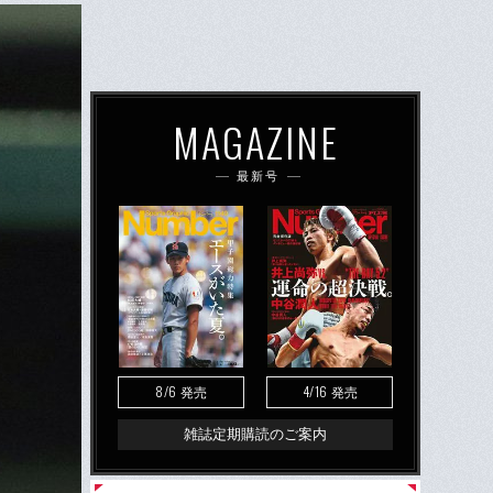
MAGAZINE
最新号
8/6
4/16
発売
発売
雑誌定期購読のご案内