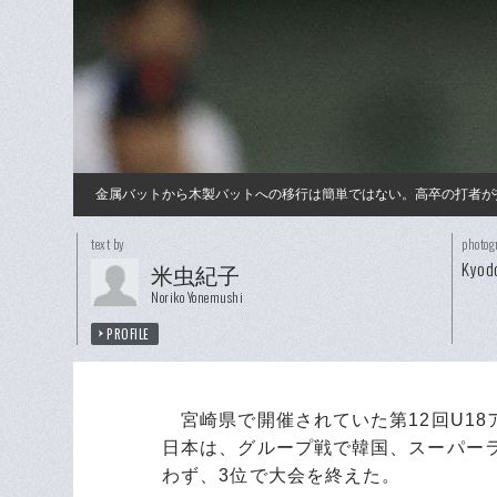
金属バットから木製バットへの移行は簡単ではない。高卒の打者が
text by
photog
Kyod
米虫紀子
Noriko Yonemushi
PROFILE
宮崎県で開催されていた第12回U18
日本は、グループ戦で韓国、スーパー
わず、3位で大会を終えた。