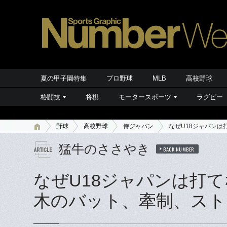
夏の甲子園特集
プロ野球
MLB
高校野球
格闘技
将棋
モータースポーツ
ラグビー
野球
高校野球
侍ジャパン
なぜU18ジャパン
猛牛のささやき
BACK NUMBER
なぜU18ジャパンは打
木のバット、牽制、スト