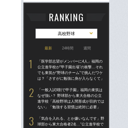
RANKING
高校野球
最新
24時間
週間
「医学部志望がメンバーに4人」福岡の
「
公立進学校が“甲子園出場”の衝撃…それ
公立
でも東筑が“野球のチーム”で挑んだワケ
でも
は？「さすがに勉強に身が入らなくて」
は
「一般入試9割で甲子園」福岡の東筑は
「
なぜ強い？ 野球部から東大合格の公立
球部
進学校「高校野球は人間形成が目的では
野球
ない」「勉強する習慣は絶対に必要」
先
「気合を入れる、とか嫌いなんです」野
「
球部から東大合格者2名…“公立進学校で
なぜ