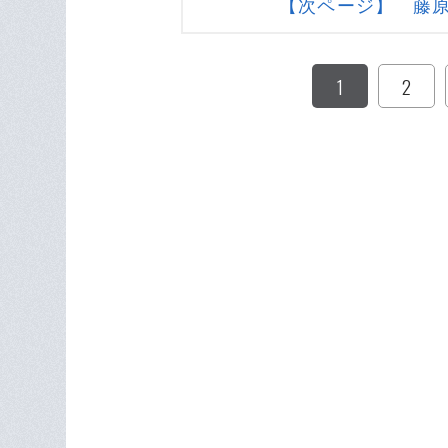
【次ページ】 藤
1
2