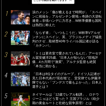
最新
24時間
週間
涙のメッシ「傷が癒えるまで時間が」「スペイ
ンに祝福を」アルゼンチン窮地→奇跡の大逆転
連発→非情ハンデに力尽き…W杯準優勝も国民
は熱烈に称えた
「ならず者」「いつもこうだ」W杯準Vアルゼ
ンチンにスペイン、英、ブラジルメディア猛批
判のナゼ…取材歴40年ライバル国記者が語る
「カチンバ」
「トミは更衣室で愛されているんだ」アーセナ
ル冨安健洋25歳、“日本人が知らない”現地評
価…4カ月間で“激変”、アルテタ監督も絶賛
「本当に助かる」
「日本は8位タイのグループ」ドイツ人記者が
見た日本代表の“現在地”と、堂安律でも伊藤洋
輝でもない「ブンデスで最もよかった」日本人
選手とは？
ネイマールは「12歳でレアル勧誘」、ロナウ
ジーニョはどう育った？ 王国ブラジル《幼少
期の黄金ルートと壮絶な競争原理》とは