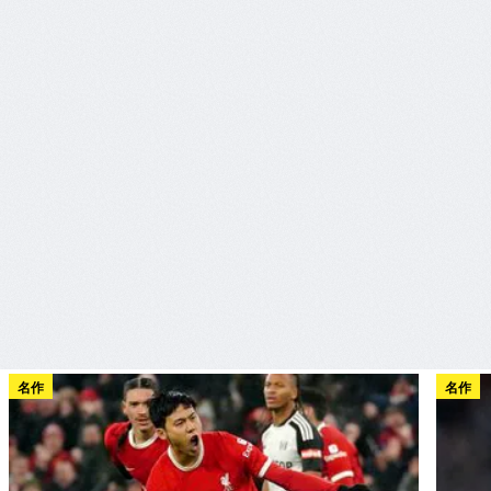
名作
名作