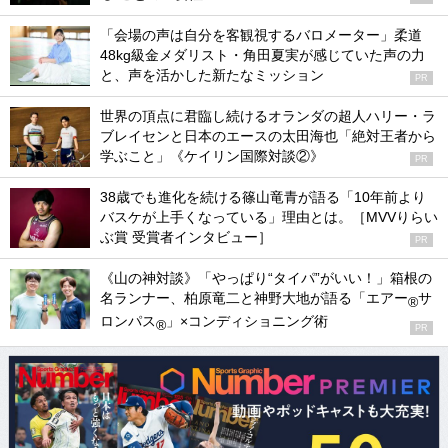
「会場の声は自分を客観視するバロメーター」柔道
48kg級金メダリスト・角田夏実が感じていた声の力
と、声を活かした新たなミッション
PR
世界の頂点に君臨し続けるオランダの超人ハリー・ラ
ブレイセンと日本のエースの太田海也「絶対王者から
学ぶこと」《ケイリン国際対談②》
PR
38歳でも進化を続ける篠山竜青が語る「10年前より
バスケが上手くなっている」理由とは。［MVVりらい
ぶ賞 受賞者インタビュー］
PR
《山の神対談》「やっぱり“タイパ”がいい！」箱根の
名ランナー、柏原竜二と神野大地が語る「エアー
サ
®
ロンパス
」×コンディショニング術
®
PR