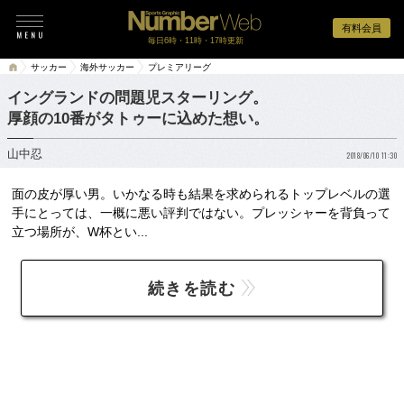
有料会員
毎日6時・11時・17時更新
サッカー
海外サッカー
プレミアリーグ
イングランドの問題児スターリング。
厚顔の10番がタトゥーに込めた想い。
山中忍
2018/06/10 11:30
面の皮が厚い男。いかなる時も結果を求められるトップレベルの選
手にとっては、一概に悪い評判ではない。プレッシャーを背負って
立つ場所が、W杯とい...
続きを読む