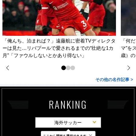
「俺んち、泊まれば？」遠藤航に密着TVディレクタ
「何だ
ーは見た…リバプールで愛されるまでの“壮絶な1カ
マ”を
月”「ファウルしないとかあり得ない」
歳）の
その他の名作記事 >
RANKING
海外サッカー
×
ここから競技を選択できます