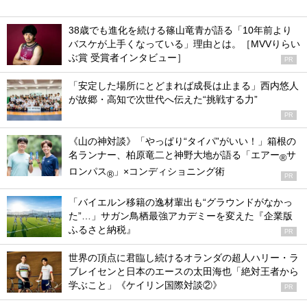
38歳でも進化を続ける篠山竜青が語る「10年前より
バスケが上手くなっている」理由とは。［MVVりらい
ぶ賞 受賞者インタビュー］
PR
「安定した場所にとどまれば成長は止まる」西内悠人
が故郷・高知で次世代へ伝えた“挑戦する力”
PR
《山の神対談》「やっぱり“タイパ”がいい！」箱根の
名ランナー、柏原竜二と神野大地が語る「エアー
サ
®
ロンパス
」×コンディショニング術
®
PR
「バイエルン移籍の逸材輩出も“グラウンドがなかっ
た”…」サガン鳥栖最強アカデミーを変えた『企業版
ふるさと納税』
PR
世界の頂点に君臨し続けるオランダの超人ハリー・ラ
ブレイセンと日本のエースの太田海也「絶対王者から
学ぶこと」《ケイリン国際対談②》
PR