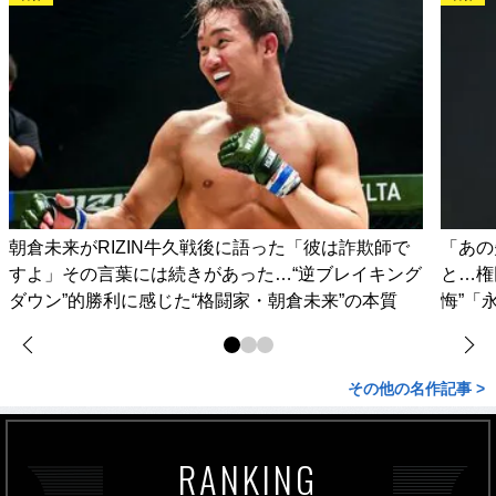
朝倉未来がRIZIN牛久戦後に語った「彼は詐欺師で
「あの
すよ」その言葉には続きがあった…“逆ブレイキング
と…権
ダウン”的勝利に感じた“格闘家・朝倉未来”の本質
悔”「
その他の名作記事 >
RANKING