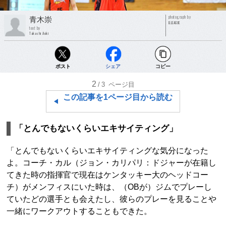
photograph by
青木崇
B.LEAGUE
text by
Takashi Aoki
ポスト
シェア
コピー
2
/3
ページ目
この記事を1ページ目から読む
「とんでもないくらいエキサイティング」
「とんでもないくらいエキサイティングな気分になった
よ。コーチ・カル（ジョン・カリパリ：ドジャーが在籍し
てきた時の指揮官で現在はケンタッキー大のヘッドコー
チ）がメンフィスにいた時は、（OBが）ジムでプレーし
ていたどの選手とも会えたし、彼らのプレーを見ることや
一緒にワークアウトすることもできた。