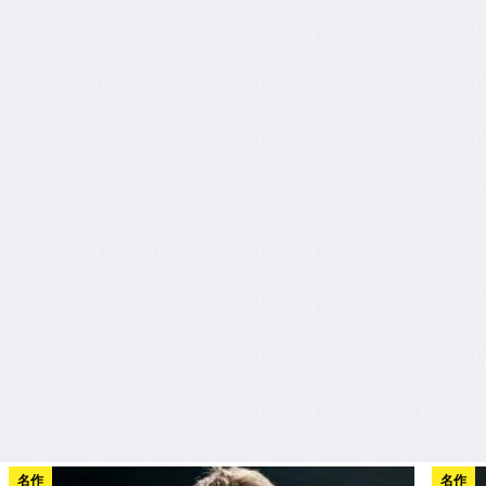
名作
名作