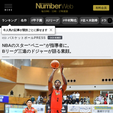
有料会員
毎日6時・11時・17時更新
ランキング
名作
#甲子園
#Jリーグ
#中村剛也
#佐々木朗希
#ラグ
〉
×
今人気の記事が競技ごとに探せます
バスケットボール
Bリーグ
バスケットボールPRESS
BACK NUMBER
NBAのスター“ペニー”が指導者に。
Bリーグ三遠のドジャーが語る素顔。