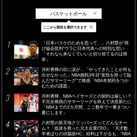
バスケットボール
×
ここから競技を選択できます
最新
24時間
週間
「日本バスケのためを思って…」八村塁が“再
び協会批判”ウラに日本代表への特別な想い
「それなら来なくていいと切り捨てるのは簡
単」
河村勇輝の目に涙が…「やってきたことが何も
出せなかった」NBA挑戦3年目“覚悟を持って臨
んだサマーリーグ”で痛感「NBA本契約をつか
むための課題」
河村勇輝、NBAペイサーズとの契約は厳しい？
不完全燃焼のサマーリーグを終えて決意新たに
「NBAまでの2カ月間、ここ数年で一番きつい
夏にします」
八村塁の新天地クリッパーズってどんなチー
ム？「低迷を救った元大企業CEO」「天才数
学者ばりの頭脳派HC」給料は下がるも、“NBA