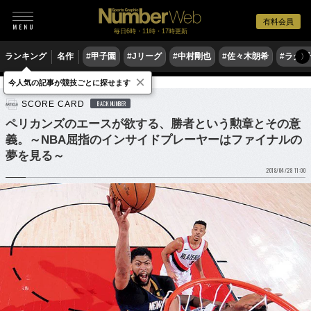
有料会員
毎日6時・11時・17時更新
ランキング
名作
#甲子園
#Jリーグ
#中村剛也
#佐々木朗希
#ラグ
〉
×
今人気の記事が競技ごとに探せます
バスケットボール
NBA
SCORE CARD
BACK NUMBER
ペリカンズのエースが欲する、勝者という勲章とその意
義。～NBA屈指のインサイドプレーヤーはファイナルの
夢を見る～
2018/04/28 11:00