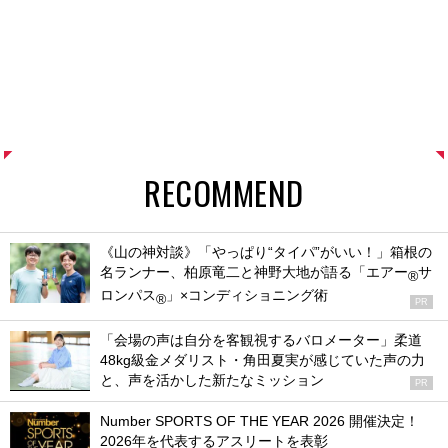
RECOMMEND
《山の神対談》「やっぱり“タイパ”がいい！」箱根の
名ランナー、柏原竜二と神野大地が語る「エアー
サ
®
ロンパス
」×コンディショニング術
®
PR
「会場の声は自分を客観視するバロメーター」柔道
48kg級金メダリスト・角田夏実が感じていた声の力
と、声を活かした新たなミッション
PR
Number SPORTS OF THE YEAR 2026 開催決定！
2026年を代表するアスリートを表彰