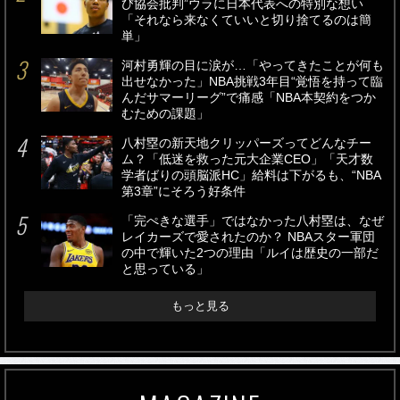
び協会批判”ウラに日本代表への特別な想い
「それなら来なくていいと切り捨てるのは簡
単」
河村勇輝の目に涙が…「やってきたことが何も
出せなかった」NBA挑戦3年目“覚悟を持って臨
んだサマーリーグ”で痛感「NBA本契約をつか
むための課題」
八村塁の新天地クリッパーズってどんなチー
ム？「低迷を救った元大企業CEO」「天才数
学者ばりの頭脳派HC」給料は下がるも、“NBA
第3章”にそろう好条件
「完ぺきな選手」ではなかった八村塁は、なぜ
レイカーズで愛されたのか？ NBAスター軍団
の中で輝いた2つの理由「ルイは歴史の一部だ
と思っている」
もっと見る