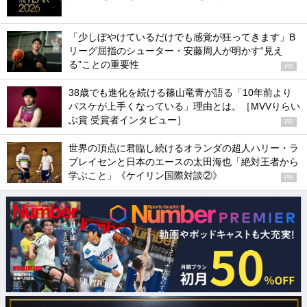
「少しぼやけているだけでも感覚が狂ってきます」B
リーグ屈指のシューター・安藤周人が明かす“見え
る”ことの重要性
PR
38歳でも進化を続ける篠山竜青が語る「10年前より
バスケが上手くなっている」理由とは。［MVVりらい
ぶ賞 受賞者インタビュー］
PR
世界の頂点に君臨し続けるオランダの超人ハリー・ラ
ブレイセンと日本のエースの太田海也「絶対王者から
学ぶこと」《ケイリン国際対談②》
PR