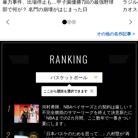
暴力事件、出場停止も…甲子園優勝7回の最強野球
ラジル
部で何が？ 名門の崩壊がはじまった日
カオス
その他の名作記事 >
RANKING
バスケットボール
×
ここから競技を選択できます
最新
24時間
週間
河村勇輝、NBAペイサーズとの契約は厳しい？
不完全燃焼のサマーリーグを終えて決意新たに
「NBAまでの2カ月間、ここ数年で一番きつい
夏にします」
「日本バスケのためを思って…」八村塁が“再