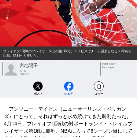
プレイオフ1回戦のブレイザーズとの第1戦で、デイビスはチーム最多となる35得点を
記録、勝利へと導いた。
photograph by
宮地陽子
Getty Images
text by
Yoko Miyaji
ポスト
シェア
コピー
アンソニー・デイビス（ニューオーリンズ・ペリカン
ズ）にとって、それはずっと求め続けてきた勝利だった。
4月14日、プレイオフ1回戦の対ポートランド・トレイルブ
レイザーズ第1戦に勝利、NBAに入って6シーズン目にして