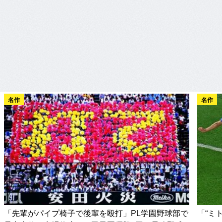
名作
名作
「先輩がパイプ椅子で後輩を殴打」PL学園野球部で
「“ミ