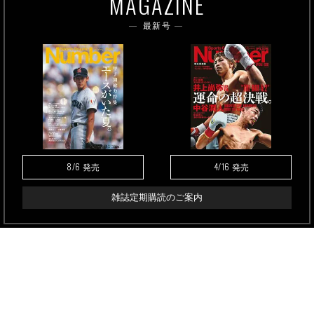
MAGAZINE
最新号
8/6
4/16
発売
発売
雑誌定期購読のご案内