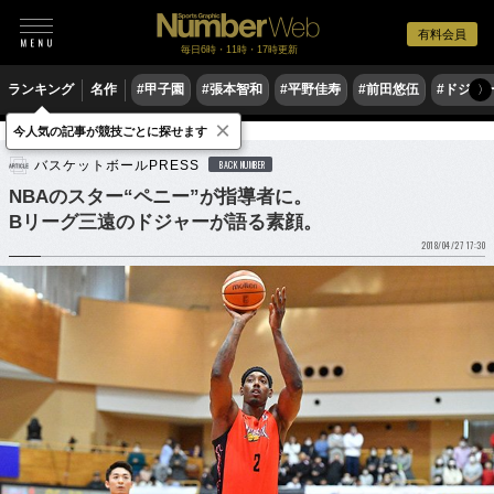
有料会員
毎日6時・11時・17時更新
ランキング
名作
#甲子園
#張本智和
#平野佳寿
#前田悠伍
#ドジャ
〉
×
今人気の記事が競技ごとに探せます
バスケットボール
Bリーグ
バスケットボールPRESS
BACK NUMBER
NBAのスター“ペニー”が指導者に。
Bリーグ三遠のドジャーが語る素顔。
2018/04/27 17:30