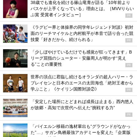
38歳でも進化を続ける篠山竜青が語る「10年前より
バスケが上手くなっている」理由とは。［MVVりらい
ぶ賞 受賞者インタビュー］
PR
《ラグビー界と体操界の同学年レジェンド対談》初対
面のリーチマイケルと内村航平が本音で語り合った競
技愛「好きだから、続けられる」
PR
「少しぼやけているだけでも感覚が狂ってきます」B
リーグ屈指のシューター・安藤周人が明かす“見え
る”ことの重要性
PR
世界の頂点に君臨し続けるオランダの超人ハリー・ラ
ブレイセンと日本のエースの太田海也「絶対王者から
学ぶこと」《ケイリン国際対談②》
PR
「安定した場所にとどまれば成長は止まる」西内悠人
が故郷・高知で次世代へ伝えた“挑戦する力”
PR
「バイエルン移籍の逸材輩出も“グラウンドがなかっ
た”…」サガン鳥栖最強アカデミーを変えた『企業版