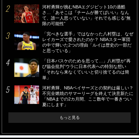
河村勇輝が挑むNBAエグジビット10の過酷
さ…「あそこは『チームが勝てばいい』なん
て、誰一人思っていない」それでも感じる“無
限の可能性”
「完ぺきな選手」ではなかった八村塁は、なぜ
レイカーズで愛されたのか？ NBAスター軍団
の中で輝いた2つの理由「ルイは歴史の一部だ
と思っている」
「日本バスケのためを思って…」八村塁が“再
び協会批判”ウラに日本代表への特別な想い
「それなら来なくていいと切り捨てるのは簡
単」
河村勇輝、NBAペイサーズとの契約は厳しい？
不完全燃焼のサマーリーグを終えて決意新たに
「NBAまでの2カ月間、ここ数年で一番きつい
夏にします」
もっと見る