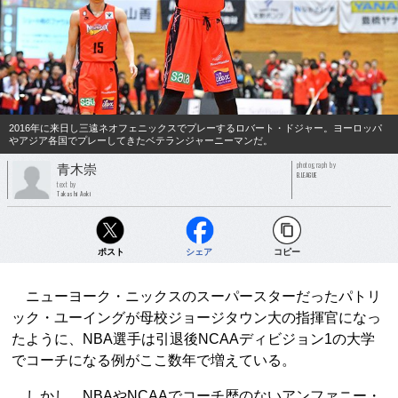
2016年に来日し三遠ネオフェニックスでプレーするロバート・ドジャー。ヨーロッパ
やアジア各国でプレーしてきたベテランジャーニーマンだ。
photograph by
青木崇
B.LEAGUE
text by
Takashi Aoki
ポスト
シェア
コピー
ニューヨーク・ニックスのスーパースターだったパトリ
ック・ユーイングが母校ジョージタウン大の指揮官になっ
たように、NBA選手は引退後NCAAディビジョン1の大学
でコーチになる例がここ数年で増えている。
しかし、NBAやNCAAでコーチ歴のないアンファニー・