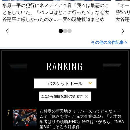
水原一平の犯行に米メディア本音「我々は最悪のこ
「オー
とをしていた」「バレロはどこに行った？」なぜ大
勝“ハ
谷翔平に厳しかったのか…一変の現地報道まとめ
大谷翔
その他の名作記事 >
RANKING
バスケットボール
×
ここから競技を選択できます
最新
24時間
週間
八村塁の新天地クリッパーズってどんなチー
ム？「低迷を救った元大企業CEO」「天才数
学者ばりの頭脳派HC」給料は下がるも、“NBA
第3章”にそろう好条件