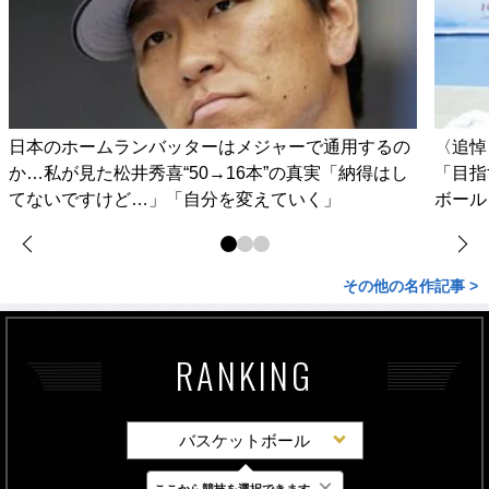
日本のホームランバッターはメジャーで通用するの
〈追悼
か…私が見た松井秀喜“50→16本”の真実「納得はし
「目指
てないですけど…」「自分を変えていく」
ボール
その他の名作記事 >
RANKING
バスケットボール
×
ここから競技を選択できます