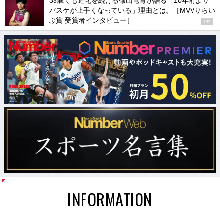
38歳でも進化を続ける篠山竜青が語る「10年前より
バスケが上手くなっている」理由とは。［MVVりらい
ぶ賞 受賞者インタビュー］
PR
INFORMATION