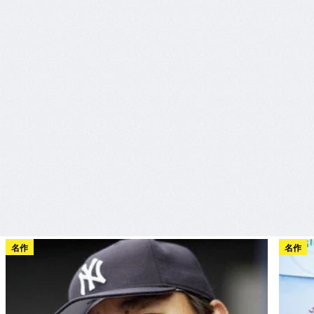
名作
名作