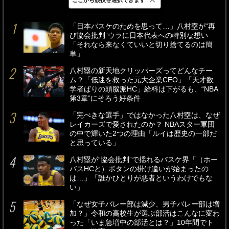
最新
24時間
週間
「日本バスケのためを思って…」八村塁が“再
び協会批判”ウラに日本代表への特別な想い
「それなら来なくていいと切り捨てるのは簡
単」
八村塁の新天地クリッパーズってどんなチー
ム？「低迷を救った元大企業CEO」「天才数
学者ばりの頭脳派HC」給料は下がるも、“NBA
第3章”にそろう好条件
「完ぺきな選手」ではなかった八村塁は、なぜ
レイカーズで愛されたのか？ NBAスター軍団
の中で輝いた2つの理由「ルイは歴史の一部だ
と思っている」
八村塁が“協会批判”で揺れるバスケ界「（ホー
バスHCと）ボタンの掛け違いが始まったの
は…」「誰かひとりが悪者というわけでもな
い」
「なぜ女子バレー部は減少、男子バレー部は増
加？」令和の高校生が選ぶ部活はこんなに変わ
った「いま急増中の部活とは？」10年間でト