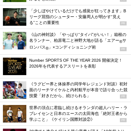
「少しぼやけているだけでも感覚が狂ってきます」B
リーグ屈指のシューター・安藤周人が明かす“見え
る”ことの重要性
PR
《山の神対談》「やっぱり“タイパ”がいい！」箱根の
名ランナー、柏原竜二と神野大地が語る「エアー
サ
®
ロンパス
」×コンディショニング術
®
PR
Number SPORTS OF THE YEAR 2026 開催決定！
2026年を代表するアスリートを表彰
《ラグビー界と体操界の同学年レジェンド対談》初対
面のリーチマイケルと内村航平が本音で語り合った競
技愛「好きだから、続けられる」
PR
世界の頂点に君臨し続けるオランダの超人ハリー・ラ
ブレイセンと日本のエースの太田海也「絶対王者から
学ぶこと」《ケイリン国際対談②》
PR