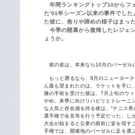
年間ランキングトップ10からフェ
た'01年シーズン以来の事件でし
た彼に、焦りや諦めの様子はまっ
今季の開幕から復帰したレジェン
ょうか。
彼の姿は、本来なら10月のバーゼル
もっと遡るなら、8月のニューヨーク
ん最も望まれたのは、ラケットを手に、
膝の手術を受けた彼は、7月上旬のウ
やめ、来季に向けリハビリとトレーニ
な人気と存在感を誇る彼は、“テニス界
選手権で会見等を行う予定だった。し
大会が始まると公衆の面前に姿を現す
手権では、開催地のバーゼルに足を運