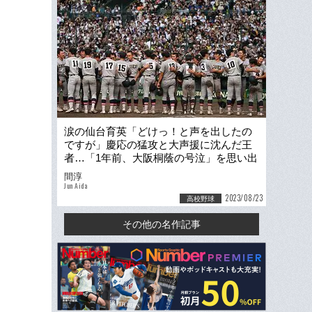
涙の仙台育英「どけっ！と声を出したの
ですが」慶応の猛攻と大声援に沈んだ王
者…「1年前、大阪桐蔭の号泣」を思い出
す“アウェー感”
間淳
Jun Aida
2023/08/23
高校野球
その他の名作記事