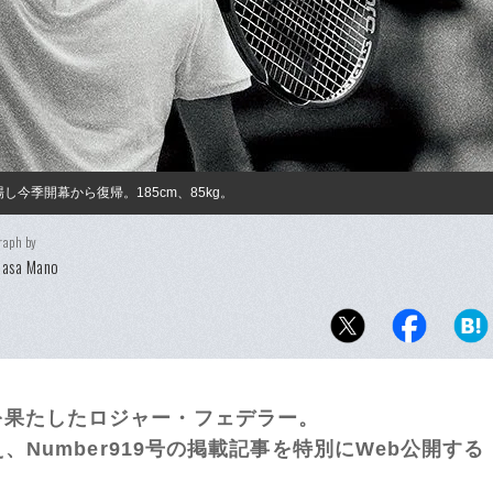
今季開幕から復帰。185cm、85kg。
raph by
masa Mano
果たしたロジャー・フェデラー。
、Number919号の掲載記事を特別にWeb公開する