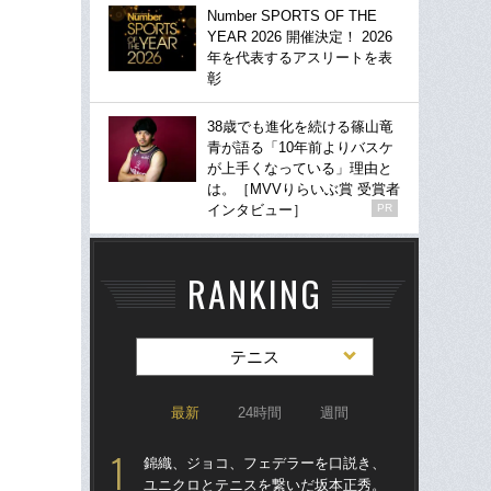
Number SPORTS OF THE
YEAR 2026 開催決定！ 2026
年を代表するアスリートを表
彰
38歳でも進化を続ける篠山竜
青が語る「10年前よりバスケ
が上手くなっている」理由と
は。［MVVりらいぶ賞 受賞者
インタビュー］
PR
RANKING
テニス
最新
24時間
週間
錦織、ジョコ、フェデラーを口説き、
テニ
ユニクロとテニスを繋いだ坂本正秀。
女王