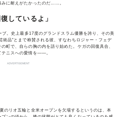
痛みに耐えがたかったのだ……。
回復しているよ」
ーブ。史上最多17度のグランドスラム優勝を誇り、その美
芸術品”とまで称賛される彼、すなわちロジャー・フェデ
その町で、自らの胸の内を語り始めた。ケガの回復具合、
てテニスへの愛情を――。
ADVERTISEMENT
。夏のリオ五輪と全米オープンを欠場するというのは、本
ープンの頃から、膝の状態がとても良くなっているのを感