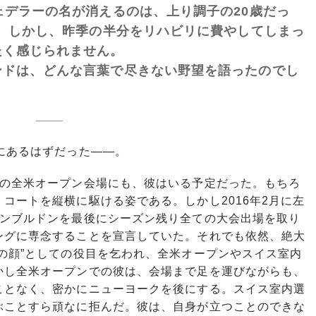
デラーの名が消えるのは、上り調子の20歳だっ
た。しかし、昨季の半分をリハビリに費やしてしまっ
たく感じられません。
ドは、どんな言葉で尽きない野望を語ったのでし
にあるはずだった――。
の全米オープン会場にも、彼はいる予定だった。もちろ
コートを縦横に駆ける姿である。しかし2016年2月に左
ィンブルドンを最後にシーズン残り全ての大会出場を取り
ングに専念することを宣言していた。それでも依然、絶大
の顔”としての役目を乞われ、全米オープンやスイス室内
かし全米オープンでの彼は、会場まで足を運びながらも、
ことなく、密かにニューヨークを後にする。スイス室内選
ぶことすら頑なに拒んだ。彼は、自身が立つことのできな