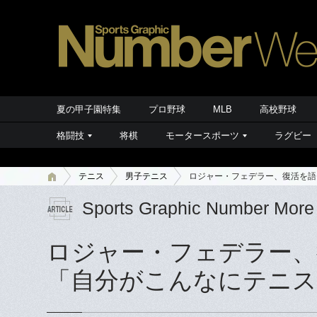
夏の甲子園特集
プロ野球
MLB
高校野球
格闘技
将棋
モータースポーツ
ラグビー
テニス
男子テニス
ロジャー・フェデラー、復活を語
Sports Graphic Number More
ロジャー・フェデラー、
「自分がこんなにテニス