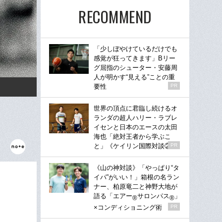
RECOMMEND
「少しぼやけているだけでも
感覚が狂ってきます」Bリー
グ屈指のシューター・安藤周
人が明かす“見える”ことの重
要性
PR
世界の頂点に君臨し続けるオ
ランダの超人ハリー・ラブレ
イセンと日本のエースの太田
海也「絶対王者から学ぶこ
と」《ケイリン国際対談②》
PR
《山の神対談》「やっぱり“タ
イパ”がいい！」箱根の名ラン
ナー、柏原竜二と神野大地が
語る「エアー
サロンパス
」
®
®
×コンディショニング術
PR