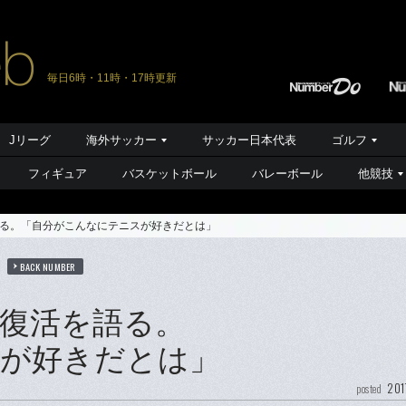
毎日6時・11時・17時更新
Jリーグ
海外サッカー
サッカー日本代表
ゴルフ
フィギュア
バスケットボール
バレーボール
他競技
る。「自分がこんなにテニスが好きだとは」
BACK NUMBER
復活を語る。
が好きだとは」
201
posted