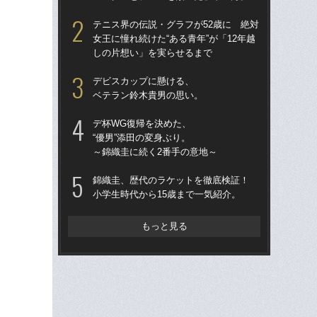
し
テニス界の伝説・グラフが52歳に 絶対
女王に憧れ続けた“ある青年”が「12年越
錦
しの片想い」を実らせるまで
小学
デビスカップに懸ける、
檜
ベテラン鈴木貴男の思い。
者か
像”
デ杯WG復帰を決めた、
「
“優男”添田の変身ぶり。
～錦織圭に続く2番手の意地～
テ
郎が
錦織圭、歴代のラケットを徹底検証！
小学生時代から15歳まで一気紹介。
錦
プロ
もっと見る