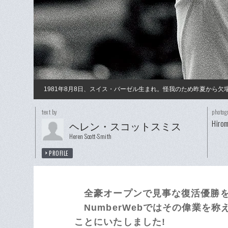
1981年8月8日、スイス・バーゼル生まれ。怪我のため昨夏から欠場し
text by
photog
Hiro
ヘレン・スコットスミス
Heren Scott-Smith
PROFILE
全豪オープンで見事な復活優勝を
NumberWebではその偉業を称え
ことにいたしました!