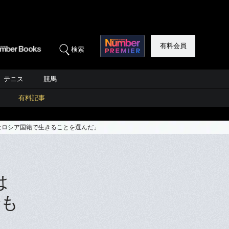
有料会員
検索
テニス
競馬
有料記事
私はロシア国籍で生きることを選んだ」
は
でも