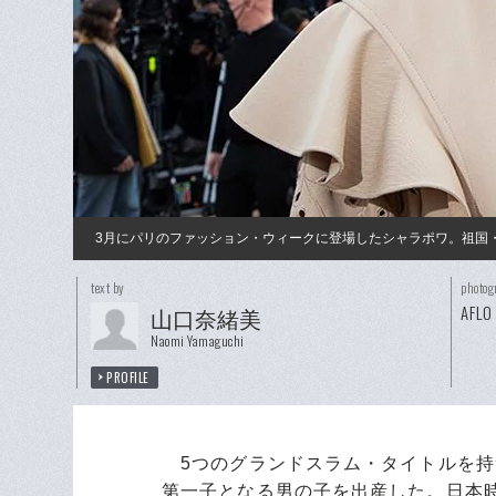
3月にパリのファッション・ウィークに登場したシャラポワ。祖国・
text by
photog
AFLO
山口奈緒美
Naomi Yamaguchi
PROFILE
5つのグランドスラム・タイトルを持
第一子となる男の子を出産した。日本時