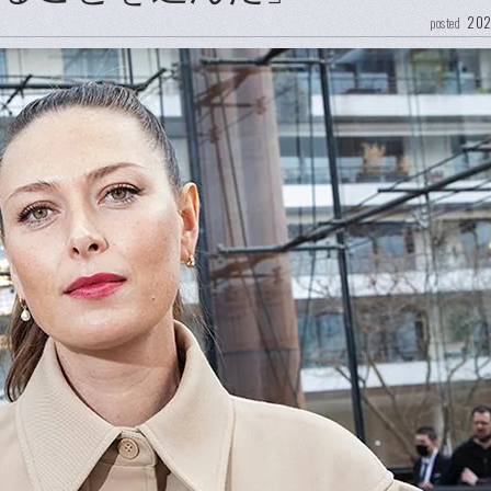
202
posted