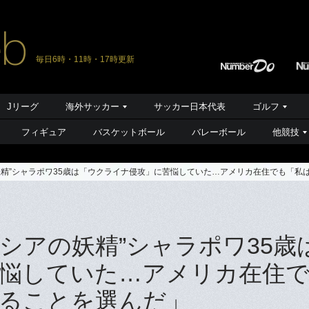
毎日6時・11時・17時更新
Jリーグ
海外サッカー
サッカー日本代表
ゴルフ
フィギュア
バスケットボール
バレーボール
他競技
の妖精”シャラポワ35歳は「ウクライナ侵攻」に苦悩していた…アメリカ在住でも「
ロシアの妖精”シャラポワ35歳
悩していた…アメリカ在住
ることを選んだ」