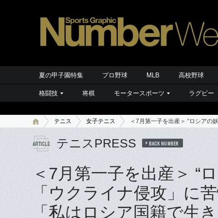
夏の甲子園特集
プロ野球
MLB
高校野球
格闘技
将棋
モータースポーツ
ラグビー
テニス
女子テニス
＜7月第一子を出産＞ “ロシア
テニスPRESS
BACK NUMBER
＜7月第一子を出産＞ “
「ウクライナ侵攻」に苦
「私はロシア国籍で生き