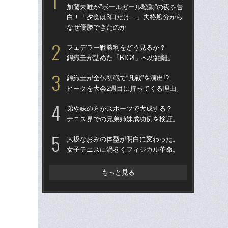
加藤未唯が”ボールガール騒動”の夜を告
女王
白！「夕食は3口だけ…」失格処分から
し
なぜ優勝できたのか
テ
フェデラー戦勝利をどう見るか？
マ
錦織圭が詰めた「BIG4」への距離。
った
ン”
錦織圭が全仏初戦で“凡戦”を演出!?
ピークを大会2週目に持ってくる理由。
「
て
弟や妹の方がスポーツで大成する？
田
テニス界での兄弟姉妹成功例を検証。
を
大坂なおみの体型が明白に変わった。
錦
女子テニスに渦巻くフィジカル革命。
ユ
引退
もっと見る
らな
四大
さ