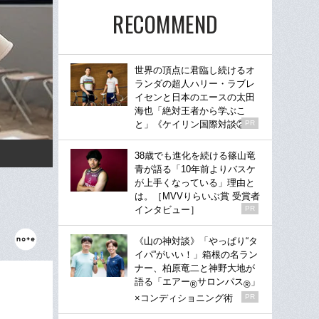
RECOMMEND
世界の頂点に君臨し続けるオ
ランダの超人ハリー・ラブレ
イセンと日本のエースの太田
海也「絶対王者から学ぶこ
と」《ケイリン国際対談②》
PR
38歳でも進化を続ける篠山竜
青が語る「10年前よりバスケ
が上手くなっている」理由と
は。［MVVりらいぶ賞 受賞者
インタビュー］
PR
《山の神対談》「やっぱり“タ
イパ”がいい！」箱根の名ラン
ナー、柏原竜二と神野大地が
語る「エアー
サロンパス
」
®
®
×コンディショニング術
PR