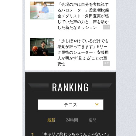
「会場の声は自分を客観視す
るバロメーター」柔道48kg級
金メダリスト・角田夏実が感
じていた声の力と、声を活か
した新たなミッション
PR
「少しぼやけているだけでも
感覚が狂ってきます」Bリー
グ屈指のシューター・安藤周
人が明かす“見える”ことの重
要性
PR
RANKING
テニス
最新
24時間
週間
「キャリア終わっちゃうんじゃない？」
テニ