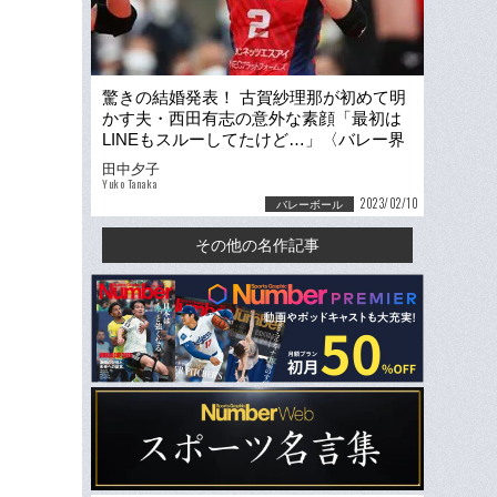
驚きの結婚発表！ 古賀紗理那が初めて明
かす夫・西田有志の意外な素顔「最初は
LINEもスルーしてたけど…」〈バレー界
のビッグカップル秘話〉
田中夕子
Yuko Tanaka
2023/02/10
バレーボール
その他の名作記事