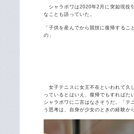
シャラポワは2020年2月に突如現役
なことも語っていた。
「子供を産んでから競技に復帰するこ
の」
女子テニスに女王不在といわれて久し
っているとはいえ、復帰でもすればた
シャラポワに二言はなさそうだ。「テ
う思考は、自身が少女のときの経験か