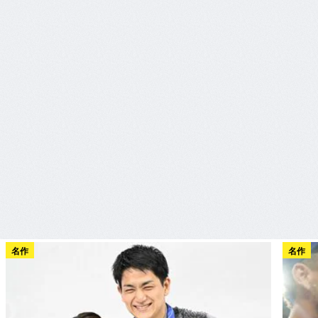
名作
名作