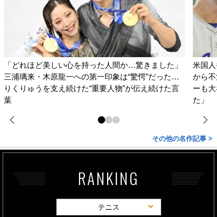
「どれほど美しい心を持った人間か…驚きました」
米国人
三浦璃来・木原龍一への第一印象は“驚愕”だった…
から不
りくりゅうを支え続けた“重要人物”が伝え続けた言
ーも大
葉
た」
その他の名作記事 >
RANKING
テニス