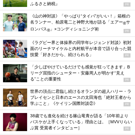
ふるさと納税』
PR
《山の神対談》「やっぱり“タイパ”がいい！」箱根の
名ランナー、柏原竜二と神野大地が語る「エアー
サ
®
ロンパス
」×コンディショニング術
®
PR
《ラグビー界と体操界の同学年レジェンド対談》初対
面のリーチマイケルと内村航平が本音で語り合った競
技愛「好きだから、続けられる」
PR
「少しぼやけているだけでも感覚が狂ってきます」B
リーグ屈指のシューター・安藤周人が明かす“見え
る”ことの重要性
PR
世界の頂点に君臨し続けるオランダの超人ハリー・ラ
ブレイセンと日本のエースの太田海也「絶対王者から
学ぶこと」《ケイリン国際対談②》
PR
38歳でも進化を続ける篠山竜青が語る「10年前より
バスケが上手くなっている」理由とは。［MVVりらい
ぶ賞 受賞者インタビュー］
PR