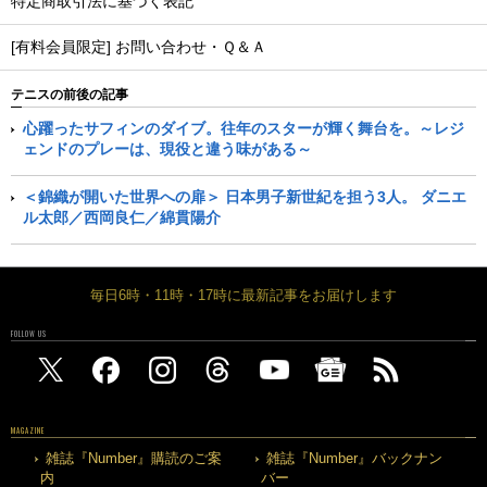
特定商取引法に基づく表記
[有料会員限定] お問い合わせ・Ｑ＆Ａ
テニスの前後の記事
心躍ったサフィンのダイブ。往年のスターが輝く舞台を。～レジ
ェンドのプレーは、現役と違う味がある～
＜錦織が開いた世界への扉＞ 日本男子新世紀を担う3人。 ダニエ
ル太郎／西岡良仁／綿貫陽介
毎日6時・11時・17時に最新記事をお届けします
FOLLOW US
MAGAZINE
雑誌『Number』購読のご案
雑誌『Number』バックナン
内
バー