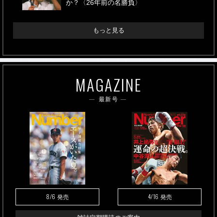
か？〈26年前の名勝負〉
もっと見る
MAGAZINE
最新号
8/6
4/16
発売
発売