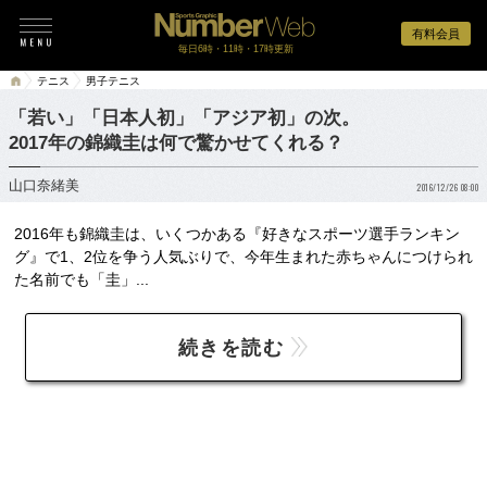
有料会員
毎日6時・11時・17時更新
テニス
男子テニス
「若い」「日本人初」「アジア初」の次。
2017年の錦織圭は何で驚かせてくれる？
山口奈緒美
2016/12/26 08:00
2016年も錦織圭は、いくつかある『好きなスポーツ選手ランキン
グ』で1、2位を争う人気ぶりで、今年生まれた赤ちゃんにつけられ
た名前でも「圭」...
続きを読む