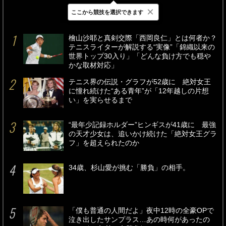
×
ここから競技を選択できます
最新
24時間
週間
檜山沙耶と真剣交際「西岡良仁」とは何者か？
テニスライターが解説する“実像”「錦織以来の
世界トップ30入り」「どんな負け方でも穏や
かな取材対応」
テニス界の伝説・グラフが52歳に 絶対女王
に憧れ続けた“ある青年”が「12年越しの片想
い」を実らせるまで
“最年少記録ホルダー”ヒンギスが41歳に 最強
の天才少女は、追いかけ続けた「絶対女王グラ
フ」を超えられたのか
34歳、杉山愛が挑む「勝負」の相手。
「僕も普通の人間だよ」夜中12時の全豪OPで
泣き出したサンプラス…あの時何があったの