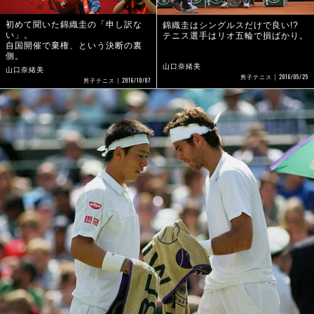
初めて聞いた錦織圭の「申し訳な
錦織圭はシングルスだけで良い!?
い」。
テニス選手はリオ五輪で損ばかり。
自国開催で棄権、という決断の裏
側。
山口奈緒美
山口奈緒美
2016/05/25
男子テニス
2016/10/07
男子テニス