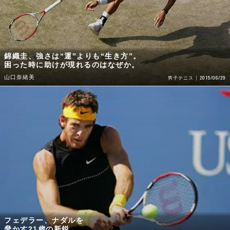
錦織圭、強さは“運”よりも“生き方”。
困った時に助けが現れるのはなぜか。
山口奈緒美
2015/06/29
男子テニス
フェデラー、ナダルを
脅かす21歳の新鋭。