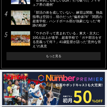
「世界的にも珍しい試み」打ち破った“フィギ
ュア界の通例”
「部活の体を成していない」練習は閑散、熱血
指導は空回り…弱小だった“偏差値78”「関西の
超進学校」ハンドボール部が強豪になった“奇
跡の軌跡”
「ウチの子って恵まれている」東大・京大に
100人以上が進学…超進学校で「ガチ部活をす
る意義って何？」41歳監督が語った“意外な答
え”の真意
もっと見る