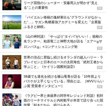
リーグ屈指のシューター・安藤周人が明かす“見え
る”ことの重要性
PR
「バイエルン移籍の逸材輩出も“グラウンドがなかっ
た”…」サガン鳥栖最強アカデミーを変えた『企業版
ふるさと納税』
PR
《山の神対談》「やっぱり“タイパ”がいい！」箱根の
名ランナー、柏原竜二と神野大地が語る「エアー
サ
®
ロンパス
」×コンディショニング術
®
PR
世界の頂点に君臨し続けるオランダの超人ハリー・ラ
ブレイセンと日本のエースの太田海也「絶対王者から
学ぶこと」《ケイリン国際対談②》
PR
38歳でも進化を続ける篠山竜青が語る「10年前より
バスケが上手くなっている」理由とは。［MVVりらい
ぶ賞 受賞者インタビュー］
PR
《ラグビー界と体操界の同学年レジェンド対談》初対
面のリーチマイケルと内村航平が本音で語り合った競
技愛「好きだから、続けられる」
PR