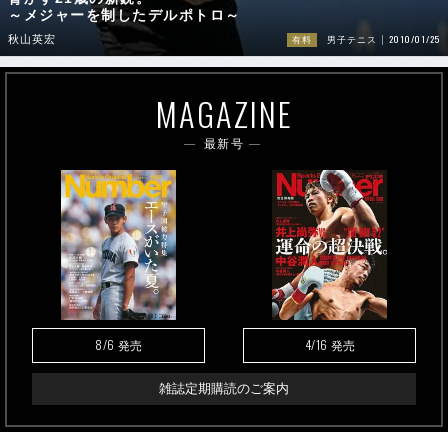
～メジャーを制したデルポトロ～
2010/01/25
秋山英宏
有料
男子テニス
MAGAZINE
最新号
8/6
4/16
発売
発売
雑誌定期購読のご案内