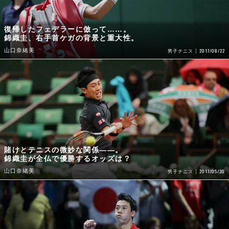
復帰したフェデラーに倣って……。
錦織圭、右手首ケガの背景と重大性。
山口奈緒美
2017/08/22
男子テニス
賭けとテニスの微妙な関係――。
錦織圭が全仏で優勝するオッズは？
山口奈緒美
2017/05/30
男子テニス