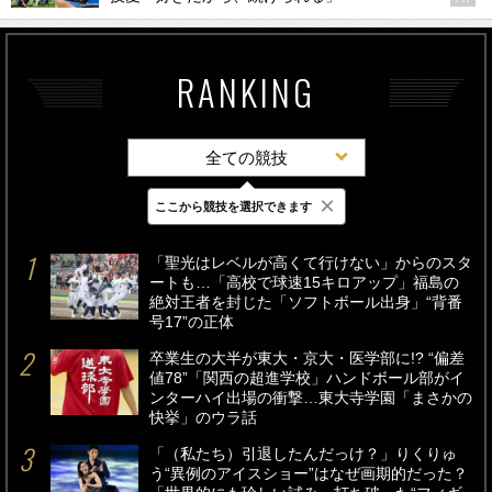
RANKING
全ての競技
×
ここから競技を選択できます
最新
24時間
週間
「聖光はレベルが高くて行けない」からのスタ
ートも…「高校で球速15キロアップ」福島の
絶対王者を封じた「ソフトボール出身」“背番
号17”の正体
卒業生の大半が東大・京大・医学部に!? “偏差
値78”「関西の超進学校」ハンドボール部がイ
ンターハイ出場の衝撃…東大寺学園「まさかの
快挙」のウラ話
「（私たち）引退したんだっけ？」りくりゅ
う“異例のアイスショー”はなぜ画期的だった？