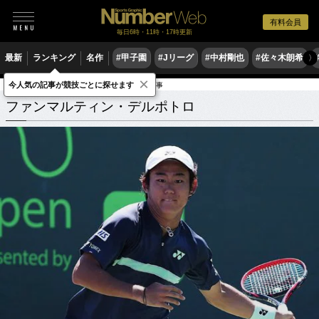
有料会員
毎日6時・11時・17時更新
最新
ランキング
名作
#甲子園
#Jリーグ
#中村剛也
#佐々木朗希
〉
×
今人気の記事が競技ごとに探せます
ファンマルティン・デルポトロ
関連記事
ファンマルティン・デルポトロ