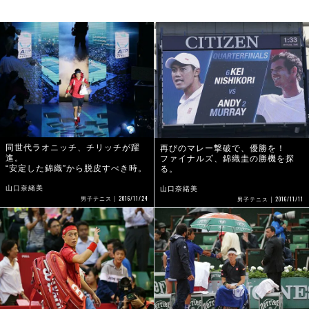
同世代ラオニッチ、チリッチが躍
再びのマレー撃破で、優勝を！
進。
ファイナルズ、錦織圭の勝機を探
“安定した錦織”から脱皮すべき時。
る。
山口奈緒美
山口奈緒美
2016/11/24
2016/11/11
男子テニス
男子テニス