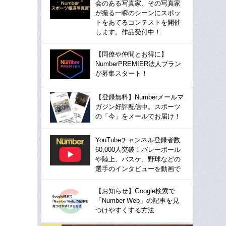
会のある写真家、その写真家
が撮る一瞬のシーンにスポッ
トをあてるコンテストを開催
します。作品受付中！
【同僚や仲間とお得に】
NumberPREMIER法人プラン
が募集スタート！
【登録無料】Numberメールマ
ガジン好評配信中。スポーツ
の「今」をメールでお届け！
YouTubeチャンネル登録者数
60,000人突破！バレーボール
や陸上、バスケ、野球などの
選手のインタビューを動画で
【お知らせ】Google検索で
「Number Web」の記事を見
つけやすくする方法