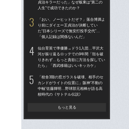
貞治キラーだった」なぜ板東は“第二の
河が
人生”で成功できたのか？
確
「おい、ノーヒットだぞ？」落合博満よ
「
り前にダイエー王貞治が決断してい
カン
た“日本シリーズで無安打投手交代”…
中軸
「個人記録は関係ないんだ」
校
仙台育英で準優勝→ドラ1入団…平沢大
「
河が振り返るロッテでの9年間「殻を破
で
りきれず…もっと貪欲に方法を探してい
を
たら」「西武移籍はいいキッカケ」
は
「校舎3階の窓ガラスを破壊、相手のセ
《2
カンドがライトの位置に」阪神“不動の
ルは
中軸”佐藤輝明…野球部元相棒が語る高
ニッ
校時代の《サトテル伝説》
さ”
もっと見る