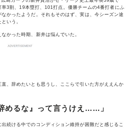
」。広島カープの新井貴浩がセ・リーグ史上最年長39歳で
打率3割、19本塁打、101打点。優勝チームの4番打者にふ
がなかったようだ。それもそのはず、実は、今シーズン途
たという。
なかった時期、新井は悩んでいた。
ADVERTISEMENT
正直、辞めたいとも思うし、ここらで引いた方がええんか
辞めるな』って言うけえ……」
出続ける中でのコンディション維持が困難だと感じるこ