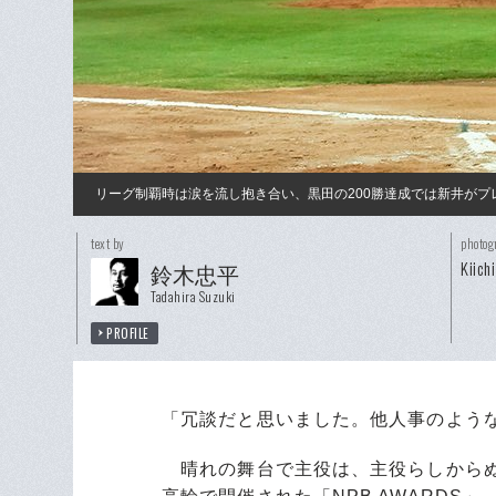
リーグ制覇時は涙を流し抱き合い、黒田の200勝達成では新井がプ
text by
photog
Kiich
鈴木忠平
Tadahira Suzuki
PROFILE
「冗談だと思いました。他人事のよう
晴れの舞台で主役は、主役らしからぬ