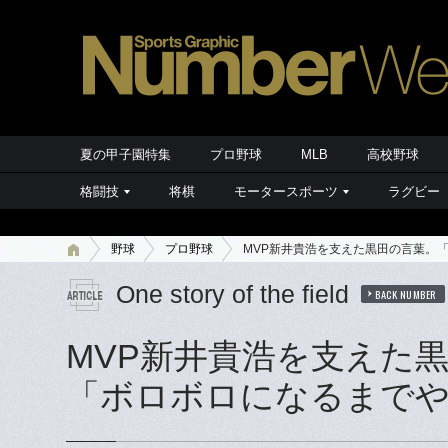
夏の甲子園特集
プロ野球
MLB
高校野球
格闘技
将棋
モータースポーツ
ラグビー
野球
プロ野球
MVP新井貴浩を支えた黒田の言葉。
One story of the field
BACK NUMBER
MVP新井貴浩を支えた
「ボロボロになるまでや