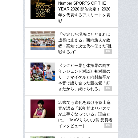
Number SPORTS OF THE
YEAR 2026 開催決定！ 2026
年を代表するアスリートを表
彰
「安定した場所にとどまれば
成長は止まる」西内悠人が故
郷・高知で次世代へ伝えた“挑
戦する力”
PR
《ラグビー界と体操界の同学
年レジェンド対談》初対面の
リーチマイケルと内村航平が
本音で語り合った競技愛「好
きだから、続けられる」
PR
38歳でも進化を続ける篠山竜
青が語る「10年前よりバスケ
が上手くなっている」理由と
は。［MVVりらいぶ賞 受賞者
インタビュー］
PR