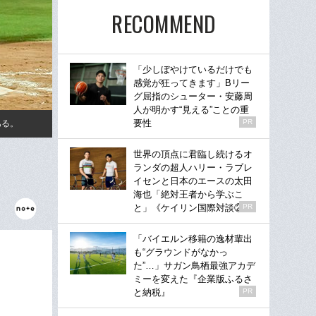
RECOMMEND
「少しぼやけているだけでも
感覚が狂ってきます」Bリー
グ屈指のシューター・安藤周
人が明かす“見える”ことの重
要性
PR
ある。
世界の頂点に君臨し続けるオ
ランダの超人ハリー・ラブレ
イセンと日本のエースの太田
海也「絶対王者から学ぶこ
と」《ケイリン国際対談②》
PR
「バイエルン移籍の逸材輩出
も“グラウンドがなかっ
た”…」サガン鳥栖最強アカデ
ミーを変えた『企業版ふるさ
と納税』
PR