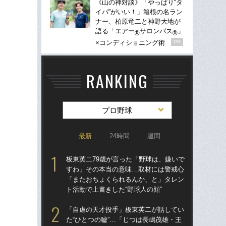
《山の神対談》「やっぱり“タ
イパ”がいい！」箱根の名ラン
ナー、柏原竜二と神野大地が
語る「エアー
サロンパス
」
®
®
×コンディショニング術
PR
RANKING
プロ野球
最新
24時間
週間
板東英二79歳が言った「野球は、嫌いで
仙
すわ」その本当の意味…取材には警戒心
河
「またおちょくられるんか、と」タレン
り
ト活動で上書きした“野球人の顔”
た
「自虐の天才投手」板東英二が話してい
「
た“ひとつの嘘”…「じつは長嶋茂雄・王
現