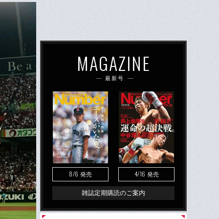
MAGAZINE
最新号
8/6
4/16
発売
発売
雑誌定期購読のご案内