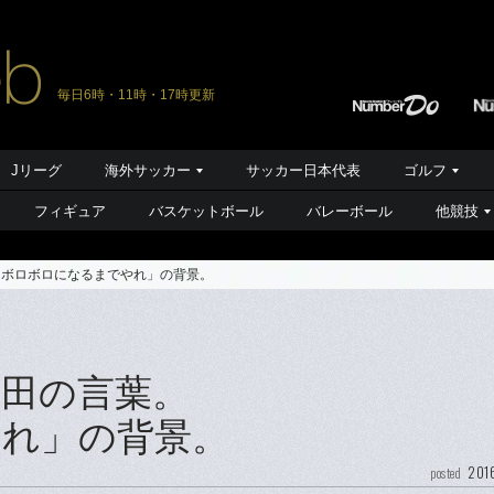
毎日6時・11時・17時更新
Jリーグ
海外サッカー
サッカー日本代表
ゴルフ
フィギュア
バスケットボール
バレーボール
他競技
「ボロボロになるまでやれ」の背景。
黒田の言葉。
れ」の背景。
201
posted