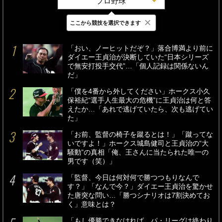
プロ野球
×
ここから競技を選択できます
最新
24時間
週間
「おい、ノーヒットだぞ？」落合博満より前に
ダイエー王貞治が決断していた“日本シリーズ
で無安打投手交代”…「個人記録は関係ないん
だ」
「僕を4番から外してください」ホークス小久
保裕紀“選手人生最大の危機”に王貞治は何と答
えたか…「あれで逃げていたら、次も逃げてい
た」
「お前、監督の椅子を蹴るとは！」「蹴ってな
いですよ！」ホークス城島健司と王貞治の“大
騒動”の真相「俺、王さんに当たられた唯一の
男です（笑）」
「監督、今日は何対何で勝つつもりなんで
す？」「なんで今？」ダイエー王貞治を驚かせ
た唐突な問い…「勝つシナリオは7割決めてお
く」意味とは？
「もし優勝できなければ、パ・リーグは終わり