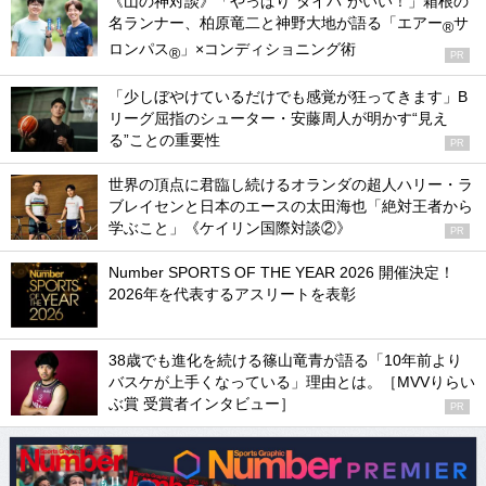
《山の神対談》「やっぱり“タイパ”がいい！」箱根の
名ランナー、柏原竜二と神野大地が語る「エアー
サ
®
ロンパス
」×コンディショニング術
®
PR
「少しぼやけているだけでも感覚が狂ってきます」B
リーグ屈指のシューター・安藤周人が明かす“見え
る”ことの重要性
PR
世界の頂点に君臨し続けるオランダの超人ハリー・ラ
ブレイセンと日本のエースの太田海也「絶対王者から
学ぶこと」《ケイリン国際対談②》
PR
Number SPORTS OF THE YEAR 2026 開催決定！
2026年を代表するアスリートを表彰
38歳でも進化を続ける篠山竜青が語る「10年前より
バスケが上手くなっている」理由とは。［MVVりらい
ぶ賞 受賞者インタビュー］
PR