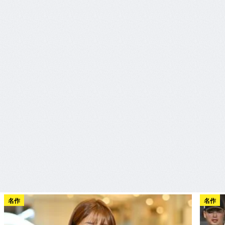
名作
名作