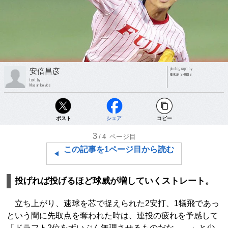
photograph by
安倍昌彦
NIKKAN SPORTS
text by
Masahiko Abe
ポスト
シェア
コピー
3
/4
ページ目
この記事を1ページ目から読む
投げれば投げるほど球威が増していくストレート。
立ち上がり、速球を芯で捉えられた2安打、1犠飛であっ
という間に先取点を奪われた時は、連投の疲れを予感して
「ドラフト2位をずいぶん無理させるものだな……」と少