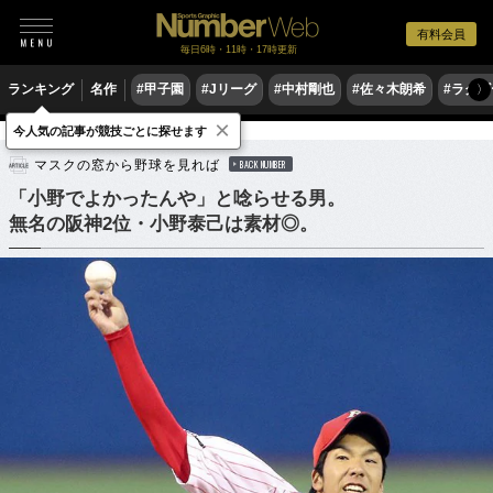
有料会員
毎日6時・11時・17時更新
ランキング
名作
#甲子園
#Jリーグ
#中村剛也
#佐々木朗希
#ラグ
〉
×
今人気の記事が競技ごとに探せます
野球
プロ野球
ドラフト会議
マスクの窓から野球を見れば
BACK NUMBER
「小野でよかったんや」と唸らせる男。
無名の阪神2位・小野泰己は素材◎。